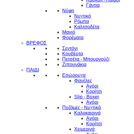
Γάντια
Νύφη
Νυχτικό
Ρόμπα
Καλτσοδέτα
Μαγιό
Φορέματα
ΒΡΕΦΟΣ
Σεντόνι
Κουβέρτα
Πετσέτα - Μπουρνούζι
Ζιπουνάκια
ΠΑΙΔΙ
Εσώρουχα
Φανέλες
Αγόρι
Κορίτσι
Slip - Boxer
Αγόρι
Πυζάμες - Νυχτικά
Καλοκαιρινά
Αγόρι
Κορίτσι
Χειμερινά