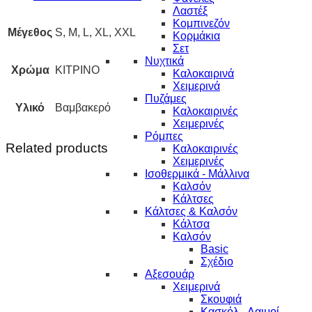
Λαστέξ
Κομπινεζόν
Μέγεθος
S, M, L, XL, XXL
Κορμάκια
Σετ
Νυχτικά
Χρώμα
ΚΙΤΡΙΝΟ
Καλοκαιρινά
Χειμερινά
Πυζάμες
Υλικό
Βαμβακερό
Καλοκαιρινές
Χειμερινές
Ρόμπες
Related products
Καλοκαιρινές
Χειμερινές
Ισοθερμικά - Μάλλινα
Καλσόν
Κάλτσες
Κάλτσες & Καλσόν
Κάλτσα
Καλσόν
Basic
Σχέδιο
Αξεσουάρ
Χειμερινά
Σκουφιά
Κασκόλ - Λαιμοί