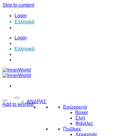
Skip to content
Login
Ελληνικά
Login
Ελληνικά
ΑΝΔΡΑΣ
Add to wishlist
Εσώρουχα
Boxer
Σλιπ
Φανέλες
Πυζάμες
Χειμερινές