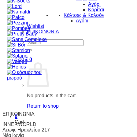
Αγόρι
Κορίτσι
Κάλτσες & Καλσόν
Αγόρι
Wishlist
ΕΠΙΚΟΙΝΩΝΙΑ
Search
for:
0.00
€
0
No products in the cart.
Return to shop
ΕΠΙΚΟΙΝΩΝΙΑ
0
Cart
INNERWORLD
Λεωφ. Ηρακλείου 217
Νέα Ιωνία