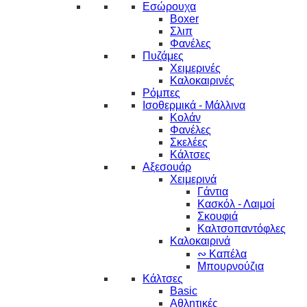
Εσώρουχα
Boxer
Σλιπ
Φανέλες
Πυζάμες
Χειμερινές
Καλοκαιρινές
Ρόμπες
Ισοθερμικά - Μάλλινα
Κολάν
Φανέλες
Σκελέες
Κάλτσες
Αξεσουάρ
Χειμερινά
Γάντια
Κασκόλ - Λαιμοί
Σκουφιά
Καλτσοπαντόφλες
Καλοκαιρινά
∾ Καπέλα
Μπουρνούζια
Κάλτσες
Basic
Αθλητικές