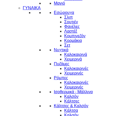
Μαγιό
ΓΥΝΑΙΚΑ
Εσώρουχα
Σλιπ
Σουτιέν
Φανέλες
Λαστέξ
Κομπινεζόν
Κορμάκια
Σετ
Νυχτικά
Καλοκαιρινά
Χειμερινά
Πυζάμες
Καλοκαιρινές
Χειμερινές
Ρόμπες
Καλοκαιρινές
Χειμερινές
Ισοθερμικά - Μάλλινα
Καλσόν
Κάλτσες
Κάλτσες & Καλσόν
Κάλτσα
Καλσόν