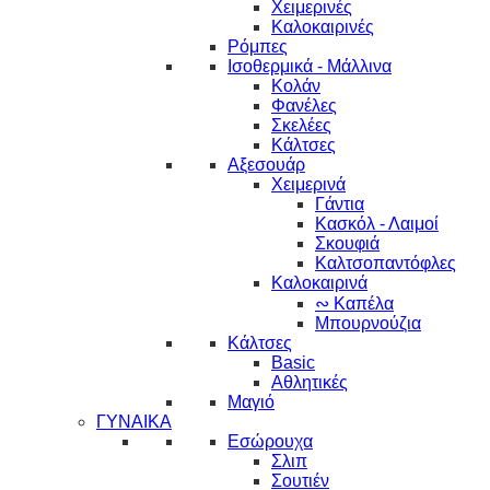
Χειμερινές
Καλοκαιρινές
Ρόμπες
Ισοθερμικά - Μάλλινα
Κολάν
Φανέλες
Σκελέες
Κάλτσες
Αξεσουάρ
Χειμερινά
Γάντια
Κασκόλ - Λαιμοί
Σκουφιά
Καλτσοπαντόφλες
Καλοκαιρινά
∾ Καπέλα
Μπουρνούζια
Κάλτσες
Basic
Αθλητικές
Μαγιό
ΓΥΝΑΙΚΑ
Εσώρουχα
Σλιπ
Σουτιέν