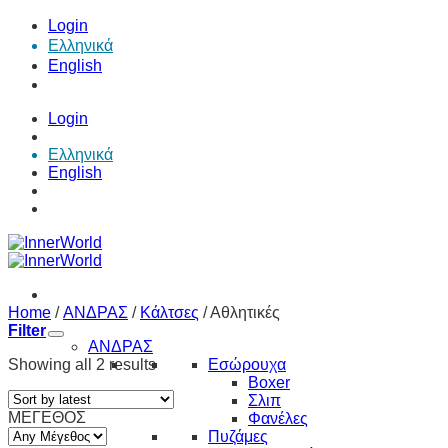
Skip
Login
to
Ελληνικά
content
English
Login
Ελληνικά
English
Home
/
ΑΝΔΡΑΣ
/
Κάλτσες
/
Αθλητικές
Filter
ΑΝΔΡΑΣ
Showing all 2 results
Εσώρουχα
Boxer
Σλιπ
ΜΕΓΕΘΟΣ
Φανέλες
Πυζάμες