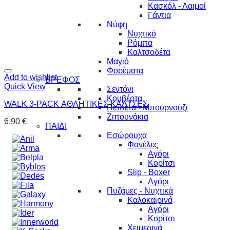
Κασκόλ - Λαιμοί
Γάντια
Νύφη
Νυχτικό
Ρόμπα
Καλτσοδέτα
Μαγιό
Φορέματα
Add to wishlist
ΒΡΕΦΟΣ
Quick View
Σεντόνι
Κουβέρτα
WALK 3-PACK ΑΘΛΗΤΙΚΕΣ ΚΑΛΤΣΕΣ
Πετσέτα - Μπουρνούζι
Ζιπουνάκια
6.90
€
ΠΑΙΔΙ
Εσώρουχα
Φανέλες
Αγόρι
Κορίτσι
Slip - Boxer
Αγόρι
Πυζάμες - Νυχτικά
Καλοκαιρινά
Αγόρι
Κορίτσι
Χειμερινά