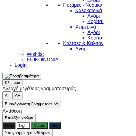
Πυζάμες - Νυχτικά
Καλοκαιρινά
Αγόρι
Κορίτσι
Χειμερινά
Αγόρι
Κορίτσι
Κάλτσες & Καλσόν
Αγόρι
Wishlist
ΕΠΙΚΟΙΝΩΝΙΑ
Login
Κλείσιμο
Αλλαγή μεγέθους γραμματοσειράς
A-
A+
Ευανάγνωστη Γραμματοσειρά
Αντίθεση
Επιλέξτε χρώμα
Dark
Light
Nature
Sky
Υπογράμμιση συνδέσμων