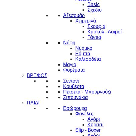
Basic
Σχέδιο
Αξεσουάρ
Χειμερινά
Σκουφιά
Κασκόλ - Λαιμοί
Γάντια
Νύφη
Νυχτικό
Ρόμπα
Καλτσοδέτα
Μαγιό
Φορέματα
ΒΡΕΦΟΣ
Σεντόνι
Κουβέρτα
Πετσέτα - Μπουρνούζι
Ζιπουνάκια
ΠΑΙΔΙ
Εσώρουχα
Φανέλες
Αγόρι
Κορίτσι
Slip - Boxer
Αγόρι