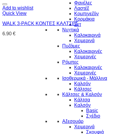
Φανέλες
Add to wishlist
Λαστέξ
Quick View
Κομπινεζόν
Κορμάκια
WALK 3-PACK ΚΟΝΤΕΣ ΚΑΛΤΣΕΣ
Σετ
Νυχτικά
6.90
€
Καλοκαιρινά
Χειμερινά
Πυζάμες
Καλοκαιρινές
Χειμερινές
Ρόμπες
Καλοκαιρινές
Χειμερινές
Ισοθερμικά - Μάλλινα
Καλσόν
Κάλτσες
Κάλτσες & Καλσόν
Κάλτσα
Καλσόν
Basic
Σχέδιο
Αξεσουάρ
Χειμερινά
Σκουφιά