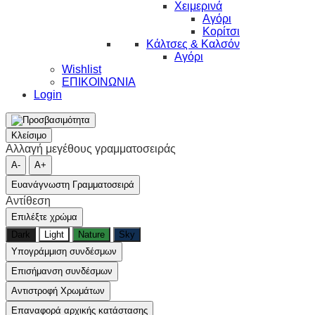
Χειμερινά
Αγόρι
Κορίτσι
Κάλτσες & Καλσόν
Αγόρι
Wishlist
ΕΠΙΚΟΙΝΩΝΙΑ
Login
Κλείσιμο
Αλλαγή μεγέθους γραμματοσειράς
A-
A+
Ευανάγνωστη Γραμματοσειρά
Αντίθεση
Επιλέξτε χρώμα
Dark
Light
Nature
Sky
Υπογράμμιση συνδέσμων
Επισήμανση συνδέσμων
Αντιστροφή Χρωμάτων
Επαναφορά αρχικής κατάστασης