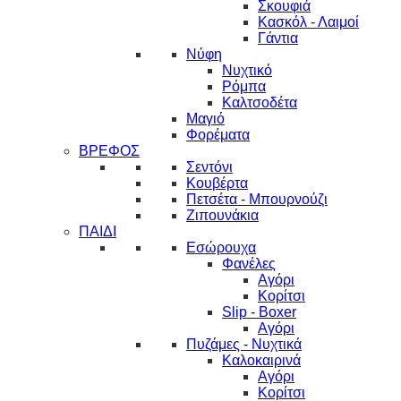
Σκουφιά
Κασκόλ - Λαιμοί
Γάντια
Νύφη
Νυχτικό
Ρόμπα
Καλτσοδέτα
Μαγιό
Φορέματα
ΒΡΕΦΟΣ
Σεντόνι
Κουβέρτα
Πετσέτα - Μπουρνούζι
Ζιπουνάκια
ΠΑΙΔΙ
Εσώρουχα
Φανέλες
Αγόρι
Κορίτσι
Slip - Boxer
Αγόρι
Πυζάμες - Νυχτικά
Καλοκαιρινά
Αγόρι
Κορίτσι