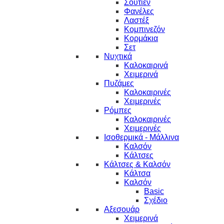
Σουτιέν
Φανέλες
Λαστέξ
Κομπινεζόν
Κορμάκια
Σετ
Νυχτικά
Καλοκαιρινά
Χειμερινά
Πυζάμες
Καλοκαιρινές
Χειμερινές
Ρόμπες
Καλοκαιρινές
Χειμερινές
Ισοθερμικά - Μάλλινα
Καλσόν
Κάλτσες
Κάλτσες & Καλσόν
Κάλτσα
Καλσόν
Basic
Σχέδιο
Αξεσουάρ
Χειμερινά