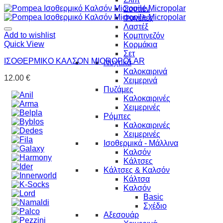
Σουτιέν
Φανέλες
Λαστέξ
Add to wishlist
Κομπινεζόν
Quick View
Κορμάκια
Σετ
ΙΣΟΘΕΡΜΙΚΟ ΚΑΛΣΟΝ MICROPOLAR
Νυχτικά
Καλοκαιρινά
12.00
€
Χειμερινά
Πυζάμες
Καλοκαιρινές
Χειμερινές
Ρόμπες
Καλοκαιρινές
Χειμερινές
Ισοθερμικά - Μάλλινα
Καλσόν
Κάλτσες
Κάλτσες & Καλσόν
Κάλτσα
Καλσόν
Basic
Σχέδιο
Αξεσουάρ