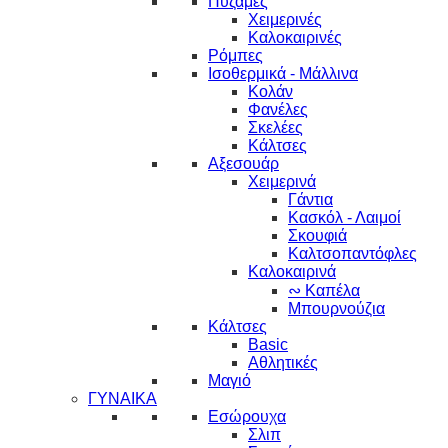
Πυζάμες
Χειμερινές
Καλοκαιρινές
Ρόμπες
Ισοθερμικά - Μάλλινα
Κολάν
Φανέλες
Σκελέες
Κάλτσες
Αξεσουάρ
Χειμερινά
Γάντια
Κασκόλ - Λαιμοί
Σκουφιά
Καλτσοπαντόφλες
Καλοκαιρινά
∾ Καπέλα
Μπουρνούζια
Κάλτσες
Basic
Αθλητικές
Μαγιό
ΓΥΝΑΙΚΑ
Εσώρουχα
Σλιπ