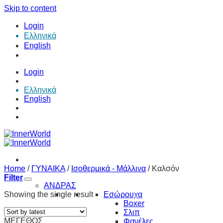
Skip to content
Login
Ελληνικά
English
Login
Ελληνικά
English
Home
/
ΓΥΝΑΙΚΑ
/
Ισοθερμικά - Μάλλινα
/
Καλσόν
Filter
ΑΝΔΡΑΣ
Showing the single result
Εσώρουχα
Boxer
Σλιπ
ΜΕΓΕΘΟΣ
Φανέλες