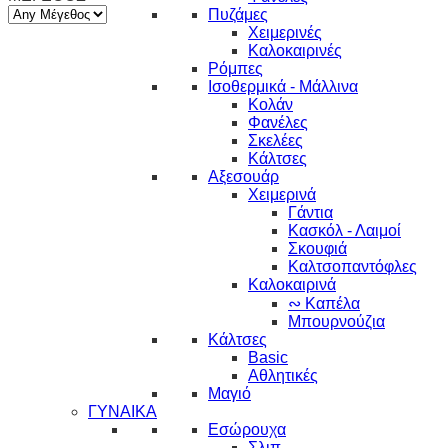
Πυζάμες
Χειμερινές
Καλοκαιρινές
Ρόμπες
Ισοθερμικά - Μάλλινα
Κολάν
Φανέλες
Σκελέες
Κάλτσες
Αξεσουάρ
Χειμερινά
Γάντια
Κασκόλ - Λαιμοί
Σκουφιά
Καλτσοπαντόφλες
Καλοκαιρινά
∾ Καπέλα
Μπουρνούζια
Κάλτσες
Basic
Αθλητικές
Μαγιό
ΓΥΝΑΙΚΑ
Εσώρουχα
Σλιπ