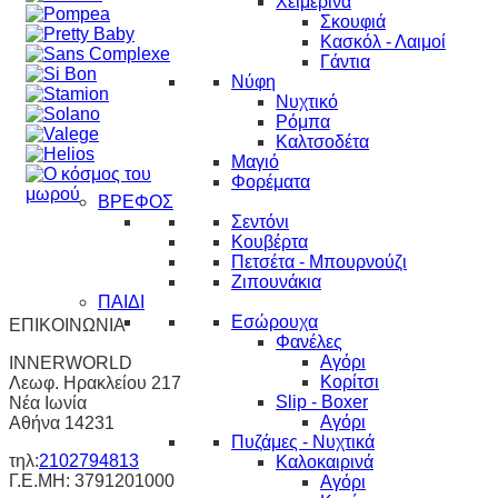
Χειμερινά
Σκουφιά
Κασκόλ - Λαιμοί
Γάντια
Νύφη
Νυχτικό
Ρόμπα
Καλτσοδέτα
Μαγιό
Φορέματα
ΒΡΕΦΟΣ
Σεντόνι
Κουβέρτα
Πετσέτα - Μπουρνούζι
Ζιπουνάκια
ΠΑΙΔΙ
Εσώρουχα
ΕΠΙΚΟΙΝΩΝΙΑ
Φανέλες
Αγόρι
INNERWORLD
Κορίτσι
Λεωφ. Ηρακλείου 217
Slip - Boxer
Νέα Ιωνία
Αγόρι
Αθήνα 14231
Πυζάμες - Νυχτικά
τηλ:
2102794813
Καλοκαιρινά
Γ.Ε.ΜΗ: 3791201000
Αγόρι