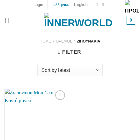
Skip
Login
Ελληνικά
English
to
content
0
HOME
/
ΒΡΕΦΟΣ
/
ΖΙΠΟΥΝΆΚΙΑ
FILTER
Add to
wishlist