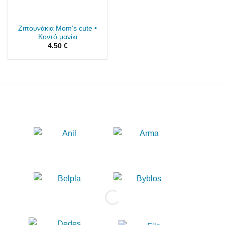
Ζιπουνάκια Μom’s cute •
Κοντό μανίκι
4.50
€