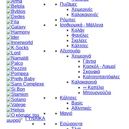
Πυζάμες
Χειμερινές
Καλοκαιρινές
Ρόμπες
Ισοθερμικά - Μάλλινα
Κολάν
Φανέλες
Σκελέες
Κάλτσες
Αξεσουάρ
Χειμερινά
Γάντια
Κασκόλ - Λαιμοί
Σκουφιά
Καλτσοπαντόφλες
Καλοκαιρινά
∾ Καπέλα
Μπουρνούζια
Κάλτσες
Basic
Αθλητικές
Μαγιό
ΓΥΝΑΙΚΑ
Εσώρουχα
Σλιπ