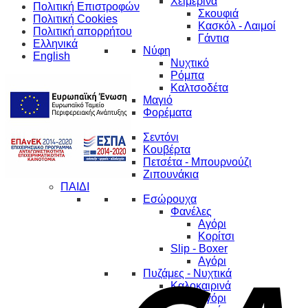
Χειμερινά
Πολιτική Επιστροφών
Σκουφιά
Πολιτική Cookies
Κασκόλ - Λαιμοί
Πολιτική απορρήτου
Γάντια
Ελληνικά
Νύφη
English
Νυχτικό
Ρόμπα
Καλτσοδέτα
Μαγιό
Φορέματα
ΒΡΕΦΟΣ
Σεντόνι
Κουβέρτα
Πετσέτα - Μπουρνούζι
Ζιπουνάκια
ΠΑΙΔΙ
Εσώρουχα
Φανέλες
Αγόρι
Κορίτσι
Slip - Boxer
Αγόρι
Πυζάμες - Νυχτικά
Καλοκαιρινά
Αγόρι