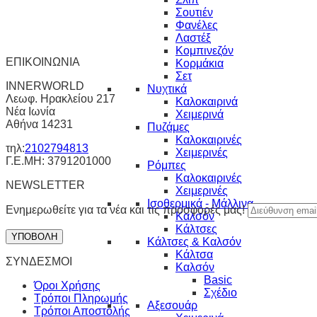
Σουτιέν
Φανέλες
Λαστέξ
Κομπινεζόν
ΕΠΙΚΟΙΝΩΝΙΑ
Κορμάκια
Σετ
INNERWORLD
Νυχτικά
Λεωφ. Ηρακλείου 217
Καλοκαιρινά
Νέα Ιωνία
Χειμερινά
Αθήνα 14231
Πυζάμες
Καλοκαιρινές
τηλ:
2102794813
Χειμερινές
Γ.Ε.ΜΗ: 3791201000
Ρόμπες
Καλοκαιρινές
NEWSLETTER
Χειμερινές
Ισοθερμικά - Μάλλινα
Ενημερωθείτε για τα νέα και τις προσφορές μας!
Καλσόν
Κάλτσες
Κάλτσες & Καλσόν
Κάλτσα
ΣΥΝΔΕΣΜΟΙ
Καλσόν
Basic
Όροι Χρήσης
Σχέδιο
Τρόποι Πληρωμής
Αξεσουάρ
Τρόποι Αποστολής