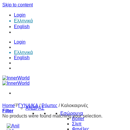
Skip to content
Login
Ελληνικά
English
Login
Ελληνικά
English
Home
/
ΓΥΝΑΙΚΑ
/
Ρόμπες
/
Καλοκαιρινές
ΑΝΔΡΑΣ
Filter
Εσώρουχα
No products were found matching your selection.
Boxer
Σλιπ
Φανέλες