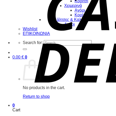
Κορίτσι
Χειμερινά
Αγόρι
Κορίτσι
Κάλτσες & Καλσόν
Αγόρι
Wishlist
ΕΠΙΚΟΙΝΩΝΙΑ
Search for:
0.00
€
0
No products in the cart.
Return to shop
0
Cart