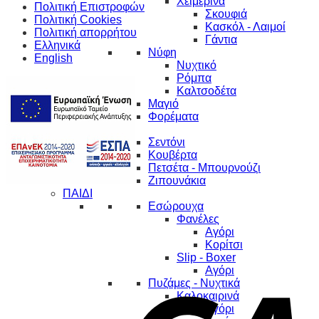
Χειμερινά
Πολιτική Επιστροφών
Σκουφιά
Πολιτική Cookies
Κασκόλ - Λαιμοί
Πολιτική απορρήτου
Γάντια
Ελληνικά
Νύφη
English
Νυχτικό
Ρόμπα
Καλτσοδέτα
Μαγιό
Φορέματα
ΒΡΕΦΟΣ
Σεντόνι
Κουβέρτα
Πετσέτα - Μπουρνούζι
Ζιπουνάκια
ΠΑΙΔΙ
Εσώρουχα
Φανέλες
Αγόρι
Κορίτσι
Slip - Boxer
Αγόρι
Πυζάμες - Νυχτικά
Καλοκαιρινά
Αγόρι