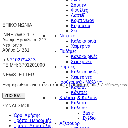
Σουτιέν
Φανέλες
Λαστέξ
Κομπινεζόν
ΕΠΙΚΟΙΝΩΝΙΑ
Κορμάκια
Σετ
INNERWORLD
Νυχτικά
Λεωφ. Ηρακλείου 217
Καλοκαιρινά
Νέα Ιωνία
Χειμερινά
Αθήνα 14231
Πυζάμες
Καλοκαιρινές
τηλ:
2102794813
Χειμερινές
Γ.Ε.ΜΗ: 3791201000
Ρόμπες
Καλοκαιρινές
NEWSLETTER
Χειμερινές
Ισοθερμικά - Μάλλινα
Ενημερωθείτε για τα νέα και τις προσφορές μας!
Καλσόν
Κάλτσες
Κάλτσες & Καλσόν
Κάλτσα
ΣΥΝΔΕΣΜΟΙ
Καλσόν
Basic
Όροι Χρήσης
Σχέδιο
Τρόποι Πληρωμής
Αξεσουάρ
Τρόποι Αποστολής