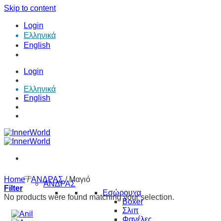
Skip to content
Login
Ελληνικά
English
Login
Ελληνικά
English
Home
/
ΑΝΔΡΑΣ
/
Μαγιό
ΑΝΔΡΑΣ
Filter
Εσώρουχα
No products were found matching your selection.
Boxer
Σλιπ
Φανέλες