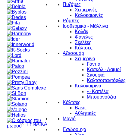
Πυζάμες
Χειμερινές
Καλοκαιρινές
Ρόμπες
Ισοθερμικά - Μάλλινα
Κολάν
Φανέλες
Σκελέες
Κάλτσες
Αξεσουάρ
Χειμερινά
Γάντια
Κασκόλ - Λαιμοί
Σκουφιά
Καλτσοπαντόφλες
Καλοκαιρινά
∾ Καπέλα
Μπουρνούζια
Κάλτσες
Basic
Αθλητικές
Μαγιό
ΓΥΝΑΙΚΑ
Εσώρουχα
Σλιπ