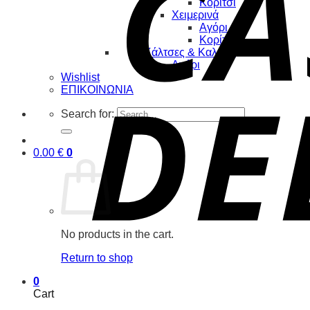
Κορίτσι
Χειμερινά
Αγόρι
Κορίτσι
Κάλτσες & Καλσόν
Αγόρι
Wishlist
ΕΠΙΚΟΙΝΩΝΙΑ
Search for:
0.00
€
0
No products in the cart.
Return to shop
0
Cart