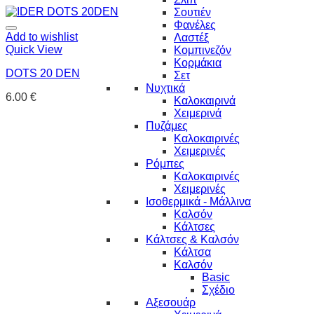
Σουτιέν
Φανέλες
Add to wishlist
Λαστέξ
Quick View
Κομπινεζόν
Κορμάκια
DOTS 20 DEN
Σετ
Νυχτικά
6.00
€
Καλοκαιρινά
Χειμερινά
Πυζάμες
Καλοκαιρινές
Χειμερινές
Ρόμπες
Καλοκαιρινές
Χειμερινές
Ισοθερμικά - Μάλλινα
Καλσόν
Κάλτσες
Κάλτσες & Καλσόν
Κάλτσα
Καλσόν
Basic
Σχέδιο
Αξεσουάρ