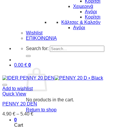
Κορίτσι
Χειμερινά
Αγόρι
Κορίτσι
Κάλτσες & Καλσόν
Αγόρι
Wishlist
ΕΠΙΚΟΙΝΩΝΙΑ
Search for:
0.00
€
0
Add to wishlist
Quick View
No products in the cart.
PENNY 20 DEN
Return to shop
4.90
€
–
5.40
€
0
Cart