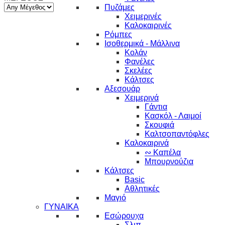
Πυζάμες
Χειμερινές
Καλοκαιρινές
Ρόμπες
Ισοθερμικά - Μάλλινα
Κολάν
Φανέλες
Σκελέες
Κάλτσες
Αξεσουάρ
Χειμερινά
Γάντια
Κασκόλ - Λαιμοί
Σκουφιά
Καλτσοπαντόφλες
Καλοκαιρινά
∾ Καπέλα
Μπουρνούζια
Κάλτσες
Basic
Αθλητικές
Μαγιό
ΓΥΝΑΙΚΑ
Εσώρουχα
Σλιπ