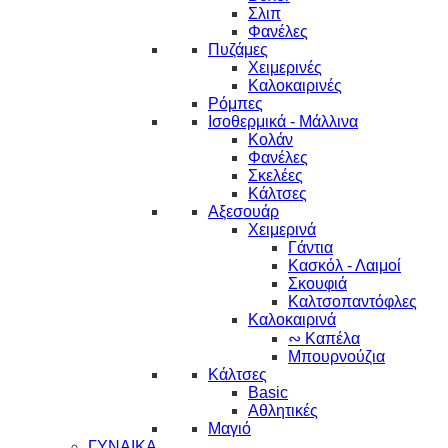
Σλιπ
Φανέλες
Πυζάμες
Χειμερινές
Καλοκαιρινές
Ρόμπες
Ισοθερμικά - Μάλλινα
Κολάν
Φανέλες
Σκελέες
Κάλτσες
Αξεσουάρ
Χειμερινά
Γάντια
Κασκόλ - Λαιμοί
Σκουφιά
Καλτσοπαντόφλες
Καλοκαιρινά
∾ Καπέλα
Μπουρνούζια
Κάλτσες
Basic
Αθλητικές
Μαγιό
ΓΥΝΑΙΚΑ