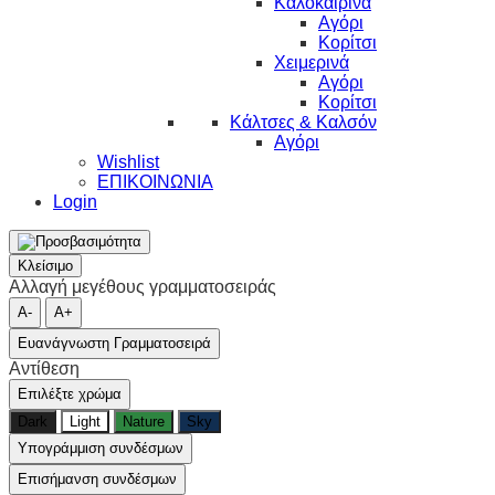
Καλοκαιρινά
Αγόρι
Κορίτσι
Χειμερινά
Αγόρι
Κορίτσι
Κάλτσες & Καλσόν
Αγόρι
Wishlist
ΕΠΙΚΟΙΝΩΝΙΑ
Login
Κλείσιμο
Αλλαγή μεγέθους γραμματοσειράς
A-
A+
Ευανάγνωστη Γραμματοσειρά
Αντίθεση
Επιλέξτε χρώμα
Dark
Light
Nature
Sky
Υπογράμμιση συνδέσμων
Επισήμανση συνδέσμων