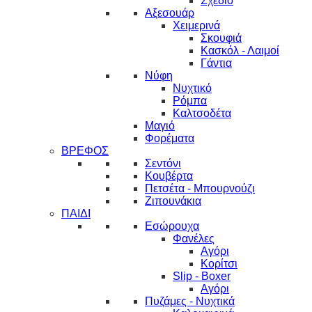
Σχέδιο
Αξεσουάρ
Χειμερινά
Σκουφιά
Κασκόλ - Λαιμοί
Γάντια
Νύφη
Νυχτικό
Ρόμπα
Καλτσοδέτα
Μαγιό
Φορέματα
ΒΡΕΦΟΣ
Σεντόνι
Κουβέρτα
Πετσέτα - Μπουρνούζι
Ζιπουνάκια
ΠΑΙΔΙ
Εσώρουχα
Φανέλες
Αγόρι
Κορίτσι
Slip - Boxer
Αγόρι
Πυζάμες - Νυχτικά