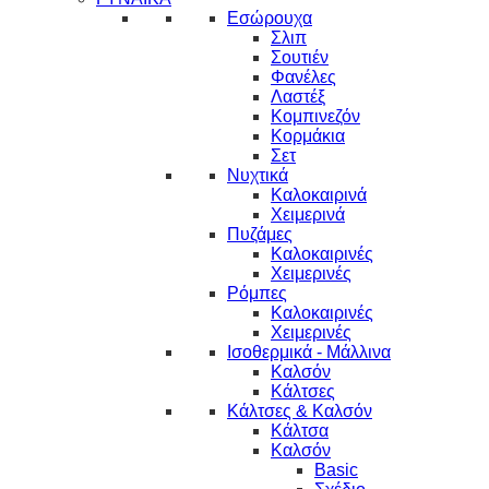
Εσώρουχα
Σλιπ
Σουτιέν
Φανέλες
Λαστέξ
Κομπινεζόν
Κορμάκια
Σετ
Νυχτικά
Καλοκαιρινά
Χειμερινά
Πυζάμες
Καλοκαιρινές
Χειμερινές
Ρόμπες
Καλοκαιρινές
Χειμερινές
Ισοθερμικά - Μάλλινα
Καλσόν
Κάλτσες
Κάλτσες & Καλσόν
Κάλτσα
Καλσόν
Basic