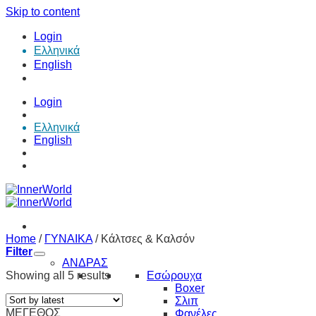
Skip to content
Login
Ελληνικά
English
Login
Ελληνικά
English
Home
/
ΓΥΝΑΙΚΑ
/
Κάλτσες & Καλσόν
Filter
ΑΝΔΡΑΣ
Showing all 5 results
Εσώρουχα
Boxer
Σλιπ
ΜΕΓΕΘΟΣ
Φανέλες