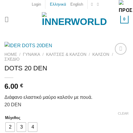
Skip
Login
Ελληνικά
English
to
content
0
HOME
/
ΓΥΝΑΙΚΑ
/
ΚΆΛΤΣΕΣ & ΚΑΛΣΌΝ
/
ΚΑΛΣΌΝ
/
ΣΧΈΔΙΟ
Add to
wishlist
DOTS 20 DEN
6.00
€
Διάφανο ελαστικό μαύρο καλσόν με πουά.
20 DEN
CLEAR
Μέγεθος
2
3
4