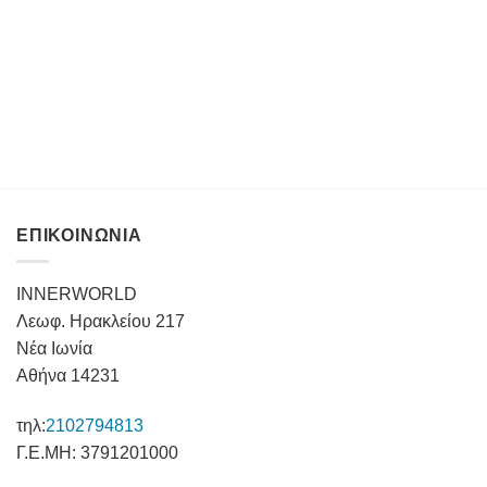
ΕΠΙΚΟΙΝΩΝΙΑ
INNERWORLD
Λεωφ. Ηρακλείου 217
Νέα Ιωνία
Αθήνα 14231
τηλ:
2102794813
Γ.Ε.ΜΗ: 3791201000