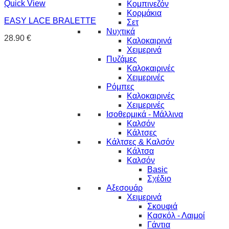
Quick View
Κομπινεζόν
Κορμάκια
EASY LACE BRALETTE
Σετ
Νυχτικά
28.90
€
Καλοκαιρινά
Χειμερινά
Πυζάμες
Καλοκαιρινές
Χειμερινές
Ρόμπες
Καλοκαιρινές
Χειμερινές
Ισοθερμικά - Μάλλινα
Καλσόν
Κάλτσες
Κάλτσες & Καλσόν
Κάλτσα
Καλσόν
Basic
Σχέδιο
Αξεσουάρ
Χειμερινά
Σκουφιά
Κασκόλ - Λαιμοί
Γάντια