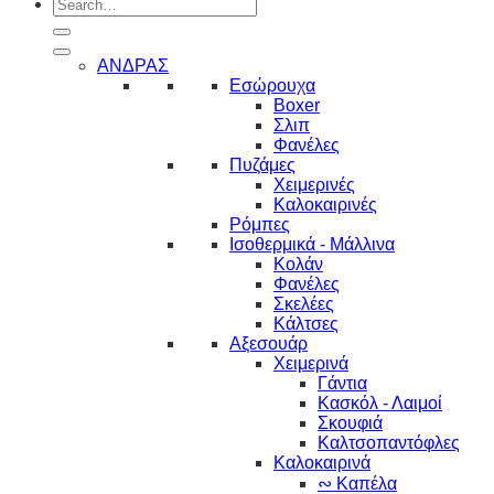
Search
for:
ΑΝΔΡΑΣ
Εσώρουχα
Boxer
Σλιπ
Φανέλες
Πυζάμες
Χειμερινές
Καλοκαιρινές
Ρόμπες
Ισοθερμικά - Μάλλινα
Κολάν
Φανέλες
Σκελέες
Κάλτσες
Αξεσουάρ
Χειμερινά
Γάντια
Κασκόλ - Λαιμοί
Σκουφιά
Καλτσοπαντόφλες
Καλοκαιρινά
∾ Καπέλα