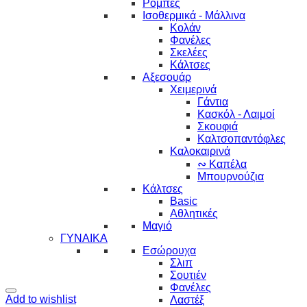
Ρόμπες
Ισοθερμικά - Μάλλινα
Κολάν
Φανέλες
Σκελέες
Κάλτσες
Αξεσουάρ
Χειμερινά
Γάντια
Κασκόλ - Λαιμοί
Σκουφιά
Καλτσοπαντόφλες
Καλοκαιρινά
∾ Καπέλα
Μπουρνούζια
Κάλτσες
Basic
Αθλητικές
Μαγιό
ΓΥΝΑΙΚΑ
Εσώρουχα
Σλιπ
Σουτιέν
Φανέλες
Add to wishlist
Λαστέξ