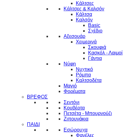
Κάλτσες
Κάλτσες & Καλσόν
Κάλτσα
Καλσόν
Basic
Σχέδιο
Αξεσουάρ
Χειμερινά
Σκουφιά
Κασκόλ - Λαιμοί
Γάντια
Νύφη
Νυχτικό
Ρόμπα
Καλτσοδέτα
Μαγιό
Φορέματα
ΒΡΕΦΟΣ
Σεντόνι
Κουβέρτα
Πετσέτα - Μπουρνούζι
Ζιπουνάκια
ΠΑΙΔΙ
Εσώρουχα
Φανέλες