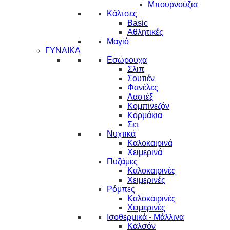
Μπουρνούζια
Κάλτσες
Basic
Αθλητικές
Μαγιό
ΓΥΝΑΙΚΑ
Εσώρουχα
Σλιπ
Σουτιέν
Φανέλες
Λαστέξ
Κομπινεζόν
Κορμάκια
Σετ
Νυχτικά
Καλοκαιρινά
Χειμερινά
Πυζάμες
Καλοκαιρινές
Χειμερινές
Ρόμπες
Καλοκαιρινές
Χειμερινές
Ισοθερμικά - Μάλλινα
Καλσόν