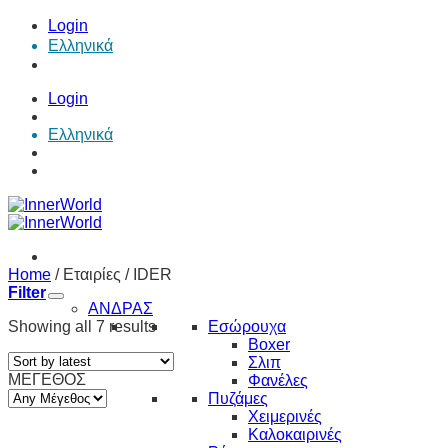
Skip
Login
to
Ελληνικά
content
Login
Ελληνικά
Home
/
Εταιρίες
/
IDER
Filter
ΑΝΔΡΑΣ
Showing all 7 results
Εσώρουχα
Boxer
Σλιπ
ΜΕΓΕΘΟΣ
Φανέλες
Πυζάμες
Χειμερινές
Καλοκαιρινές