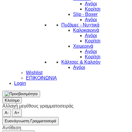
Αγόρι
Κορίτσι
Slip - Boxer
Αγόρι
Πυζάμες - Νυχτικά
Καλοκαιρινά
Αγόρι
Κορίτσι
Χειμερινά
Αγόρι
Κορίτσι
Κάλτσες & Καλσόν
Αγόρι
Wishlist
ΕΠΙΚΟΙΝΩΝΙΑ
Login
Κλείσιμο
Αλλαγή μεγέθους γραμματοσειράς
A-
A+
Ευανάγνωστη Γραμματοσειρά
Αντίθεση