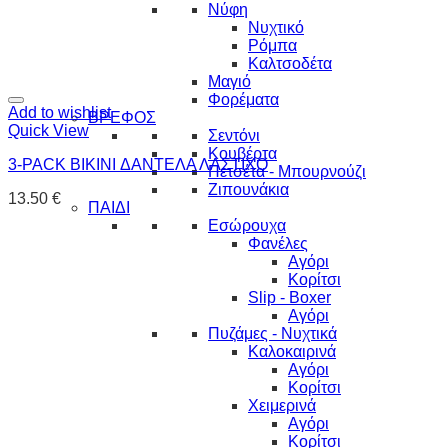
Νύφη
Νυχτικό
Ρόμπα
Καλτσοδέτα
Μαγιό
Φορέματα
Add to wishlist
ΒΡΕΦΟΣ
Quick View
Σεντόνι
Κουβέρτα
3-PACK BIKINI ΔΑΝΤΕΛΑ ΛΑΣΤΙΧΟ
Πετσέτα - Μπουρνούζι
Ζιπουνάκια
13.50
€
ΠΑΙΔΙ
Εσώρουχα
Φανέλες
Αγόρι
Κορίτσι
Slip - Boxer
Αγόρι
Πυζάμες - Νυχτικά
Καλοκαιρινά
Αγόρι
Κορίτσι
Χειμερινά
Αγόρι
Κορίτσι