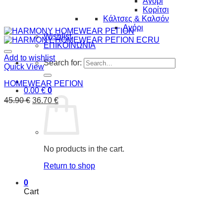
Αγόρι
Κορίτσι
Κάλτσες & Καλσόν
Αγόρι
Wishlist
ΕΠΙΚΟΙΝΩΝΙΑ
Add to wishlist
Search for:
Quick View
HOMEWEAR ΡΕΓΙΟΝ
0.00
€
0
45.90
€
36.70
€
No products in the cart.
Return to shop
0
Cart