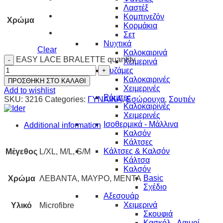
Λαστέξ
Κομπινεζόν
Χρώμα
Κορμάκια
Σετ
Νυχτικά
Clear
Καλοκαιρινά
EASY LACE BRALETTE quantity
Χειμερινά
Πυζάμες
Καλοκαιρινές
ΠΡΟΣΘΗΚΗ ΣΤΟ ΚΑΛΑΘΙ
Χειμερινές
Add to wishlist
Ρόμπες
SKU:
3216
Categories:
ΓΥΝΑΙΚΑ
,
Εσώρουχα
,
Σουτιέν
Καλοκαιρινές
Χειμερινές
Ισοθερμικά - Μάλλινα
Additional information
Καλσόν
Κάλτσες
Κάλτσες & Καλσόν
Μέγεθος
L/XL, M/L, S/M
Κάλτσα
Καλσόν
Basic
Χρώμα
ΛΕΒΑΝΤΑ, ΜΑΥΡΟ, ΜΕΝΤΑ
Σχέδιο
Αξεσουάρ
Χειμερινά
Υλικό
Microfibre
Σκουφιά
Κασκόλ - Λαιμοί