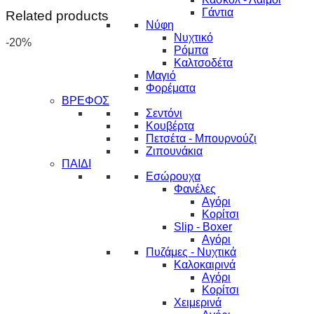
Γάντια
Related products
Νύφη
Νυχτικό
-20%
Ρόμπα
Καλτσοδέτα
Μαγιό
Φορέματα
ΒΡΕΦΟΣ
Σεντόνι
Κουβέρτα
Πετσέτα - Μπουρνούζι
Ζιπουνάκια
ΠΑΙΔΙ
Εσώρουχα
Φανέλες
Αγόρι
Κορίτσι
Slip - Boxer
Αγόρι
Πυζάμες - Νυχτικά
Καλοκαιρινά
Αγόρι
Κορίτσι
Χειμερινά