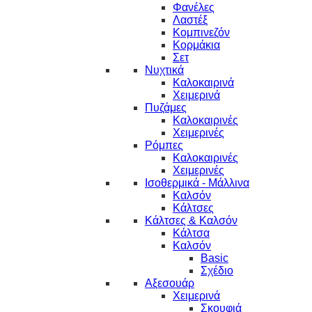
Φανέλες
Λαστέξ
Κομπινεζόν
Κορμάκια
Σετ
Νυχτικά
Καλοκαιρινά
Χειμερινά
Πυζάμες
Καλοκαιρινές
Χειμερινές
Ρόμπες
Καλοκαιρινές
Χειμερινές
Ισοθερμικά - Μάλλινα
Καλσόν
Κάλτσες
Κάλτσες & Καλσόν
Κάλτσα
Καλσόν
Basic
Σχέδιο
Αξεσουάρ
Χειμερινά
Σκουφιά