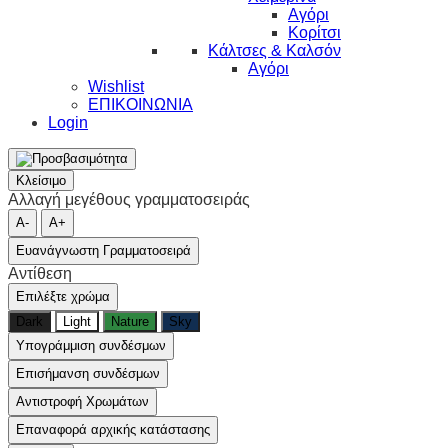
Αγόρι
Κορίτσι
Κάλτσες & Καλσόν
Αγόρι
Wishlist
ΕΠΙΚΟΙΝΩΝΙΑ
Login
Κλείσιμο
Αλλαγή μεγέθους γραμματοσειράς
A-
A+
Ευανάγνωστη Γραμματοσειρά
Αντίθεση
Επιλέξτε χρώμα
Dark
Light
Nature
Sky
Υπογράμμιση συνδέσμων
Επισήμανση συνδέσμων
Αντιστροφή Χρωμάτων
Επαναφορά αρχικής κατάστασης