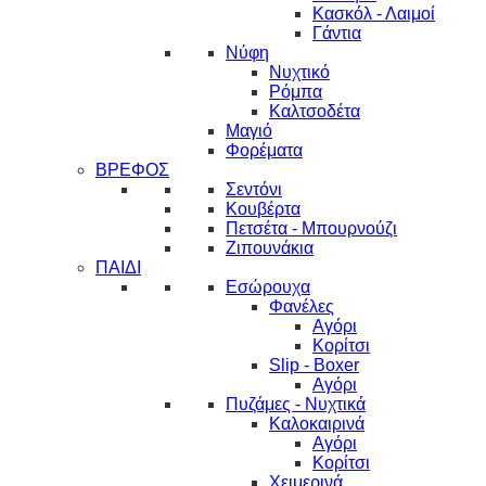
Κασκόλ - Λαιμοί
Γάντια
Νύφη
Νυχτικό
Ρόμπα
Καλτσοδέτα
Μαγιό
Φορέματα
ΒΡΕΦΟΣ
Σεντόνι
Κουβέρτα
Πετσέτα - Μπουρνούζι
Ζιπουνάκια
ΠΑΙΔΙ
Εσώρουχα
Φανέλες
Αγόρι
Κορίτσι
Slip - Boxer
Αγόρι
Πυζάμες - Νυχτικά
Καλοκαιρινά
Αγόρι
Κορίτσι
Χειμερινά