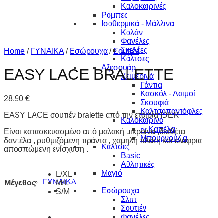
Καλοκαιρινές
Ρόμπες
Ισοθερμικά - Μάλλινα
Κολάν
Φανέλες
Σκελέες
Home
/
ΓΥΝΑΙΚΑ
/
Εσώρουχα
/
Σουτιέν
Κάλτσες
Αξεσουάρ
EASY LACE BRALETTE
Χειμερινά
Γάντια
Κασκόλ - Λαιμοί
28.90
€
Σκουφιά
Καλτσοπαντόφλες
EASY LACE σουτιέν bralette από την εταιρία IDER .
Καλοκαιρινά
∾ Καπέλα
Είναι κατασκευασμένο από μαλακή μικροϊνα ,διαθέτει
Μπουρνούζια
δαντέλα , ρυθμιζόμενη τιράντα , χαμηλή πλάτη και ελαφριά
Κάλτσες
αποσπώμενη ενίσχυση .
Basic
Αθλητικές
Μαγιό
L/XL
ΓΥΝΑΙΚΑ
Μέγεθος
M/L
Εσώρουχα
S/M
Σλιπ
Σουτιέν
Φανέλες