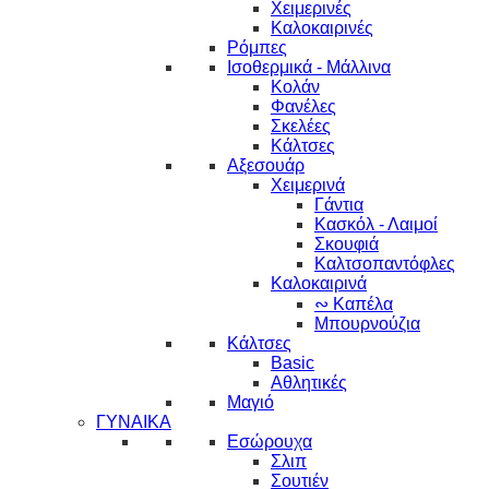
Χειμερινές
Καλοκαιρινές
Ρόμπες
Ισοθερμικά - Μάλλινα
Κολάν
Φανέλες
Σκελέες
Κάλτσες
Αξεσουάρ
Χειμερινά
Γάντια
Κασκόλ - Λαιμοί
Σκουφιά
Καλτσοπαντόφλες
Καλοκαιρινά
∾ Καπέλα
Μπουρνούζια
Κάλτσες
Basic
Αθλητικές
Μαγιό
ΓΥΝΑΙΚΑ
Εσώρουχα
Σλιπ
Σουτιέν