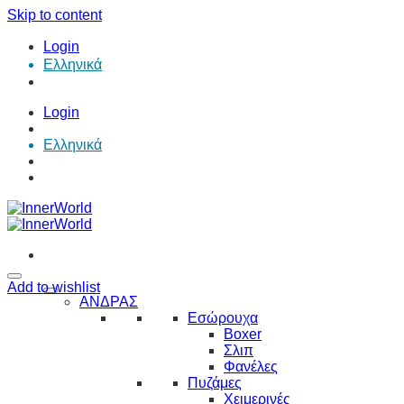
Skip to content
Login
Ελληνικά
Login
Ελληνικά
Add to wishlist
ΑΝΔΡΑΣ
Εσώρουχα
Boxer
Σλιπ
Φανέλες
Πυζάμες
Χειμερινές