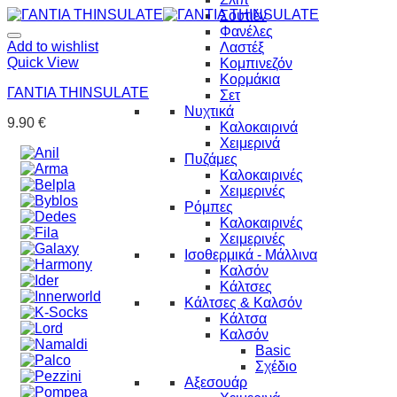
Σουτιέν
Φανέλες
Add to wishlist
Λαστέξ
Quick View
Κομπινεζόν
Κορμάκια
ΓΑΝΤΙΑ THINSULATE
Σετ
Νυχτικά
9.90
€
Καλοκαιρινά
Χειμερινά
Πυζάμες
Καλοκαιρινές
Χειμερινές
Ρόμπες
Καλοκαιρινές
Χειμερινές
Ισοθερμικά - Μάλλινα
Καλσόν
Κάλτσες
Κάλτσες & Καλσόν
Κάλτσα
Καλσόν
Basic
Σχέδιο
Αξεσουάρ