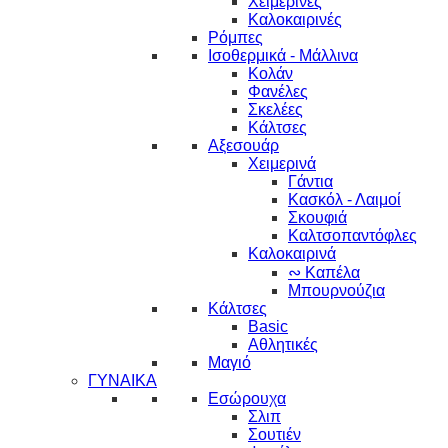
Χειμερινές
Καλοκαιρινές
Ρόμπες
Ισοθερμικά - Μάλλινα
Κολάν
Φανέλες
Σκελέες
Κάλτσες
Αξεσουάρ
Χειμερινά
Γάντια
Κασκόλ - Λαιμοί
Σκουφιά
Καλτσοπαντόφλες
Καλοκαιρινά
∾ Καπέλα
Μπουρνούζια
Κάλτσες
Basic
Αθλητικές
Μαγιό
ΓΥΝΑΙΚΑ
Εσώρουχα
Σλιπ
Σουτιέν