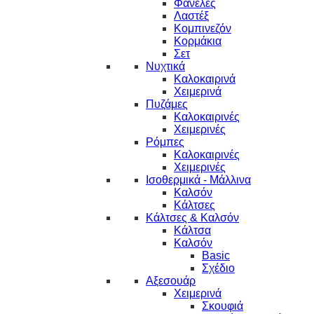
Φανέλες
Λαστέξ
Κομπινεζόν
Κορμάκια
Σετ
Νυχτικά
Καλοκαιρινά
Χειμερινά
Πυζάμες
Καλοκαιρινές
Χειμερινές
Ρόμπες
Καλοκαιρινές
Χειμερινές
Ισοθερμικά - Μάλλινα
Καλσόν
Κάλτσες
Κάλτσες & Καλσόν
Κάλτσα
Καλσόν
Basic
Σχέδιο
Αξεσουάρ
Χειμερινά
Σκουφιά