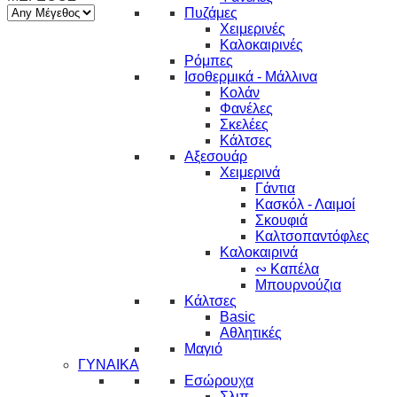
Πυζάμες
Χειμερινές
Καλοκαιρινές
Ρόμπες
Ισοθερμικά - Μάλλινα
Κολάν
Φανέλες
Σκελέες
Κάλτσες
Αξεσουάρ
Χειμερινά
Γάντια
Κασκόλ - Λαιμοί
Σκουφιά
Καλτσοπαντόφλες
Καλοκαιρινά
∾ Καπέλα
Μπουρνούζια
Κάλτσες
Basic
Αθλητικές
Μαγιό
ΓΥΝΑΙΚΑ
Εσώρουχα
Σλιπ