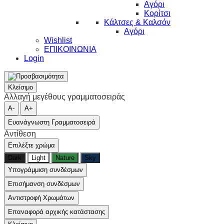
Αγόρι
Κορίτσι
Κάλτσες & Καλσόν
Αγόρι
Wishlist
ΕΠΙΚΟΙΝΩΝΙΑ
Login
Κλείσιμο
Αλλαγή μεγέθους γραμματοσειράς
A-
A+
Ευανάγνωστη Γραμματοσειρά
Αντίθεση
Επιλέξτε χρώμα
Dark
Light
Nature
Sky
Υπογράμμιση συνδέσμων
Επισήμανση συνδέσμων
Αντιστροφή Χρωμάτων
Επαναφορά αρχικής κατάστασης