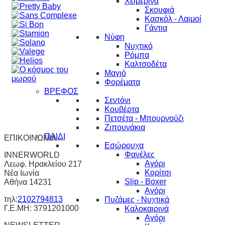
Χειμερινά
Σκουφιά
Κασκόλ - Λαιμοί
Γάντια
Νύφη
Νυχτικό
Ρόμπα
Καλτσοδέτα
Μαγιό
Φορέματα
ΒΡΕΦΟΣ
Σεντόνι
Κουβέρτα
Πετσέτα - Μπουρνούζι
Ζιπουνάκια
ΠΑΙΔΙ
ΕΠΙΚΟΙΝΩΝΙΑ
Εσώρουχα
Φανέλες
INNERWORLD
Αγόρι
Λεωφ. Ηρακλείου 217
Κορίτσι
Νέα Ιωνία
Slip - Boxer
Αθήνα 14231
Αγόρι
τηλ:
2102794813
Πυζάμες - Νυχτικά
Γ.Ε.ΜΗ: 3791201000
Καλοκαιρινά
Αγόρι