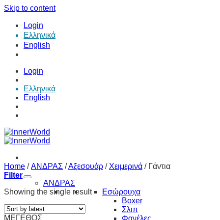
Skip to content
Login
Ελληνικά
English
Login
Ελληνικά
English
Home
/
ΑΝΔΡΑΣ
/
Αξεσουάρ
/
Χειμερινά
/
Γάντια
Filter
ΑΝΔΡΑΣ
Showing the single result
Εσώρουχα
Boxer
Σλιπ
ΜΕΓΕΘΟΣ
Φανέλες