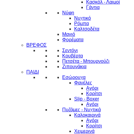
Κασκόλ - Λαιμοί
Γάντια
Νύφη
Νυχτικό
Ρόμπα
Καλτσοδέτα
Μαγιό
Φορέματα
ΒΡΕΦΟΣ
Σεντόνι
Κουβέρτα
Πετσέτα - Μπουρνούζι
Ζιπουνάκια
ΠΑΙΔΙ
Εσώρουχα
Φανέλες
Αγόρι
Κορίτσι
Slip - Boxer
Αγόρι
Πυζάμες - Νυχτικά
Καλοκαιρινά
Αγόρι
Κορίτσι
Χειμερινά