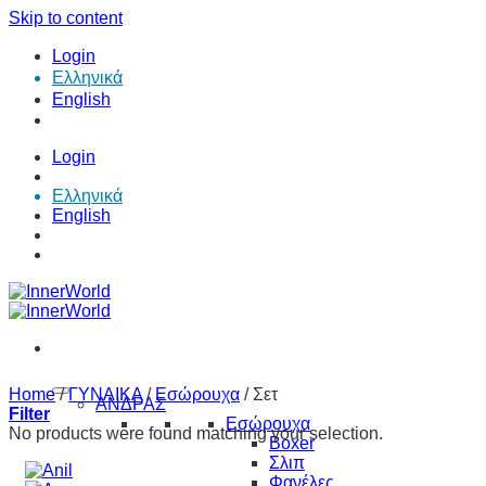
Skip to content
Login
Ελληνικά
English
Login
Ελληνικά
English
Home
/
ΓΥΝΑΙΚΑ
/
Εσώρουχα
/
Σετ
ΑΝΔΡΑΣ
Filter
Εσώρουχα
No products were found matching your selection.
Boxer
Σλιπ
Φανέλες