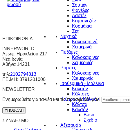
Σουτιέν
Φανέλες
Λαστέξ
Κομπινεζόν
Κορμάκια
Σετ
Νυχτικά
ΕΠΙΚΟΙΝΩΝΙΑ
Καλοκαιρινά
Χειμερινά
INNERWORLD
Πυζάμες
Λεωφ. Ηρακλείου 217
Καλοκαιρινές
Νέα Ιωνία
Χειμερινές
Αθήνα 14231
Ρόμπες
Καλοκαιρινές
τηλ:
2102794813
Χειμερινές
Γ.Ε.ΜΗ: 3791201000
Ισοθερμικά - Μάλλινα
Καλσόν
NEWSLETTER
Κάλτσες
Κάλτσες & Καλσόν
Ενημερωθείτε για τα νέα και τις προσφορές μας!
Κάλτσα
Καλσόν
Basic
Σχέδιο
ΣΥΝΔΕΣΜΟΙ
Αξεσουάρ