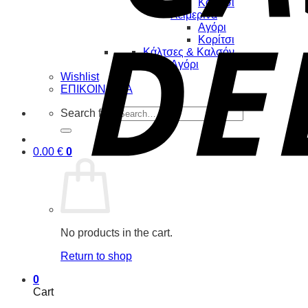
Κορίτσι
Χειμερινά
Αγόρι
Κορίτσι
Κάλτσες & Καλσόν
Αγόρι
Wishlist
ΕΠΙΚΟΙΝΩΝΙΑ
Search for:
0.00
€
0
No products in the cart.
Return to shop
0
Cart