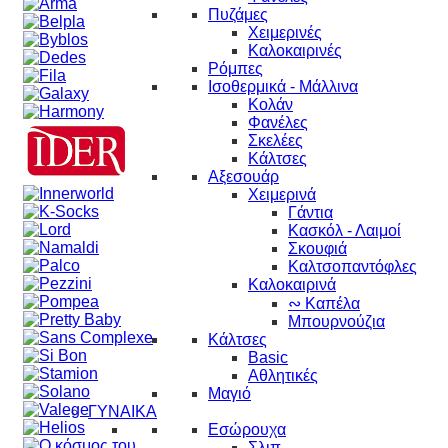
Πυζάμες
Χειμερινές
Καλοκαιρινές
Ρόμπες
Ισοθερμικά - Μάλλινα
Κολάν
Φανέλες
Σκελέες
Κάλτσες
Αξεσουάρ
Χειμερινά
Γάντια
Κασκόλ - Λαιμοί
Σκουφιά
Καλτσοπαντόφλες
Καλοκαιρινά
∾ Καπέλα
Μπουρνούζια
Κάλτσες
Basic
Αθλητικές
Μαγιό
ΓΥΝΑΙΚΑ
Εσώρουχα
Σλιπ