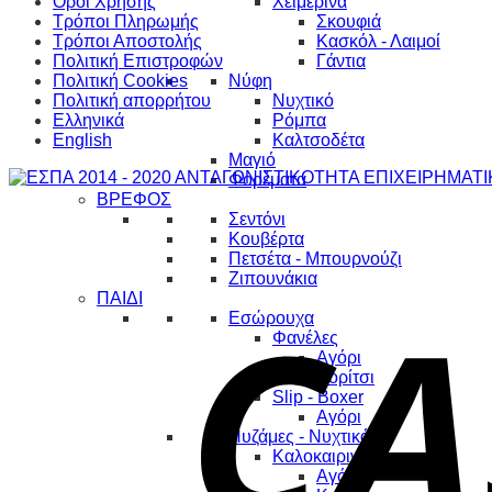
Όροι Χρήσης
Χειμερινά
Τρόποι Πληρωμής
Σκουφιά
Τρόποι Αποστολής
Κασκόλ - Λαιμοί
Πολιτική Επιστροφών
Γάντια
Πολιτική Cookies
Νύφη
Πολιτική απορρήτου
Νυχτικό
Ελληνικά
Ρόμπα
English
Καλτσοδέτα
Μαγιό
Φορέματα
ΒΡΕΦΟΣ
Σεντόνι
Κουβέρτα
Πετσέτα - Μπουρνούζι
Ζιπουνάκια
ΠΑΙΔΙ
Εσώρουχα
Φανέλες
Αγόρι
Κορίτσι
Slip - Boxer
Αγόρι
Πυζάμες - Νυχτικά
Καλοκαιρινά
Αγόρι