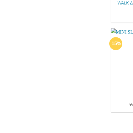
WALK Δ
-15%
9