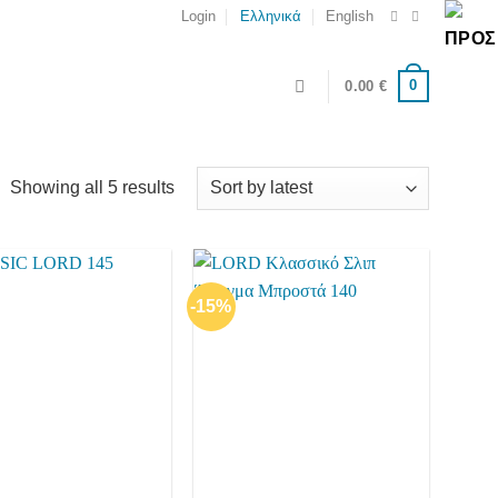
Login
Ελληνικά
English
0
0.00
€
Showing all 5 results
-15%
Add to
Add to
wishlist
wishlist