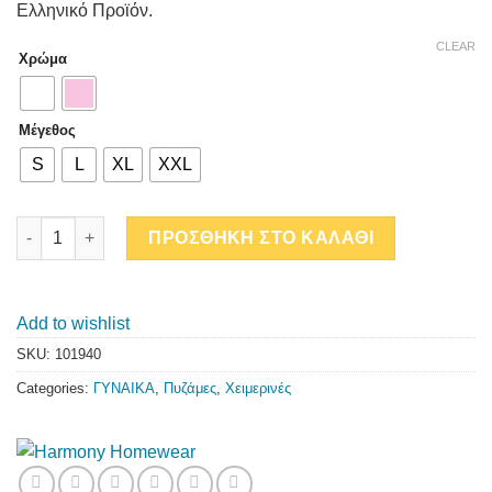
Ελληνικό Προϊόν.
CLEAR
Χρώμα
Μέγεθος
S
L
XL
XXL
STAR quantity
ΠΡΟΣΘΗΚΗ ΣΤΟ ΚΑΛΑΘΙ
Add to wishlist
SKU:
101940
Categories:
ΓΥΝΑΙΚΑ
,
Πυζάμες
,
Χειμερινές