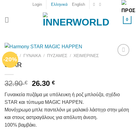
Skip
Login
Ελληνικά
English
to
content
0
HOME
/
ΓΥΝΑΙΚΑ
/
ΠΥΖΆΜΕΣ
/
ΧΕΙΜΕΡΙΝΈΣ
-20%
Add to
STAR
wishlist
32.90
26.30
€
€
Γυναικεία πυζάμα με υπόλευκη ή ροζ μπλούζα, σχέδιο
STAR και τύπωμα MAGIC HAPPEN.
Μονόχρωμο μπλε παντελόνι με μαλακό λάστιχο στην μέση
και στους αστραγάλους για απόλυτη άνεση.
100% βαμβάκι.