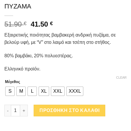
ΠΥΖΑΜΑ
51.90
41.50
€
€
Εξαιρετικής ποιότητας βαμβακερή ανδρική πυζάμα, σε
βελούρ υφή, με “V” στο λαιμό και τσέπη στο στήθος.
80% βαμβάκι, 20% πολυεστέρας.
Ελληνικό προϊόν.
CLEAR
Μέγεθος
S
M
L
XL
XXL
XXXL
VELOUR ΒΑΜΒΑΚΕΡΗ ΑΝΔΡΙΚΗ ΠΥΖΑΜΑ quantity
ΠΡΟΣΘΗΚΗ ΣΤΟ ΚΑΛΑΘΙ