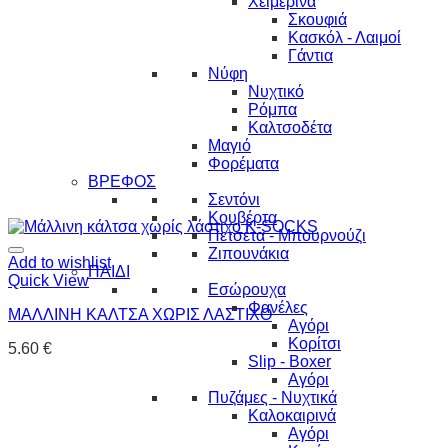
Χειμερινά
Σκουφιά
Κασκόλ - Λαιμοί
Γάντια
Νύφη
Νυχτικό
Ρόμπα
Καλτσοδέτα
Μαγιό
Φορέματα
ΒΡΕΦΟΣ
Σεντόνι
Κουβέρτα
Πετσέτα - Μπουρνούζι
Ζιπουνάκια
Add to wishlist
ΠΑΙΔΙ
Quick View
Εσώρουχα
Φανέλες
ΜΑΛΛΙΝΗ ΚΑΛΤΣΑ ΧΩΡΙΣ ΛΑΣΤΙΧΟ
Αγόρι
Κορίτσι
5.60
€
Slip - Boxer
Αγόρι
Πυζάμες - Νυχτικά
Καλοκαιρινά
Αγόρι