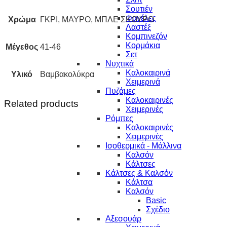
Σουτιέν
Φανέλες
Χρώμα
ΓΚΡΙ, ΜΑΥΡΟ, ΜΠΛΕ ΣΚΟΥΡΟ
Λαστέξ
Κομπινεζόν
Κορμάκια
Μέγεθος
41-46
Σετ
Νυχτικά
Καλοκαιρινά
Υλικό
Βαμβακολύκρα
Χειμερινά
Πυζάμες
Καλοκαιρινές
Related products
Χειμερινές
Ρόμπες
Καλοκαιρινές
Χειμερινές
Ισοθερμικά - Μάλλινα
Καλσόν
Κάλτσες
Κάλτσες & Καλσόν
Κάλτσα
Καλσόν
Basic
Σχέδιο
Αξεσουάρ