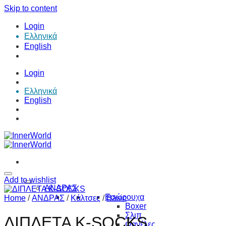
Skip to content
Login
Ελληνικά
English
Login
Ελληνικά
English
Add to wishlist
ΑΝΔΡΑΣ
Εσώρουχα
Home
/
ΑΝΔΡΑΣ
/
Κάλτσες
/
Basic
Boxer
Σλιπ
ΔΙΠΛΕΤΑ K-SOCKS
Φανέλες