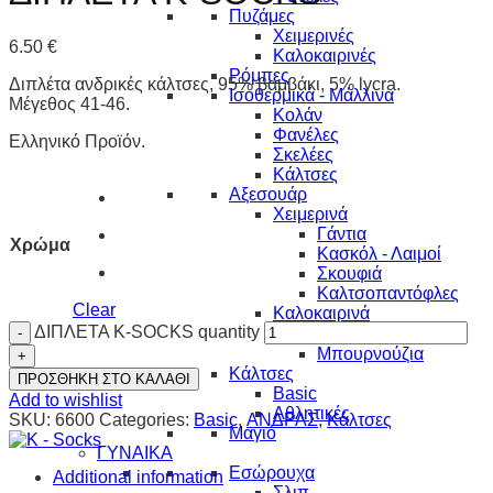
Πυζάμες
Χειμερινές
6.50
€
Καλοκαιρινές
Ρόμπες
Διπλέτα ανδρικές κάλτσες, 95% βαμβάκι, 5% lycra.
Ισοθερμικά - Μάλλινα
Μέγεθος 41-46.
Κολάν
Φανέλες
Ελληνικό Προϊόν.
Σκελέες
Κάλτσες
Αξεσουάρ
Χειμερινά
Γάντια
Χρώμα
Κασκόλ - Λαιμοί
Σκουφιά
Καλτσοπαντόφλες
Clear
Καλοκαιρινά
ΔΙΠΛΕΤΑ K-SOCKS quantity
∾ Καπέλα
Μπουρνούζια
Κάλτσες
ΠΡΟΣΘΗΚΗ ΣΤΟ ΚΑΛΑΘΙ
Basic
Add to wishlist
Αθλητικές
SKU:
6600
Categories:
Basic
,
ΑΝΔΡΑΣ
,
Κάλτσες
Μαγιό
ΓΥΝΑΙΚΑ
Εσώρουχα
Additional information
Σλιπ