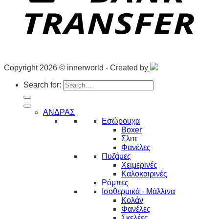
Copyright 2026 © innerworld - Created by
Search for:
ΑΝΔΡΑΣ
Εσώρουχα
Boxer
Σλιπ
Φανέλες
Πυζάμες
Χειμερινές
Καλοκαιρινές
Ρόμπες
Ισοθερμικά - Μάλλινα
Κολάν
Φανέλες
Σκελέες