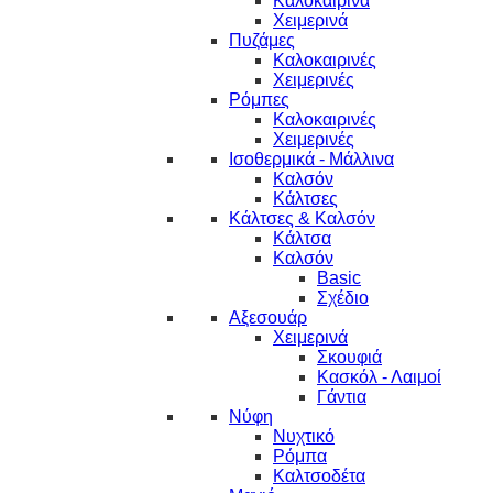
Καλοκαιρινά
Χειμερινά
Πυζάμες
Καλοκαιρινές
Χειμερινές
Ρόμπες
Καλοκαιρινές
Χειμερινές
Ισοθερμικά - Μάλλινα
Καλσόν
Κάλτσες
Κάλτσες & Καλσόν
Κάλτσα
Καλσόν
Basic
Σχέδιο
Αξεσουάρ
Χειμερινά
Σκουφιά
Κασκόλ - Λαιμοί
Γάντια
Νύφη
Νυχτικό
Ρόμπα
Καλτσοδέτα