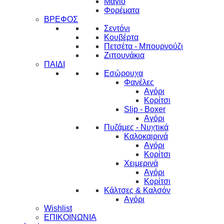
Μαγιό
Φορέματα
ΒΡΕΦΟΣ
Σεντόνι
Κουβέρτα
Πετσέτα - Μπουρνούζι
Ζιπουνάκια
ΠΑΙΔΙ
Εσώρουχα
Φανέλες
Αγόρι
Κορίτσι
Slip - Boxer
Αγόρι
Πυζάμες - Νυχτικά
Καλοκαιρινά
Αγόρι
Κορίτσι
Χειμερινά
Αγόρι
Κορίτσι
Κάλτσες & Καλσόν
Αγόρι
Wishlist
ΕΠΙΚΟΙΝΩΝΙΑ