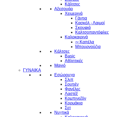
Κάλτσες
Αξεσουάρ
Χειμερινά
Γάντια
Κασκόλ - Λαιμοί
Σκουφιά
Καλτσοπαντόφλες
Καλοκαιρινά
∾ Καπέλα
Μπουρνούζια
Κάλτσες
Basic
Αθλητικές
Μαγιό
ΓΥΝΑΙΚΑ
Εσώρουχα
Σλιπ
Σουτιέν
Φανέλες
Λαστέξ
Κομπινεζόν
Κορμάκια
Σετ
Νυχτικά