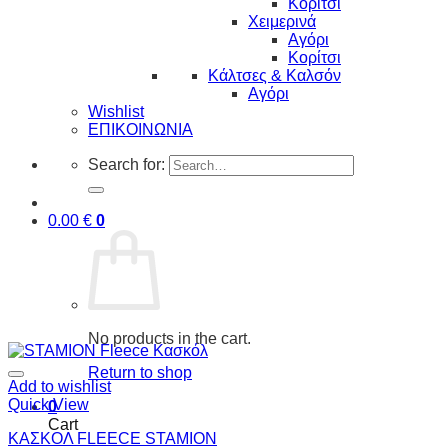
Κορίτσι
Χειμερινά
Αγόρι
Κορίτσι
Κάλτσες & Καλσόν
Αγόρι
Wishlist
ΕΠΙΚΟΙΝΩΝΙΑ
Search for:
0.00
€
0
No products in the cart.
Return to shop
Add to wishlist
Quick View
0
Cart
ΚΑΣΚΟΛ FLEECE STAMION