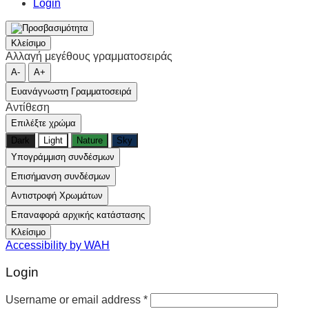
Login
Κλείσιμο
Αλλαγή μεγέθους γραμματοσειράς
A-
A+
Ευανάγνωστη Γραμματοσειρά
Αντίθεση
Επιλέξτε χρώμα
Dark
Light
Nature
Sky
Υπογράμμιση συνδέσμων
Επισήμανση συνδέσμων
Αντιστροφή Χρωμάτων
Επαναφορά αρχικής κατάστασης
Κλείσιμο
Accessibility by WAH
Login
Username or email address
*