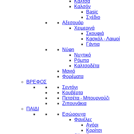
Κάλτσα
Καλσόν
Basic
Σχέδιο
Αξεσουάρ
Χειμερινά
Σκουφιά
Κασκόλ - Λαιμοί
Γάντια
Νύφη
Νυχτικό
Ρόμπα
Καλτσοδέτα
Μαγιό
Φορέματα
ΒΡΕΦΟΣ
Σεντόνι
Κουβέρτα
Πετσέτα - Μπουρνούζι
Ζιπουνάκια
ΠΑΙΔΙ
Εσώρουχα
Φανέλες
Αγόρι
Κορίτσι