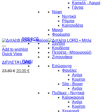
Κασκόλ - Λαιμοί
Γάντια
Νύφη
Νυχτικό
Ρόμπα
Καλτσοδέτα
Μαγιό
Φορέματα
ΒΡΕΦΟΣ
Σεντόνι
Κουβέρτα
Add to wishlist
Πετσέτα - Μπουρνούζι
Quick View
Ζιπουνάκια
ΠΑΙΔΙ
ΔΙΠΛΕΤΑ LORD
Εσώρουχα
Φανέλες
23.80
€
20.00
€
Αγόρι
Κορίτσι
Slip - Boxer
Αγόρι
Πυζάμες - Νυχτικά
Καλοκαιρινά
Αγόρι
Κορίτσι
Χειμερινά