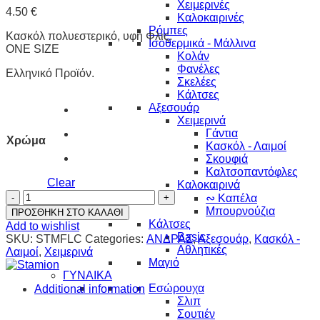
Χειμερινές
4.50
€
Καλοκαιρινές
Ρόμπες
Κασκόλ πολυεστερικό, υφή Φλις.
Ισοθερμικά - Μάλλινα
ONE SIZE
Κολάν
Φανέλες
Ελληνικό Προϊόν.
Σκελέες
Κάλτσες
Αξεσουάρ
Χειμερινά
Γάντια
Χρώμα
Κασκόλ - Λαιμοί
Σκουφιά
Καλτσοπαντόφλες
Clear
Καλοκαιρινά
ΚΑΣΚΟΛ
∾ Καπέλα
FLEECE
Μπουρνούζια
ΠΡΟΣΘΗΚΗ ΣΤΟ ΚΑΛΑΘΙ
STAMION
Κάλτσες
Add to wishlist
quantity
Basic
SKU:
STMFLC
Categories:
ΑΝΔΡΑΣ
,
Αξεσουάρ
,
Κασκόλ -
Αθλητικές
Λαιμοί
,
Χειμερινά
Μαγιό
ΓΥΝΑΙΚΑ
Εσώρουχα
Additional information
Σλιπ
Σουτιέν