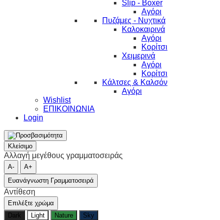
Slip - Boxer
Αγόρι
Πυζάμες - Νυχτικά
Καλοκαιρινά
Αγόρι
Κορίτσι
Χειμερινά
Αγόρι
Κορίτσι
Κάλτσες & Καλσόν
Αγόρι
Wishlist
ΕΠΙΚΟΙΝΩΝΙΑ
Login
Κλείσιμο
Αλλαγή μεγέθους γραμματοσειράς
A-
A+
Ευανάγνωστη Γραμματοσειρά
Αντίθεση
Επιλέξτε χρώμα
Dark
Light
Nature
Sky