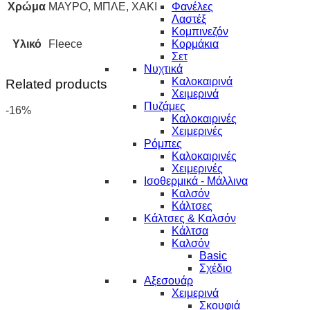
Χρώμα
ΜΑΥΡΟ, ΜΠΛΕ, ΧΑΚΙ
Φανέλες
Λαστέξ
Κομπινεζόν
Υλικό
Fleece
Κορμάκια
Σετ
Νυχτικά
Καλοκαιρινά
Related products
Χειμερινά
Πυζάμες
-16%
Καλοκαιρινές
Χειμερινές
Ρόμπες
Καλοκαιρινές
Χειμερινές
Ισοθερμικά - Μάλλινα
Καλσόν
Κάλτσες
Κάλτσες & Καλσόν
Κάλτσα
Καλσόν
Basic
Σχέδιο
Αξεσουάρ
Χειμερινά
Σκουφιά