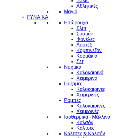
Basic
Αθλητικές
Μαγιό
ΓΥΝΑΙΚΑ
Εσώρουχα
Σλιπ
Σουτιέν
Φανέλες
Λαστέξ
Κομπινεζόν
Κορμάκια
Σετ
Νυχτικά
Καλοκαιρινά
Χειμερινά
Πυζάμες
Καλοκαιρινές
Χειμερινές
Ρόμπες
Καλοκαιρινές
Χειμερινές
Ισοθερμικά - Μάλλινα
Καλσόν
Κάλτσες
Κάλτσες & Καλσόν