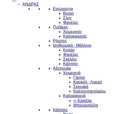
ΑΝΔΡΑΣ
Εσώρουχα
Boxer
Σλιπ
Φανέλες
Πυζάμες
Χειμερινές
Καλοκαιρινές
Ρόμπες
Ισοθερμικά - Μάλλινα
Κολάν
Φανέλες
Σκελέες
Κάλτσες
Αξεσουάρ
Χειμερινά
Γάντια
Κασκόλ - Λαιμοί
Σκουφιά
Καλτσοπαντόφλες
Καλοκαιρινά
∾ Καπέλα
Μπουρνούζια
Κάλτσες