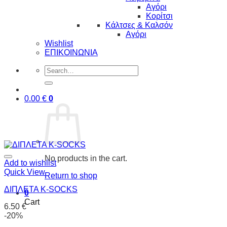
Αγόρι
Κορίτσι
Κάλτσες & Καλσόν
Αγόρι
Wishlist
ΕΠΙΚΟΙΝΩΝΙΑ
Search
for:
0.00
€
0
No products in the cart.
Add to wishlist
Quick View
Return to shop
ΔΙΠΛΕΤΑ K-SOCKS
0
Cart
6.50
€
-20%