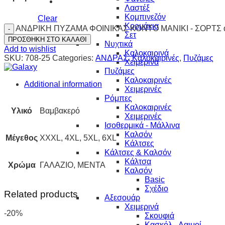
Λαστέξ
Κομπινεζόν
Clear
Κορμάκια
ΑΝΔΡΙΚΗ ΠΥΖΑΜΑ ΦΟΙΝΙΚΑΣ ΚΟΝΤΟ ΜΑΝΙΚΙ - ΣΟΡΤΣ qu
Σετ
ΠΡΟΣΘΗΚΗ ΣΤΟ ΚΑΛΑΘΙ
Νυχτικά
Add to wishlist
Καλοκαιρινά
SKU:
708-25
Categories:
ΑΝΔΡΑΣ
,
Καλοκαιρινές
,
Πυζάμες
Χειμερινά
Πυζάμες
Καλοκαιρινές
Additional information
Χειμερινές
Ρόμπες
Καλοκαιρινές
Υλικό
Βαμβακερό
Χειμερινές
Ισοθερμικά - Μάλλινα
Καλσόν
Μέγεθος
XXXL, 4XL, 5XL, 6XL
Κάλτσες
Κάλτσες & Καλσόν
Κάλτσα
Χρώμα
ΓΑΛΑΖΙΟ, ΜΕΝΤΑ
Καλσόν
Basic
Σχέδιο
Related products
Αξεσουάρ
Χειμερινά
-20%
Σκουφιά
Κασκόλ - Λαιμοί