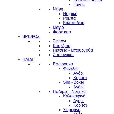
Γάντια
Νύφη
Νυχτικό
Ρόμπα
Καλτσοδέτα
Μαγιό
Φορέματα
ΒΡΕΦΟΣ
Σεντόνι
Κουβέρτα
Πετσέτα - Μπουρνούζι
Ζιπουνάκια
ΠΑΙΔΙ
Εσώρουχα
Φανέλες
Αγόρι
Κορίτσι
Slip - Boxer
Αγόρι
Πυζάμες - Νυχτικά
Καλοκαιρινά
Αγόρι
Κορίτσι
Χειμερινά