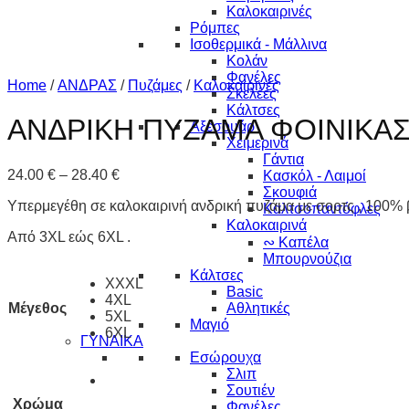
Καλοκαιρινές
Ρόμπες
Ισοθερμικά - Μάλλινα
Κολάν
Φανέλες
Home
/
ΑΝΔΡΑΣ
/
Πυζάμες
/
Καλοκαιρινές
Σκελέες
Κάλτσες
ΑΝΔΡΙΚΗ ΠΥΖΑΜΑ ΦΟΙΝΙΚΑΣ
Αξεσουάρ
Χειμερινά
Γάντια
24.00
€
–
28.40
€
Κασκόλ - Λαιμοί
Σκουφιά
Υπερμεγέθη σε καλοκαιρινή ανδρική πυζάμα με σορτς , 100% 
Καλτσοπαντόφλες
Καλοκαιρινά
Από 3XL εώς 6XL .
∾ Καπέλα
Μπουρνούζια
Κάλτσες
XXXL
Basic
4XL
Μέγεθος
Αθλητικές
5XL
Μαγιό
6XL
ΓΥΝΑΙΚΑ
Εσώρουχα
Σλιπ
Σουτιέν
Χρώμα
Φανέλες