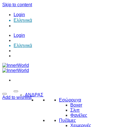
Skip to content
Login
Ελληνικά
Login
Ελληνικά
ΑΝΔΡΑΣ
Add to wishlist
Εσώρουχα
Boxer
Σλιπ
Φανέλες
Πυζάμες
Χειμερινές