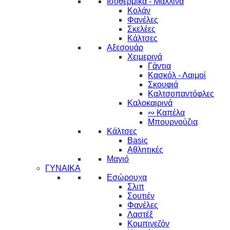
Ισοθερμικά - Μάλλινα
Κολάν
Φανέλες
Σκελέες
Κάλτσες
Αξεσουάρ
Χειμερινά
Γάντια
Κασκόλ - Λαιμοί
Σκουφιά
Καλτσοπαντόφλες
Καλοκαιρινά
∾ Καπέλα
Μπουρνούζια
Κάλτσες
Basic
Αθλητικές
Μαγιό
ΓΥΝΑΙΚΑ
Εσώρουχα
Σλιπ
Σουτιέν
Φανέλες
Λαστέξ
Κομπινεζόν