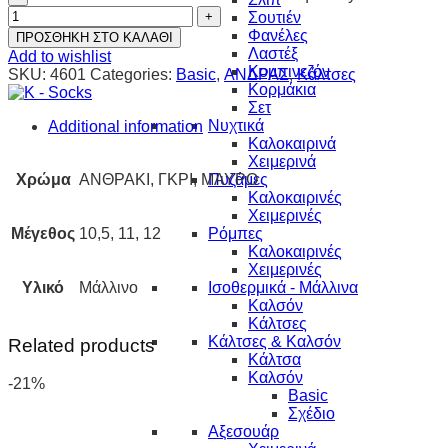
Σουτιέν
Φανέλες
ΠΡΟΣΘΗΚΗ ΣΤΟ ΚΑΛΑΘΙ
Λαστέξ
Add to wishlist
Κομπινεζόν
SKU:
4601
Categories:
Basic
,
ΑΝΔΡΑΣ
,
Κάλτσες
Κορμάκια
Σετ
Νυχτικά
Additional information
Καλοκαιρινά
Χειμερινά
Χρώμα
ΑΝΘΡΑΚΙ, ΓΚΡΙ, ΜΑΥΡΟ
Πυζάμες
Καλοκαιρινές
Χειμερινές
Μέγεθος
10,5, 11, 12
Ρόμπες
Καλοκαιρινές
Χειμερινές
Υλικό
Μάλλινο
Ισοθερμικά - Μάλλινα
Καλσόν
Κάλτσες
Κάλτσες & Καλσόν
Related products
Κάλτσα
Καλσόν
-21%
Basic
Σχέδιο
Αξεσουάρ