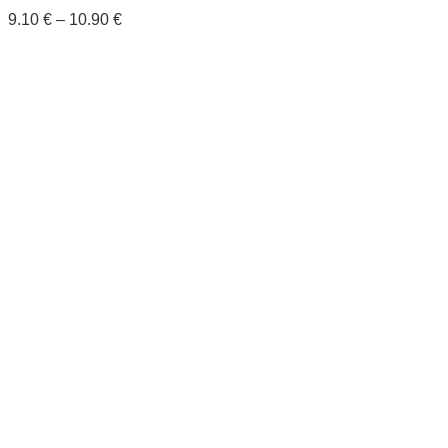
9.10
€
–
10.90
€