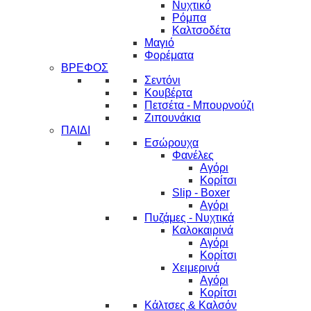
Νυχτικό
Ρόμπα
Καλτσοδέτα
Μαγιό
Φορέματα
ΒΡΕΦΟΣ
Σεντόνι
Κουβέρτα
Πετσέτα - Μπουρνούζι
Ζιπουνάκια
ΠΑΙΔΙ
Εσώρουχα
Φανέλες
Αγόρι
Κορίτσι
Slip - Boxer
Αγόρι
Πυζάμες - Νυχτικά
Καλοκαιρινά
Αγόρι
Κορίτσι
Χειμερινά
Αγόρι
Κορίτσι
Κάλτσες & Καλσόν