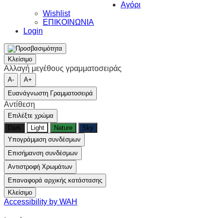
Αγόρι
Wishlist
ΕΠΙΚΟΙΝΩΝΙΑ
Login
Κλείσιμο
Αλλαγή μεγέθους γραμματοσειράς
A-
A+
Ευανάγνωστη Γραμματοσειρά
Αντίθεση
Επιλέξτε χρώμα
Dark
Light
Nature
Sky
Υπογράμμιση συνδέσμων
Επισήμανση συνδέσμων
Αντιστροφή Χρωμάτων
Επαναφορά αρχικής κατάστασης
Κλείσιμο
Accessibility by WAH