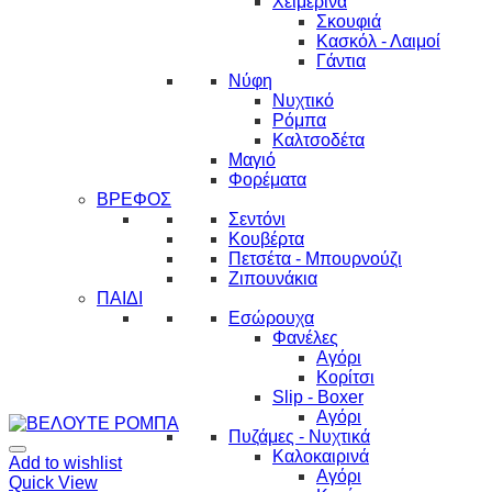
Χειμερινά
Σκουφιά
Κασκόλ - Λαιμοί
Γάντια
Νύφη
Νυχτικό
Ρόμπα
Καλτσοδέτα
Μαγιό
Φορέματα
ΒΡΕΦΟΣ
Σεντόνι
Κουβέρτα
Πετσέτα - Μπουρνούζι
Ζιπουνάκια
ΠΑΙΔΙ
Εσώρουχα
Φανέλες
Αγόρι
Κορίτσι
Slip - Boxer
Αγόρι
Πυζάμες - Νυχτικά
Καλοκαιρινά
Add to wishlist
Αγόρι
Quick View