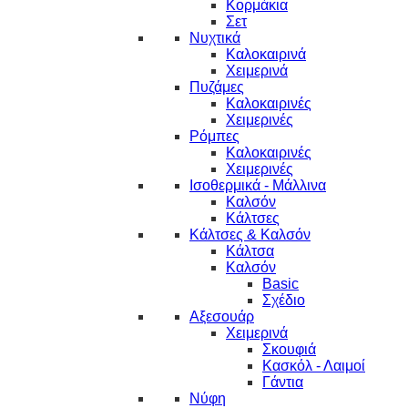
Κορμάκια
Σετ
Νυχτικά
Καλοκαιρινά
Χειμερινά
Πυζάμες
Καλοκαιρινές
Χειμερινές
Ρόμπες
Καλοκαιρινές
Χειμερινές
Ισοθερμικά - Μάλλινα
Καλσόν
Κάλτσες
Κάλτσες & Καλσόν
Κάλτσα
Καλσόν
Basic
Σχέδιο
Αξεσουάρ
Χειμερινά
Σκουφιά
Κασκόλ - Λαιμοί
Γάντια
Νύφη