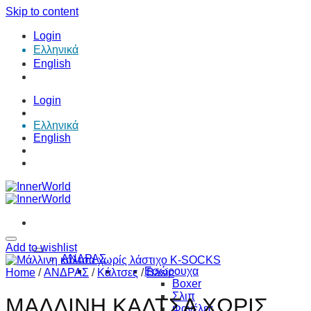
Skip to content
Login
Ελληνικά
English
Login
Ελληνικά
English
Add to wishlist
ΑΝΔΡΑΣ
Εσώρουχα
Home
/
ΑΝΔΡΑΣ
/
Κάλτσες
/
Basic
Boxer
Σλιπ
ΜΑΛΛΙΝΗ ΚΑΛΤΣΑ ΧΩΡΙΣ
Φανέλες