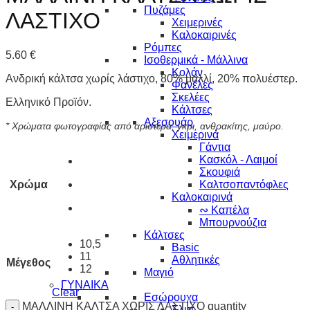
Πυζάμες
ΛΑΣΤΙΧΟ
Χειμερινές
Καλοκαιρινές
Ρόμπες
5.60
€
Ισοθερμικά - Μάλλινα
Κολάν
Ανδρική κάλτσα χωρίς λάστιχο, 80% μαλλί, 20% πολυέστερ.
Φανέλες
Σκελέες
Ελληνικό Προϊόν.
Κάλτσες
Αξεσουάρ
* Χρώματα φωτογραφίας από αριστερά, γκρι, ανθρακίτης, μαύρο.
Χειμερινά
Γάντια
Κασκόλ - Λαιμοί
Σκουφιά
Χρώμα
Καλτσοπαντόφλες
Καλοκαιρινά
∾ Καπέλα
Μπουρνούζια
Κάλτσες
10,5
Basic
11
Αθλητικές
Μέγεθος
12
Μαγιό
ΓΥΝΑΙΚΑ
Clear
Εσώρουχα
ΜΑΛΛΙΝΗ ΚΑΛΤΣΑ ΧΩΡΙΣ ΛΑΣΤΙΧΟ quantity
Σλιπ