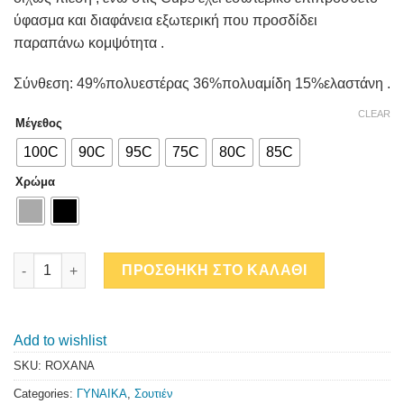
ύφασμα και διαφάνεια εξωτερική που προσδίδει
παραπάνω κομψότητα .
Σύνθεση: 49%πολυεστέρας 36%πολυαμίδη 15%ελαστάνη .
CLEAR
Μέγεθος
100C
90C
95C
75C
80C
85C
Χρώμα
ROXANA C quantity
ΠΡΟΣΘΗΚΗ ΣΤΟ ΚΑΛΑΘΙ
Add to wishlist
SKU:
ROXANA
Categories:
ΓΥΝΑΙΚΑ
,
Σουτιέν