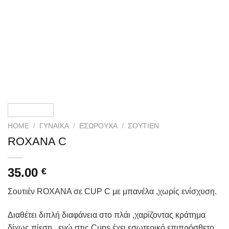
HOME
/
ΓΥΝΑΙΚΑ
/
ΕΣΏΡΟΥΧΑ
/
ΣΟΥΤΙΈΝ
ROXANA C
35.00
€
Σουτιέν ROXANA σε CUP C με μπανέλα ,χωρίς ενίσχυση.
Διαθέτει διπλή διαφάνεια στο πλάι ,χαρίζοντας κράτημα
δίχως πίεση , ενώ στις Cups έχει εσωτερικό επιπρόσθετο