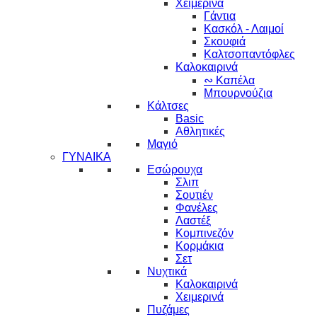
Χειμερινά
Γάντια
Κασκόλ - Λαιμοί
Σκουφιά
Καλτσοπαντόφλες
Καλοκαιρινά
∾ Καπέλα
Μπουρνούζια
Κάλτσες
Basic
Αθλητικές
Μαγιό
ΓΥΝΑΙΚΑ
Εσώρουχα
Σλιπ
Σουτιέν
Φανέλες
Λαστέξ
Κομπινεζόν
Κορμάκια
Σετ
Νυχτικά
Καλοκαιρινά
Χειμερινά
Πυζάμες