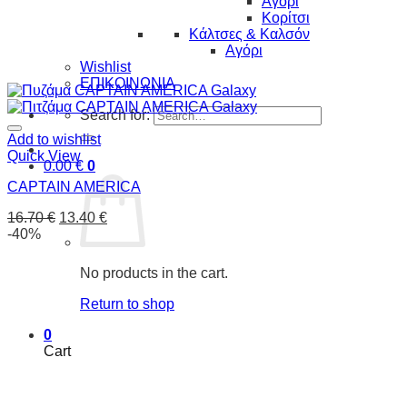
Αγόρι
Κορίτσι
Κάλτσες & Καλσόν
Αγόρι
Wishlist
ΕΠΙΚΟΙΝΩΝΙΑ
Search for:
Add to wishlist
Quick View
0.00
€
0
CAPTAIN AMERICA
16.70
€
13.40
€
-40%
No products in the cart.
Return to shop
0
Cart