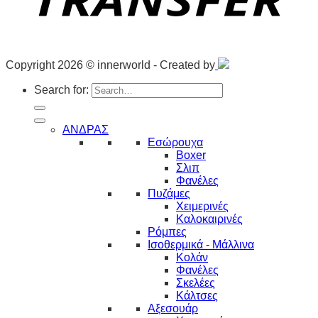
Copyright 2026 © innerworld - Created by
Search for:
ΑΝΔΡΑΣ
Εσώρουχα
Boxer
Σλιπ
Φανέλες
Πυζάμες
Χειμερινές
Καλοκαιρινές
Ρόμπες
Ισοθερμικά - Μάλλινα
Κολάν
Φανέλες
Σκελέες
Κάλτσες
Αξεσουάρ