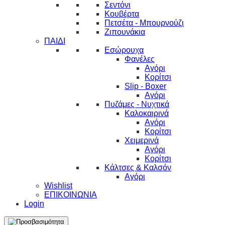
Σεντόνι
Κουβέρτα
Πετσέτα - Μπουρνούζι
Ζιπουνάκια
ΠΑΙΔΙ
Εσώρουχα
Φανέλες
Αγόρι
Κορίτσι
Slip - Boxer
Αγόρι
Πυζάμες - Νυχτικά
Καλοκαιρινά
Αγόρι
Κορίτσι
Χειμερινά
Αγόρι
Κορίτσι
Κάλτσες & Καλσόν
Αγόρι
Wishlist
ΕΠΙΚΟΙΝΩΝΙΑ
Login