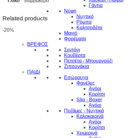
Υλικό
Βαμβακερό
Γάντια
Νύφη
Νυχτικό
Related products
Ρόμπα
Καλτσοδέτα
-20%
Μαγιό
Φορέματα
ΒΡΕΦΟΣ
Σεντόνι
Κουβέρτα
Πετσέτα - Μπουρνούζι
Ζιπουνάκια
ΠΑΙΔΙ
Εσώρουχα
Φανέλες
Αγόρι
Κορίτσι
Slip - Boxer
Αγόρι
Πυζάμες - Νυχτικά
Καλοκαιρινά
Αγόρι
Κορίτσι
Χειμερινά