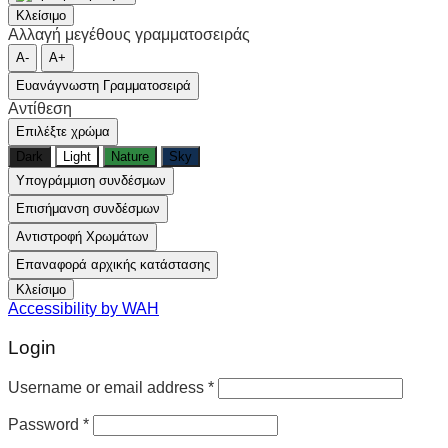
Κλείσιμο
Αλλαγή μεγέθους γραμματοσειράς
A-
A+
Ευανάγνωστη Γραμματοσειρά
Αντίθεση
Επιλέξτε χρώμα
Dark
Light
Nature
Sky
Υπογράμμιση συνδέσμων
Επισήμανση συνδέσμων
Αντιστροφή Χρωμάτων
Επαναφορά αρχικής κατάστασης
Κλείσιμο
Accessibility by WAH
Login
Username or email address
*
Password
*