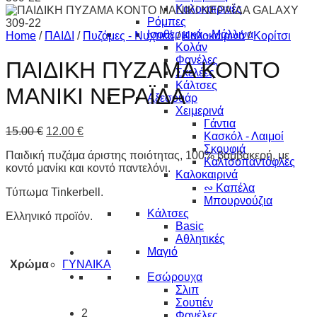
Καλοκαιρινές
Ρόμπες
Ισοθερμικά - Μάλλινα
Home
/
ΠΑΙΔΙ
/
Πυζάμες - Νυχτικά
/
Καλοκαιρινά
/
Κορίτσι
Κολάν
Φανέλες
ΠΑΙΔΙΚΗ ΠΥΖΑΜΑ ΚΟΝΤΟ
Σκελέες
Κάλτσες
ΜΑΝΙΚΙ ΝΕΡΑΪΔΑ
Αξεσουάρ
Χειμερινά
Γάντια
15.00
€
12.00
€
Κασκόλ - Λαιμοί
Σκουφιά
Παιδική πυζάμα άριστης ποιότητας, 100% βαμβακερή, με
Καλτσοπαντόφλες
κοντό μανίκι και κοντό παντελόνι.
Καλοκαιρινά
∾ Καπέλα
Τύπωμα Tinkerbell.
Μπουρνούζια
Κάλτσες
Ελληνικό προϊόν.
Basic
Αθλητικές
Μαγιό
Χρώμα
ΓΥΝΑΙΚΑ
Εσώρουχα
Σλιπ
Σουτιέν
2
Φανέλες