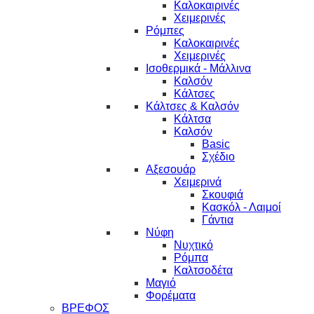
Καλοκαιρινές
Χειμερινές
Ρόμπες
Καλοκαιρινές
Χειμερινές
Ισοθερμικά - Μάλλινα
Καλσόν
Κάλτσες
Κάλτσες & Καλσόν
Κάλτσα
Καλσόν
Basic
Σχέδιο
Αξεσουάρ
Χειμερινά
Σκουφιά
Κασκόλ - Λαιμοί
Γάντια
Νύφη
Νυχτικό
Ρόμπα
Καλτσοδέτα
Μαγιό
Φορέματα
ΒΡΕΦΟΣ