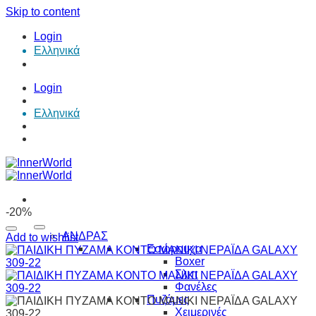
Skip to content
Login
Ελληνικά
Login
Ελληνικά
-20%
ΑΝΔΡΑΣ
Add to wishlist
Εσώρουχα
Boxer
Σλιπ
Φανέλες
Πυζάμες
Χειμερινές