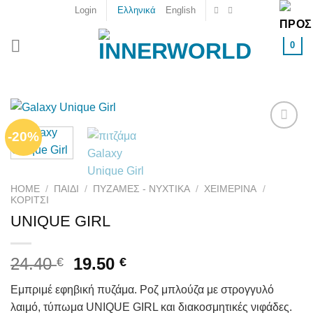
Skip
Login
Ελληνικά
English
to
content
0
-20%
Add to
wishlist
HOME
/
ΠΑΙΔΙ
/
ΠΥΖΆΜΕΣ - ΝΥΧΤΙΚΆ
/
ΧΕΙΜΕΡΙΝΆ
/
ΚΟΡΊΤΣΙ
UNIQUE GIRL
24.40
19.50
€
€
Εμπριμέ εφηβική πυζάμα. Ροζ μπλούζα με στρογγυλό
λαιμό, τύπωμα UNIQUE GIRL και διακοσμητικές νιφάδες.