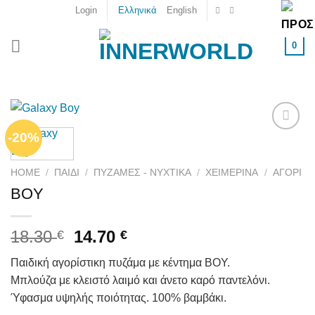
Skip
Login
Ελληνικά
English
to
content
0
-20%
Add to
wishlist
HOME
/
ΠΑΙΔΙ
/
ΠΥΖΆΜΕΣ - ΝΥΧΤΙΚΆ
/
ΧΕΙΜΕΡΙΝΆ
/
ΑΓΌΡΙ
BOY
18.30
14.70
€
€
Παιδική αγορίστικη πυζάμα με κέντημα BOY.
Μπλούζα με κλειστό λαιμό και άνετο καρό παντελόνι.
Ύφασμα υψηλής ποιότητας. 100% βαμβάκι.