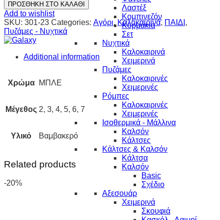
ΠΡΟΣΘΗΚΗ ΣΤΟ ΚΑΛΑΘΙ
Λαστέξ
Add to wishlist
Κομπινεζόν
SKU:
301-23
Categories:
Αγόρι
,
Καλοκαιρινά
,
ΠΑΙΔΙ
,
Κορμάκια
Πυζάμες - Νυχτικά
Σετ
Νυχτικά
Καλοκαιρινά
Additional information
Χειμερινά
Πυζάμες
Καλοκαιρινές
Χρώμα
ΜΠΛΕ
Χειμερινές
Ρόμπες
Καλοκαιρινές
Μέγεθος
2, 3, 4, 5, 6, 7
Χειμερινές
Ισοθερμικά - Μάλλινα
Καλσόν
Υλικό
Βαμβακερό
Κάλτσες
Κάλτσες & Καλσόν
Κάλτσα
Related products
Καλσόν
Basic
-20%
Σχέδιο
Αξεσουάρ
Χειμερινά
Σκουφιά
Κασκόλ - Λαιμοί