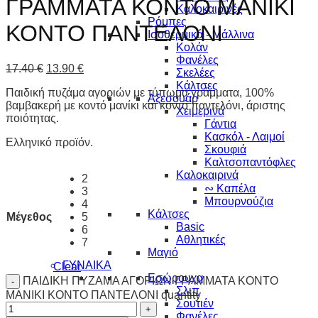
ΓΡΑΜΜΑΤΑ ΚΟΝΤΟ ΜΑΝΙΚΙ
Καλοκαιρινές
Ρόμπες
ΚΟΝΤΟ ΠΑΝΤΕΛΟΝΙ
Ισοθερμικά - Μάλλινα
Κολάν
Φανέλες
17.40
€
13.90
€
Σκελέες
Κάλτσες
Παιδική πυζάμα αγοριών με τύπωμα γράμματα, 100%
Αξεσουάρ
βαμβακερή με κοντό μανίκι και κοντό παντελόνι, άριστης
Χειμερινά
ποιότητας.
Γάντια
Κασκόλ - Λαιμοί
Ελληνικό προϊόν.
Σκουφιά
Καλτσοπαντόφλες
Καλοκαιρινά
2
∾ Καπέλα
3
Μπουρνούζια
4
Κάλτσες
Μέγεθος
5
Basic
6
Αθλητικές
7
Μαγιό
ΓΥΝΑΙΚΑ
Clear
Εσώρουχα
ΠΑΙΔΙΚΗ ΠΥΖΑΜΑ ΑΓΟΡΙΩΝ ΓΡΑΜΜΑΤΑ ΚΟΝΤΟ
Σλιπ
ΜΑΝΙΚΙ ΚΟΝΤΟ ΠΑΝΤΕΛΟΝΙ quantity
Σουτιέν
Φανέλες