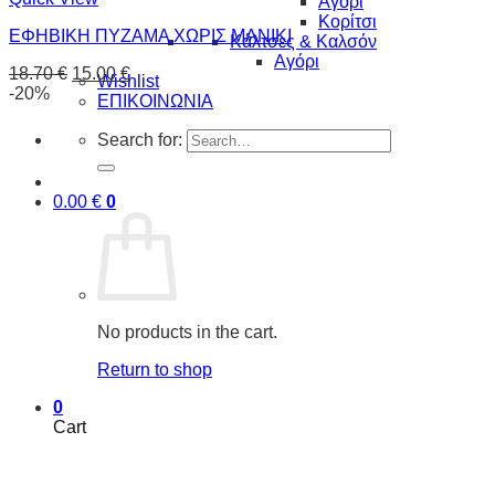
Αγόρι
Κορίτσι
ΕΦΗΒΙΚΗ ΠΥΖΑΜΑ ΧΩΡΙΣ ΜΑΝΙΚΙ
Κάλτσες & Καλσόν
Αγόρι
18.70
€
15.00
€
Wishlist
-20%
ΕΠΙΚΟΙΝΩΝΙΑ
Search for:
0.00
€
0
No products in the cart.
Return to shop
0
Cart