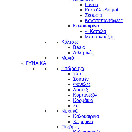
Γάντια
Κασκόλ - Λαιμοί
Σκουφιά
Καλτσοπαντόφλες
Καλοκαιρινά
∾ Καπέλα
Μπουρνούζια
Κάλτσες
Basic
Αθλητικές
Μαγιό
ΓΥΝΑΙΚΑ
Εσώρουχα
Σλιπ
Σουτιέν
Φανέλες
Λαστέξ
Κομπινεζόν
Κορμάκια
Σετ
Νυχτικά
Καλοκαιρινά
Χειμερινά
Πυζάμες