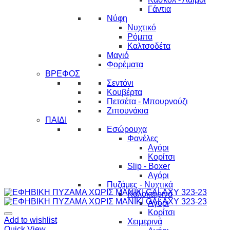
Γάντια
Νύφη
Νυχτικό
Ρόμπα
Καλτσοδέτα
Μαγιό
Φορέματα
ΒΡΕΦΟΣ
Σεντόνι
Κουβέρτα
Πετσέτα - Μπουρνούζι
Ζιπουνάκια
ΠΑΙΔΙ
Εσώρουχα
Φανέλες
Αγόρι
Κορίτσι
Slip - Boxer
Αγόρι
Πυζάμες - Νυχτικά
Καλοκαιρινά
Αγόρι
Κορίτσι
Add to wishlist
Χειμερινά
Quick View