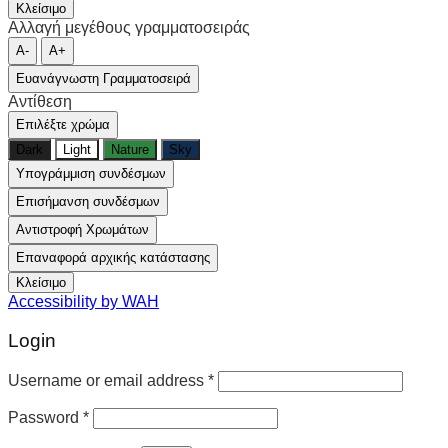
Κλείσιμο
Αλλαγή μεγέθους γραμματοσειράς
A-
A+
Ευανάγνωστη Γραμματοσειρά
Αντίθεση
Επιλέξτε χρώμα
Dark
Light
Nature
Sky
Υπογράμμιση συνδέσμων
Επισήμανση συνδέσμων
Αντιστροφή Χρωμάτων
Επαναφορά αρχικής κατάστασης
Κλείσιμο
Accessibility by WAH
Login
Username or email address
*
Password
*