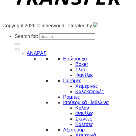
Copyright 2026 © innerworld - Created by
Search for:
ΑΝΔΡΑΣ
Εσώρουχα
Boxer
Σλιπ
Φανέλες
Πυζάμες
Χειμερινές
Καλοκαιρινές
Ρόμπες
Ισοθερμικά - Μάλλινα
Κολάν
Φανέλες
Σκελέες
Κάλτσες
Αξεσουάρ
Χειμερινά