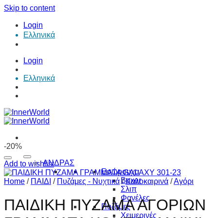
Skip to content
Login
Ελληνικά
Login
Ελληνικά
-20%
ΑΝΔΡΑΣ
Add to wishlist
Εσώρουχα
Boxer
Home
/
ΠΑΙΔΙ
/
Πυζάμες - Νυχτικά
/
Καλοκαιρινά
/
Αγόρι
Σλιπ
Φανέλες
ΠΑΙΔΙΚΗ ΠΥΖΑΜΑ ΑΓΟΡΙΩΝ
Πυζάμες
Χειμερινές