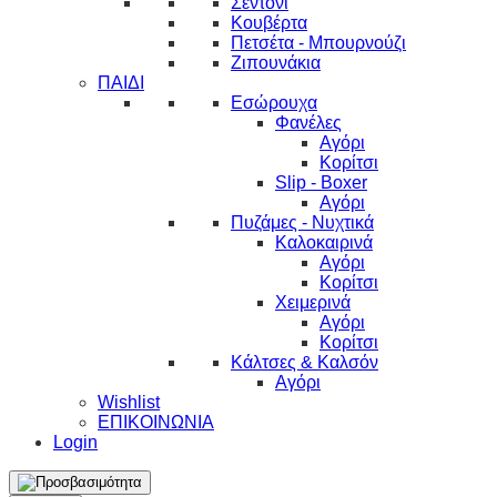
Σεντόνι
Κουβέρτα
Πετσέτα - Μπουρνούζι
Ζιπουνάκια
ΠΑΙΔΙ
Εσώρουχα
Φανέλες
Αγόρι
Κορίτσι
Slip - Boxer
Αγόρι
Πυζάμες - Νυχτικά
Καλοκαιρινά
Αγόρι
Κορίτσι
Χειμερινά
Αγόρι
Κορίτσι
Κάλτσες & Καλσόν
Αγόρι
Wishlist
ΕΠΙΚΟΙΝΩΝΙΑ
Login