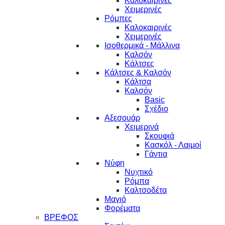
Καλοκαιρινές
Χειμερινές
Ρόμπες
Καλοκαιρινές
Χειμερινές
Ισοθερμικά - Μάλλινα
Καλσόν
Κάλτσες
Κάλτσες & Καλσόν
Κάλτσα
Καλσόν
Basic
Σχέδιο
Αξεσουάρ
Χειμερινά
Σκουφιά
Κασκόλ - Λαιμοί
Γάντια
Νύφη
Νυχτικό
Ρόμπα
Καλτσοδέτα
Μαγιό
Φορέματα
ΒΡΕΦΟΣ