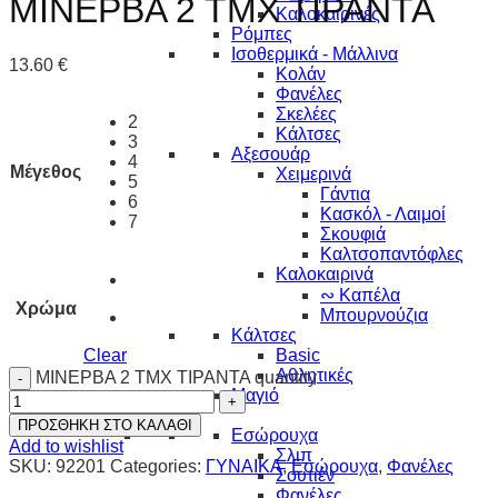
ΜΙΝΕΡΒΑ 2 ΤΜΧ ΤΙΡΑΝΤΑ
Καλοκαιρινές
Ρόμπες
Ισοθερμικά - Μάλλινα
13.60
€
Κολάν
Φανέλες
Σκελέες
2
Κάλτσες
3
Αξεσουάρ
4
Μέγεθος
Χειμερινά
5
Γάντια
6
Κασκόλ - Λαιμοί
7
Σκουφιά
Καλτσοπαντόφλες
Καλοκαιρινά
∾ Καπέλα
Χρώμα
Μπουρνούζια
Κάλτσες
Clear
Basic
Αθλητικές
ΜΙΝΕΡΒΑ 2 ΤΜΧ ΤΙΡΑΝΤΑ quantity
Μαγιό
ΓΥΝΑΙΚΑ
ΠΡΟΣΘΗΚΗ ΣΤΟ ΚΑΛΑΘΙ
Εσώρουχα
Add to wishlist
Σλιπ
SKU:
92201
Categories:
ΓΥΝΑΙΚΑ
,
Εσώρουχα
,
Φανέλες
Σουτιέν
Φανέλες