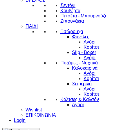
ΒΡΕΦΟΣ
Σεντόνι
Κουβέρτα
Πετσέτα - Μπουρνούζι
Ζιπουνάκια
ΠΑΙΔΙ
Εσώρουχα
Φανέλες
Αγόρι
Κορίτσι
Slip - Boxer
Αγόρι
Πυζάμες - Νυχτικά
Καλοκαιρινά
Αγόρι
Κορίτσι
Χειμερινά
Αγόρι
Κορίτσι
Κάλτσες & Καλσόν
Αγόρι
Wishlist
ΕΠΙΚΟΙΝΩΝΙΑ
Login