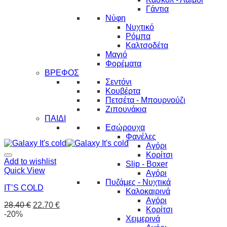
Γάντια
Νύφη
Νυχτικό
Ρόμπα
Καλτσοδέτα
Μαγιό
Φορέματα
ΒΡΕΦΟΣ
Σεντόνι
Κουβέρτα
Πετσέτα - Μπουρνούζι
Ζιπουνάκια
ΠΑΙΔΙ
Εσώρουχα
Φανέλες
Αγόρι
Κορίτσι
Add to wishlist
Slip - Boxer
Quick View
Αγόρι
Πυζάμες - Νυχτικά
IT’S COLD
Καλοκαιρινά
Αγόρι
28.40
€
22.70
€
Κορίτσι
-20%
Χειμερινά