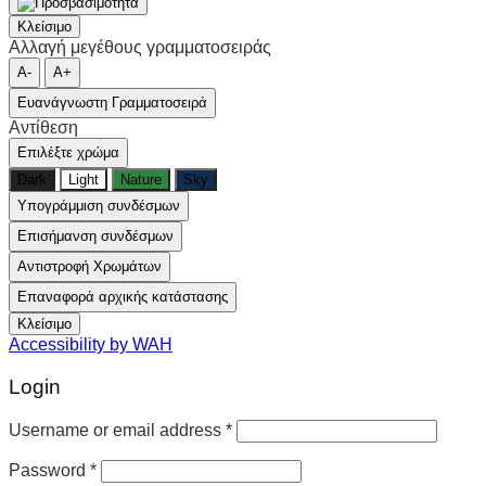
Κλείσιμο
Αλλαγή μεγέθους γραμματοσειράς
A-
A+
Ευανάγνωστη Γραμματοσειρά
Αντίθεση
Επιλέξτε χρώμα
Dark
Light
Nature
Sky
Υπογράμμιση συνδέσμων
Επισήμανση συνδέσμων
Αντιστροφή Χρωμάτων
Επαναφορά αρχικής κατάστασης
Κλείσιμο
Accessibility by WAH
Login
Username or email address
*
Password
*