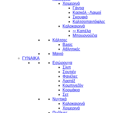
Χειμερινά
Γάντια
Κασκόλ - Λαιμοί
Σκουφιά
Καλτσοπαντόφλες
Καλοκαιρινά
∾ Καπέλα
Μπουρνούζια
Κάλτσες
Basic
Αθλητικές
Μαγιό
ΓΥΝΑΙΚΑ
Εσώρουχα
Σλιπ
Σουτιέν
Φανέλες
Λαστέξ
Κομπινεζόν
Κορμάκια
Σετ
Νυχτικά
Καλοκαιρινά
Χειμερινά
Πυζάμες