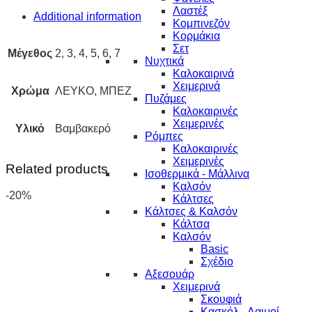
Λαστέξ
Additional information
Κομπινεζόν
Κορμάκια
Σετ
Μέγεθος
2, 3, 4, 5, 6, 7
Νυχτικά
Καλοκαιρινά
Χειμερινά
Χρώμα
ΛΕΥΚΟ, ΜΠΕΖ
Πυζάμες
Καλοκαιρινές
Χειμερινές
Υλικό
Βαμβακερό
Ρόμπες
Καλοκαιρινές
Χειμερινές
Related products
Ισοθερμικά - Μάλλινα
Καλσόν
-20%
Κάλτσες
Κάλτσες & Καλσόν
Κάλτσα
Καλσόν
Basic
Σχέδιο
Αξεσουάρ
Χειμερινά
Σκουφιά
Κασκόλ - Λαιμοί