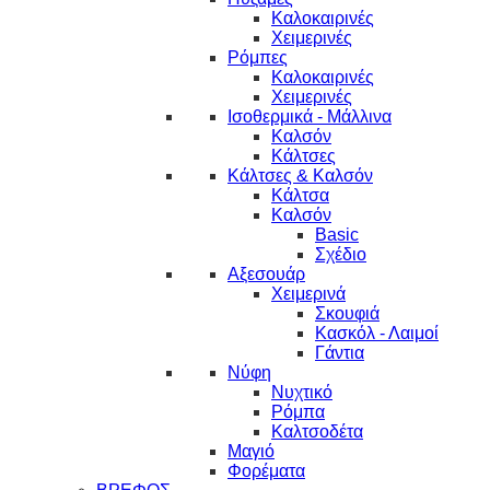
Καλοκαιρινές
Χειμερινές
Ρόμπες
Καλοκαιρινές
Χειμερινές
Ισοθερμικά - Μάλλινα
Καλσόν
Κάλτσες
Κάλτσες & Καλσόν
Κάλτσα
Καλσόν
Basic
Σχέδιο
Αξεσουάρ
Χειμερινά
Σκουφιά
Κασκόλ - Λαιμοί
Γάντια
Νύφη
Νυχτικό
Ρόμπα
Καλτσοδέτα
Μαγιό
Φορέματα