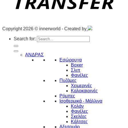
Copyright 2026 © innerworld - Created by
Search for:
ΑΝΔΡΑΣ
Εσώρουχα
Boxer
Σλιπ
Φανέλες
Πυζάμες
Χειμερινές
Καλοκαιρινές
Ρόμπες
Ισοθερμικά - Μάλλινα
Κολάν
Φανέλες
Σκελέες
Κάλτσες
Αξεσουάρ