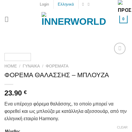
Skip
Login
Ελληνικά
to
content
0
Add to
wishlist
HOME
/
ΓΥΝΑΙΚΑ
/
ΦΟΡΈΜΑΤΑ
ΦΟΡΕΜΑ ΘΑΛΑΣΣΗΣ – ΜΠΛΟΥΖΑ
23.90
€
Ενα υπέροχο φόρεμα θαλάσσης, το οποίο μπορεί να
φορεθεί και ως μπλούζα με κατάλληλα αξεσσουάρ, από την
ελληνική εταιρία Harmony.
CLEAR
Μέγεθος