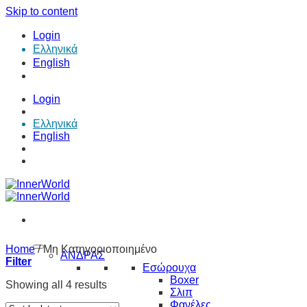
Skip to content
Login
Ελληνικά
English
Login
Ελληνικά
English
Home
/
Μη Κατηγοριοποιημένο
ΑΝΔΡΑΣ
Filter
Εσώρουχα
Boxer
Showing all 4 results
Σλιπ
Φανέλες