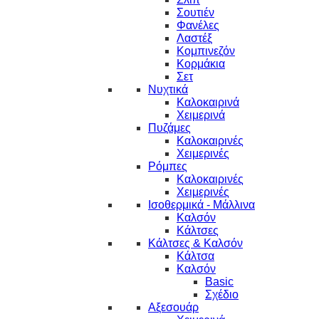
Σουτιέν
Φανέλες
Λαστέξ
Κομπινεζόν
Κορμάκια
Σετ
Νυχτικά
Καλοκαιρινά
Χειμερινά
Πυζάμες
Καλοκαιρινές
Χειμερινές
Ρόμπες
Καλοκαιρινές
Χειμερινές
Ισοθερμικά - Μάλλινα
Καλσόν
Κάλτσες
Κάλτσες & Καλσόν
Κάλτσα
Καλσόν
Basic
Σχέδιο
Αξεσουάρ