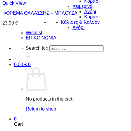
Κορίτσι
Quick View
Χειμερινά
Αγόρι
ΦΟΡΕΜΑ ΘΑΛΑΣΣΗΣ – ΜΠΛΟΥΖΑ
Κορίτσι
Κάλτσες & Καλσόν
23.90
€
Αγόρι
Wishlist
ΕΠΙΚΟΙΝΩΝΙΑ
Search for:
0.00
€
0
No products in the cart.
Return to shop
0
Cart