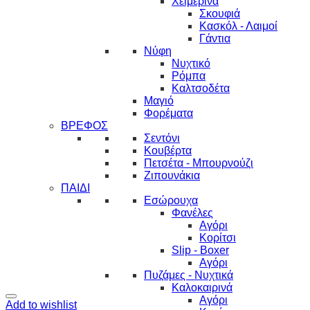
Χειμερινά
Σκουφιά
Κασκόλ - Λαιμοί
Γάντια
Νύφη
Νυχτικό
Ρόμπα
Καλτσοδέτα
Μαγιό
Φορέματα
ΒΡΕΦΟΣ
Σεντόνι
Κουβέρτα
Πετσέτα - Μπουρνούζι
Ζιπουνάκια
ΠΑΙΔΙ
Εσώρουχα
Φανέλες
Αγόρι
Κορίτσι
Slip - Boxer
Αγόρι
Πυζάμες - Νυχτικά
Καλοκαιρινά
Αγόρι
Add to wishlist