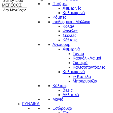
Πυζάμες
ΜΕΓΕΘΟΣ
Χειμερινές
Καλοκαιρινές
Ρόμπες
Ισοθερμικά - Μάλλινα
Κολάν
Φανέλες
Σκελέες
Κάλτσες
Αξεσουάρ
Χειμερινά
Γάντια
Κασκόλ - Λαιμοί
Σκουφιά
Καλτσοπαντόφλες
Καλοκαιρινά
∾ Καπέλα
Μπουρνούζια
Κάλτσες
Basic
Αθλητικές
Μαγιό
ΓΥΝΑΙΚΑ
Εσώρουχα
Σλιπ