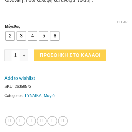
κανονική πίσω κάλυψη και ανοιχτή πλάτη .
CLEAR
Μέγεθος
2
3
4
5
6
TOFFEE LEO ΟΛΟΣΩΜΟ ΜΑΓΙΟ quantity
ΠΡΟΣΘΗΚΗ ΣΤΟ ΚΑΛΑΘΙ
Add to wishlist
SKU:
26358572
Categories:
ΓΥΝΑΙΚΑ
,
Μαγιό