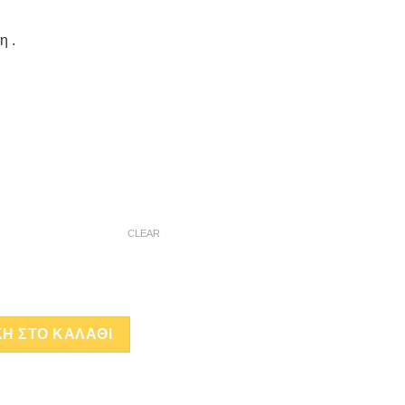
η .
CLEAR
INI TOP CUP D quantity
Η ΣΤΟ ΚΑΛΑΘΙ