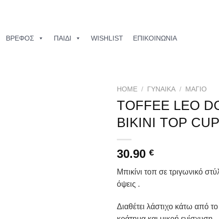
ΒΡΕΦΟΣ
ΠΑΙΔΙ
WISHLIST
ΕΠΙΚΟΙΝΩΝΙΑ
HOME
/
ΓΥΝΑΙΚΑ
/
ΜΑΓΙΌ
TOFFEE LEO D
Add to
BIKINI TOP CUP
wishlist
30.90
€
Μπικίνι τοπ σε τριγωνικό στύ
όψεις .
Διαθέτει λάστιχο κάτω από το
κράτημα και μικρή ενίσχυση .