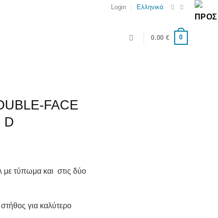
Login
Ελληνικά
0
0.00
€
OUBLE-FACE
 D
λ με τύπωμα και στις δύο
 στήθος για καλύτερο