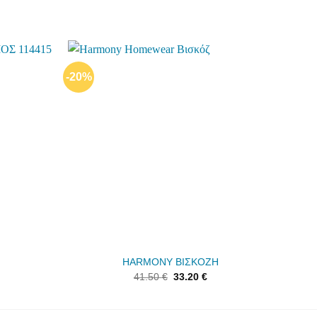
-20%
Add to
Add to
wishlist
wishlist
HARMONY ΒΙΣΚΟΖΗ
41.50
€
33.20
€