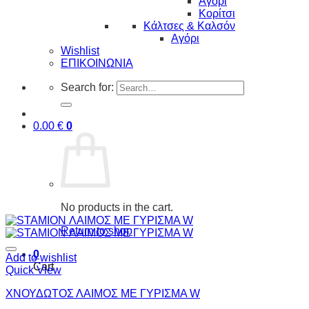
Αγόρι
Κορίτσι
Κάλτσες & Καλσόν
Αγόρι
Wishlist
ΕΠΙΚΟΙΝΩΝΙΑ
Search for:
0.00
€
0
No products in the cart.
Return to shop
0
Add to wishlist
Cart
Quick View
ΧΝΟΥΔΩΤΟΣ ΛΑΙΜΟΣ ΜΕ ΓΥΡΙΣΜΑ W