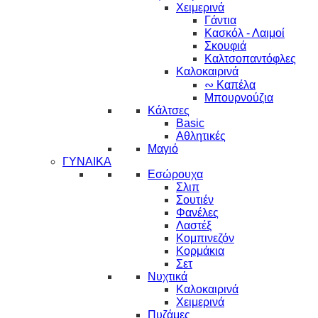
Χειμερινά
Γάντια
Κασκόλ - Λαιμοί
Σκουφιά
Καλτσοπαντόφλες
Καλοκαιρινά
∾ Καπέλα
Μπουρνούζια
Κάλτσες
Basic
Αθλητικές
Μαγιό
ΓΥΝΑΙΚΑ
Εσώρουχα
Σλιπ
Σουτιέν
Φανέλες
Λαστέξ
Κομπινεζόν
Κορμάκια
Σετ
Νυχτικά
Καλοκαιρινά
Χειμερινά
Πυζάμες