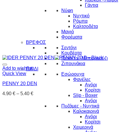
Γάντια
Νύφη
Νυχτικό
Ρόμπα
Καλτσοδέτα
Μαγιό
Φορέματα
ΒΡΕΦΟΣ
Σεντόνι
Κουβέρτα
Πετσέτα - Μπουρνούζι
Ζιπουνάκια
Add to wishlist
ΠΑΙΔΙ
Quick View
Εσώρουχα
Φανέλες
PENNY 20 DEN
Αγόρι
Κορίτσι
4.90
€
–
5.40
€
Slip - Boxer
Αγόρι
Πυζάμες - Νυχτικά
Καλοκαιρινά
Αγόρι
Κορίτσι
Χειμερινά