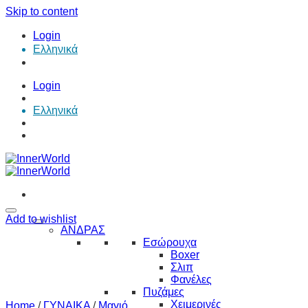
Skip to content
Login
Ελληνικά
Login
Ελληνικά
Add to wishlist
ΑΝΔΡΑΣ
Εσώρουχα
Boxer
Σλιπ
Φανέλες
Πυζάμες
Χειμερινές
Home
/
ΓΥΝΑΙΚΑ
/
Μαγιό