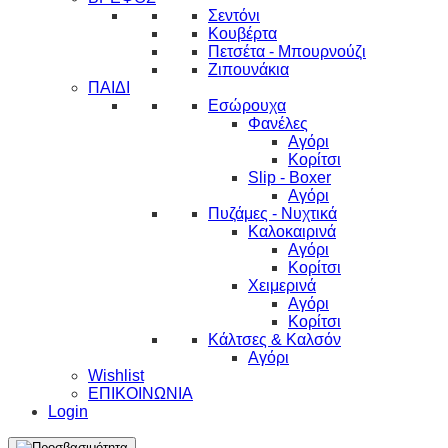
Σεντόνι
Κουβέρτα
Πετσέτα - Μπουρνούζι
Ζιπουνάκια
ΠΑΙΔΙ
Εσώρουχα
Φανέλες
Αγόρι
Κορίτσι
Slip - Boxer
Αγόρι
Πυζάμες - Νυχτικά
Καλοκαιρινά
Αγόρι
Κορίτσι
Χειμερινά
Αγόρι
Κορίτσι
Κάλτσες & Καλσόν
Αγόρι
Wishlist
ΕΠΙΚΟΙΝΩΝΙΑ
Login