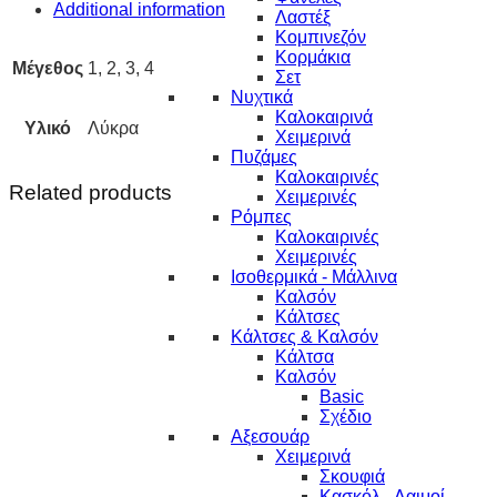
Additional information
Λαστέξ
Κομπινεζόν
Κορμάκια
Μέγεθος
1, 2, 3, 4
Σετ
Νυχτικά
Καλοκαιρινά
Υλικό
Λύκρα
Χειμερινά
Πυζάμες
Καλοκαιρινές
Related products
Χειμερινές
Ρόμπες
Καλοκαιρινές
Χειμερινές
Ισοθερμικά - Μάλλινα
Καλσόν
Κάλτσες
Κάλτσες & Καλσόν
Κάλτσα
Καλσόν
Basic
Σχέδιο
Αξεσουάρ
Χειμερινά
Σκουφιά
Κασκόλ - Λαιμοί