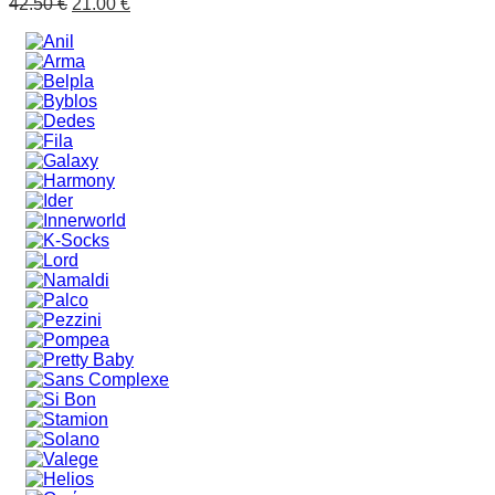
42.50
€
21.00
€