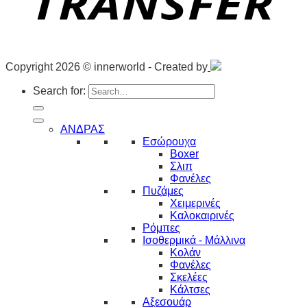
Copyright 2026 © innerworld - Created by
Search for:
ΑΝΔΡΑΣ
Εσώρουχα
Boxer
Σλιπ
Φανέλες
Πυζάμες
Χειμερινές
Καλοκαιρινές
Ρόμπες
Ισοθερμικά - Μάλλινα
Κολάν
Φανέλες
Σκελέες
Κάλτσες
Αξεσουάρ