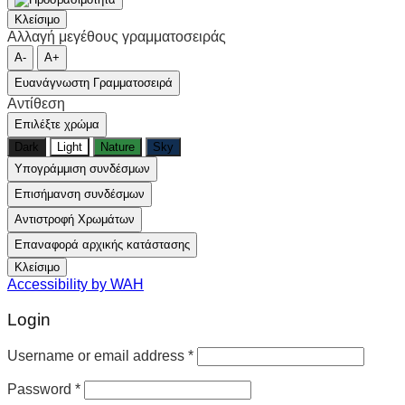
Κλείσιμο
Αλλαγή μεγέθους γραμματοσειράς
A-
A+
Ευανάγνωστη Γραμματοσειρά
Αντίθεση
Επιλέξτε χρώμα
Dark
Light
Nature
Sky
Υπογράμμιση συνδέσμων
Επισήμανση συνδέσμων
Αντιστροφή Χρωμάτων
Επαναφορά αρχικής κατάστασης
Κλείσιμο
Accessibility by WAH
Login
Username or email address
*
Password
*