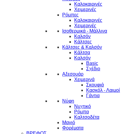
Καλοκαιρινές
Χειμερινές
Ρόμπες
Καλοκαιρινές
Χειμερινές
Ισοθερμικά - Μάλλινα
Καλσόν
Κάλτσες
Κάλτσες & Καλσόν
Κάλτσα
Καλσόν
Basic
Σχέδιο
Αξεσουάρ
Χειμερινά
Σκουφιά
Κασκόλ - Λαιμοί
Γάντια
Νύφη
Νυχτικό
Ρόμπα
Καλτσοδέτα
Μαγιό
Φορέματα
ΒΡΕΦΟΣ