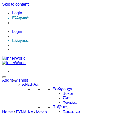
Skip to content
Login
Ελληνικά
Login
Ελληνικά
Add to wishlist
ΑΝΔΡΑΣ
Εσώρουχα
Boxer
Σλιπ
Φανέλες
Πυζάμες
Χειμερινές
Home
/
ΓΥΝΑΙΚΑ
/
Μαγιό