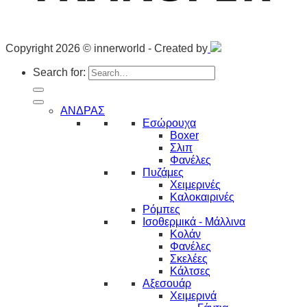
Copyright 2026 © innerworld - Created by
Search for:
ΑΝΔΡΑΣ
Εσώρουχα
Boxer
Σλιπ
Φανέλες
Πυζάμες
Χειμερινές
Καλοκαιρινές
Ρόμπες
Ισοθερμικά - Μάλλινα
Κολάν
Φανέλες
Σκελέες
Κάλτσες
Αξεσουάρ
Χειμερινά