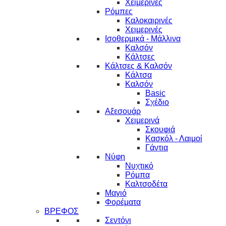
Χειμερινές
Ρόμπες
Καλοκαιρινές
Χειμερινές
Ισοθερμικά - Μάλλινα
Καλσόν
Κάλτσες
Κάλτσες & Καλσόν
Κάλτσα
Καλσόν
Basic
Σχέδιο
Αξεσουάρ
Χειμερινά
Σκουφιά
Κασκόλ - Λαιμοί
Γάντια
Νύφη
Νυχτικό
Ρόμπα
Καλτσοδέτα
Μαγιό
Φορέματα
ΒΡΕΦΟΣ
Σεντόνι