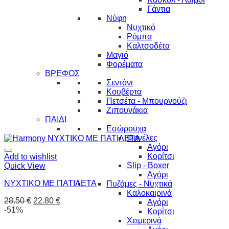
Γάντια
Νύφη
Νυχτικό
Ρόμπα
Καλτσοδέτα
Μαγιό
Φορέματα
ΒΡΕΦΟΣ
Σεντόνι
Κουβέρτα
Πετσέτα - Μπουρνούζι
Ζιπουνάκια
ΠΑΙΔΙ
Εσώρουχα
Φανέλες
Αγόρι
Κορίτσι
Add to wishlist
Slip - Boxer
Quick View
Αγόρι
ΝΥΧΤΙΚΟ ΜΕ ΠΑΤΙΛΕΤΑ
Πυζάμες - Νυχτικά
Καλοκαιρινά
28.50
€
22.80
€
Αγόρι
-51%
Κορίτσι
Χειμερινά