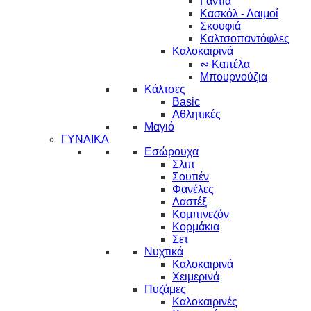
Γάντια
Κασκόλ - Λαιμοί
Σκουφιά
Καλτσοπαντόφλες
Καλοκαιρινά
∾ Καπέλα
Μπουρνούζια
Κάλτσες
Basic
Αθλητικές
Μαγιό
ΓΥΝΑΙΚΑ
Εσώρουχα
Σλιπ
Σουτιέν
Φανέλες
Λαστέξ
Κομπινεζόν
Κορμάκια
Σετ
Νυχτικά
Καλοκαιρινά
Χειμερινά
Πυζάμες
Καλοκαιρινές