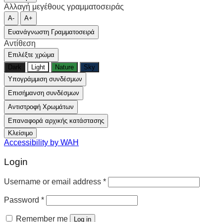
Αλλαγή μεγέθους γραμματοσειράς
A-
A+
Ευανάγνωστη Γραμματοσειρά
Αντίθεση
Επιλέξτε χρώμα
Dark
Light
Nature
Sky
Υπογράμμιση συνδέσμων
Επισήμανση συνδέσμων
Αντιστροφή Χρωμάτων
Επαναφορά αρχικής κατάστασης
Κλείσιμο
Accessibility by WAH
Login
Username or email address
*
Password
*
Remember me
Log in