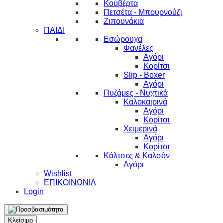
Κουβέρτα
Πετσέτα - Μπουρνούζι
Ζιπουνάκια
ΠΑΙΔΙ
Εσώρουχα
Φανέλες
Αγόρι
Κορίτσι
Slip - Boxer
Αγόρι
Πυζάμες - Νυχτικά
Καλοκαιρινά
Αγόρι
Κορίτσι
Χειμερινά
Αγόρι
Κορίτσι
Κάλτσες & Καλσόν
Αγόρι
Wishlist
ΕΠΙΚΟΙΝΩΝΙΑ
Login
Κλείσιμο