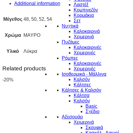
Additional information
Λαστέξ
Κομπινεζόν
Κορμάκια
Μέγεθος
48, 50, 52, 54
Σετ
Νυχτικά
Καλοκαιρινά
Χρώμα
ΜΑΥΡΟ
Χειμερινά
Πυζάμες
Καλοκαιρινές
Υλικό
Λύκρα
Χειμερινές
Ρόμπες
Καλοκαιρινές
Related products
Χειμερινές
Ισοθερμικά - Μάλλινα
Καλσόν
-20%
Κάλτσες
Κάλτσες & Καλσόν
Κάλτσα
Καλσόν
Basic
Σχέδιο
Αξεσουάρ
Χειμερινά
Σκουφιά
Κασκόλ - Λαιμοί