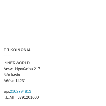
ΕΠΙΚΟΙΝΩΝΙΑ
INNERWORLD
Λεωφ. Ηρακλείου 217
Νέα Ιωνία
Αθήνα 14231
τηλ:
2102794813
Γ.Ε.ΜΗ: 3791201000