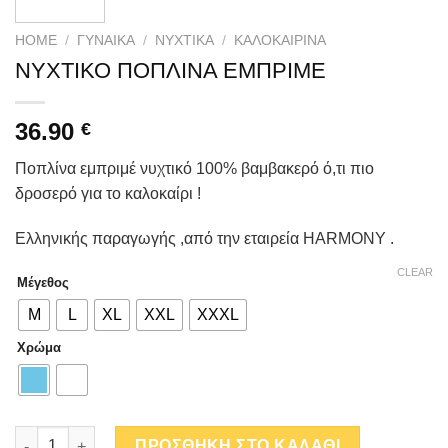
HOME
/
ΓΥΝΑΙΚΑ
/
ΝΥΧΤΙΚΆ
/
ΚΑΛΟΚΑΙΡΙΝΆ
ΝΥΧΤΙΚΟ ΠΟΠΛΙΝΑ ΕΜΠΡΙΜΕ
36.90
€
Ποπλίνα εμπριμέ νυχτικό 100% βαμβακερό ό,τι πιο
δροσερό για το καλοκαίρι !
Ελληνικής παραγωγής ,από την εταιρεία HARMONY .
CLEAR
Μέγεθος
M
L
XL
XXL
XXXL
Χρώμα
ΝΥΧΤΙΚΟ ΠΟΠΛΙΝΑ ΕΜΠΡΙΜΕ quantity
ΠΡΟΣΘΗΚΗ ΣΤΟ ΚΑΛΑΘΙ