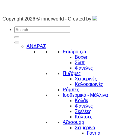
Copyright 2026 © innerworld - Created by
Search
for:
ΑΝΔΡΑΣ
Εσώρουχα
Boxer
Σλιπ
Φανέλες
Πυζάμες
Χειμερινές
Καλοκαιρινές
Ρόμπες
Ισοθερμικά - Μάλλινα
Κολάν
Φανέλες
Σκελέες
Κάλτσες
Αξεσουάρ
Χειμερινά
Γάντια