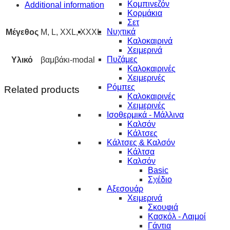
Κομπινεζόν
Additional information
Κορμάκια
Σετ
Νυχτικά
Μέγεθος
M, L, XXL, XXXL
Καλοκαιρινά
Χειμερινά
Πυζάμες
Υλικό
βαμβάκι-modal
Καλοκαιρινές
Χειμερινές
Ρόμπες
Related products
Καλοκαιρινές
Χειμερινές
Ισοθερμικά - Μάλλινα
Καλσόν
Κάλτσες
Κάλτσες & Καλσόν
Κάλτσα
Καλσόν
Basic
Σχέδιο
Αξεσουάρ
Χειμερινά
Σκουφιά
Κασκόλ - Λαιμοί
Γάντια