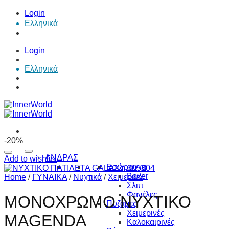
Skip
Login
to
Ελληνικά
content
Login
Ελληνικά
-20%
ΑΝΔΡΑΣ
Add to wishlist
Εσώρουχα
Boxer
Home
/
ΓΥΝΑΙΚΑ
/
Νυχτικά
/
Χειμερινά
Σλιπ
Φανέλες
ΜΟΝΟΧΡΩΜΟ ΝΥΧΤΙΚΟ
Πυζάμες
Χειμερινές
MAGENDA
Καλοκαιρινές