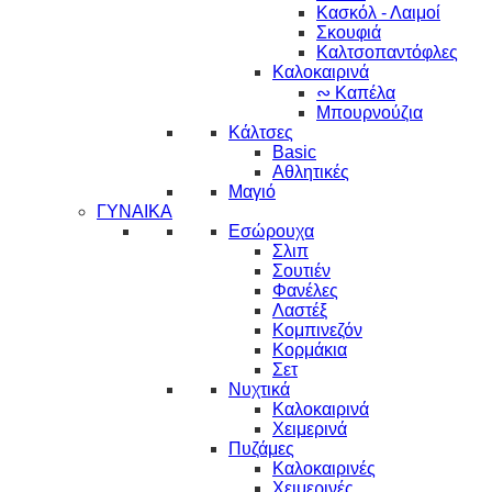
Κασκόλ - Λαιμοί
Σκουφιά
Καλτσοπαντόφλες
Καλοκαιρινά
∾ Καπέλα
Μπουρνούζια
Κάλτσες
Basic
Αθλητικές
Μαγιό
ΓΥΝΑΙΚΑ
Εσώρουχα
Σλιπ
Σουτιέν
Φανέλες
Λαστέξ
Κομπινεζόν
Κορμάκια
Σετ
Νυχτικά
Καλοκαιρινά
Χειμερινά
Πυζάμες
Καλοκαιρινές
Χειμερινές