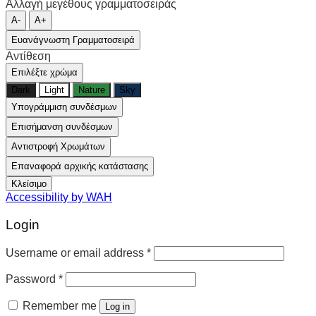
Αλλαγή μεγέθους γραμματοσειράς
A-
A+
Ευανάγνωστη Γραμματοσειρά
Αντίθεση
Επιλέξτε χρώμα
Dark
Light
Nature
Sky
Υπογράμμιση συνδέσμων
Επισήμανση συνδέσμων
Αντιστροφή Χρωμάτων
Επαναφορά αρχικής κατάστασης
Κλείσιμο
Accessibility by WAH
Login
Username or email address
*
Password
*
Remember me
Log in