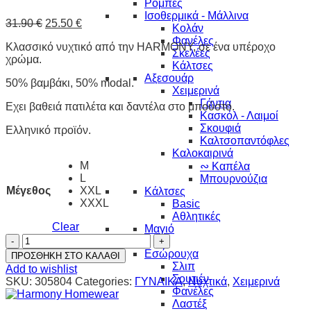
Ρόμπες
Ισοθερμικά - Μάλλινα
31.90
€
25.50
€
Κολάν
Φανέλες
Κλασσικό νυχτικό από την HARMONY, σε ένα υπέροχο
Σκελέες
χρώμα.
Κάλτσες
Αξεσουάρ
50% βαμβάκι, 50% modal.
Χειμερινά
Γάντια
Εχει βαθειά πατιλέτα και δαντέλα στο μπούστο.
Κασκόλ - Λαιμοί
Σκουφιά
Ελληνικό προϊόν.
Καλτσοπαντόφλες
Καλοκαιρινά
M
∾ Καπέλα
L
Μπουρνούζια
Μέγεθος
XXL
Κάλτσες
XXXL
Basic
Αθλητικές
Clear
Μαγιό
ΜΟΝΟΧΡΩΜΟ
ΓΥΝΑΙΚΑ
ΝΥΧΤΙΚΟ
Εσώρουχα
ΠΡΟΣΘΗΚΗ ΣΤΟ ΚΑΛΑΘΙ
MAGENDA
Σλιπ
Add to wishlist
quantity
Σουτιέν
SKU:
305804
Categories:
ΓΥΝΑΙΚΑ
,
Νυχτικά
,
Χειμερινά
Φανέλες
Λαστέξ