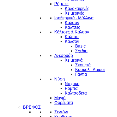
Ρόμπες
Καλοκαιρινές
Χειμερινές
Ισοθερμικά - Μάλλινα
Καλσόν
Κάλτσες
Κάλτσες & Καλσόν
Κάλτσα
Καλσόν
Basic
Σχέδιο
Αξεσουάρ
Χειμερινά
Σκουφιά
Κασκόλ - Λαιμοί
Γάντια
Νύφη
Νυχτικό
Ρόμπα
Καλτσοδέτα
Μαγιό
Φορέματα
ΒΡΕΦΟΣ
Σεντόνι
Κουβέρτα