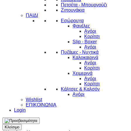
Πετσέτα - Μπουρνούζι
Ζιπουνάκια
ΠΑΙΔΙ
Εσώρουχα
Φανέλες
Αγόρι
Κορίτσι
Slip - Boxer
Αγόρι
Πυζάμες - Νυχτικά
Καλοκαιρινά
Αγόρι
Κορίτσι
Χειμερινά
Αγόρι
Κορίτσι
Κάλτσες & Καλσόν
Αγόρι
Wishlist
ΕΠΙΚΟΙΝΩΝΙΑ
Login
Κλείσιμο