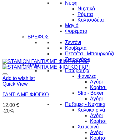
Νύφη
Νυχτικό
Ρόμπα
Καλτσοδέτα
Μαγιό
Φορέματα
ΒΡΕΦΟΣ
Σεντόνι
Κουβέρτα
Πετσέτα - Μπουρνούζι
Ζιπουνάκια
ΠΑΙΔΙ
Εσώρουχα
Φανέλες
Add to wishlist
Αγόρι
Quick View
Κορίτσι
Slip - Boxer
ΓΑΝΤΙΑ ΜΕ ΦΙΟΓΚΟ
Αγόρι
Πυζάμες - Νυχτικά
12.00
€
Καλοκαιρινά
-20%
Αγόρι
Κορίτσι
Χειμερινά
Αγόρι
Κορίτσι