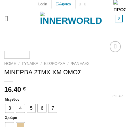
Skip
Login
Ελληνικά
to
content
0
Add to
wishlist
HOME
/
ΓΥΝΑΙΚΑ
/
ΕΣΏΡΟΥΧΑ
/
ΦΑΝΈΛΕΣ
ΜΙΝΕΡΒΑ 2ΤΜΧ ΧΜ ΩΜΟΣ
16.40
€
CLEAR
Μέγεθος
3
4
5
6
7
Χρώμα