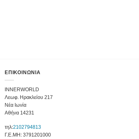
ΕΠΙΚΟΙΝΩΝΙΑ
INNERWORLD
Λεωφ. Ηρακλείου 217
Νέα Ιωνία
Αθήνα 14231
τηλ:
2102794813
Γ.Ε.ΜΗ: 3791201000