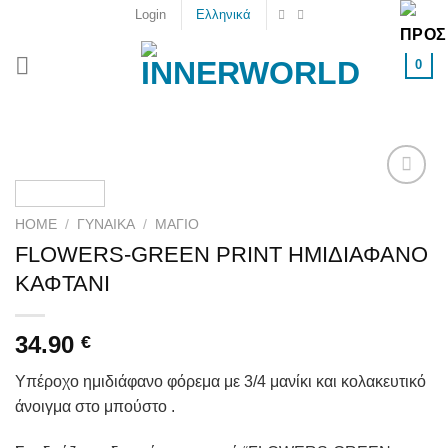
Skip
Login
Ελληνικά
to
content
0
Add to
wishlist
HOME
/
ΓΥΝΑΙΚΑ
/
ΜΑΓΙΌ
FLOWERS-GREEN PRINT ΗΜΙΔΙΑΦΑΝΟ
ΚΑΦΤΑΝΙ
34.90
€
Υπέροχο ημιδιάφανο φόρεμα με 3/4 μανίκι και κολακευτικό
άνοιγμα στο μπούστο .