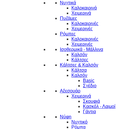
Νυχτικά
Καλοκαιρινά
Χειμερινά
Πυζάμες
Καλοκαιρινές
Χειμερινές
Ρόμπες
Καλοκαιρινές
Χειμερινές
Ισοθερμικά - Μάλλινα
Καλσόν
Κάλτσες
Κάλτσες & Καλσόν
Κάλτσα
Καλσόν
Basic
Σχέδιο
Αξεσουάρ
Χειμερινά
Σκουφιά
Κασκόλ - Λαιμοί
Γάντια
Νύφη
Νυχτικό
Ρόμπα