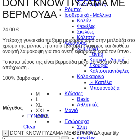
DONT KNOW ΠΥΖΑΜΑ ΜΕ
Καλοκαιρινές
Ρόμπες
ΒΕΡΜΟΥΔΑ
Ισοθερμικά - Μάλλινα
Κολάν
Φανέλες
24.00
€
Σκελέες
Κάλτσες
Υπέροχη γυναικεία πυζάμα με φαρδύ ώμο στην μπλούζα στο
Αξεσουάρ
χρώμα της μέντας , η οποία εβαζάρει ελαφρώς και διαθέτει
Χειμερινά
ανοιχτή λαιμόκοψη για πιο άνετη εφαρμογή κατά τον ύπνο .
Γάντια
Κασκόλ - Λαιμοί
Το κάτω μέρος της είναι βερμούδα μέχρι το γόνατο σε χακί
Σκουφιά
απόχρωση .
Καλτσοπαντόφλες
Καλοκαιρινά
100% βαμβακερή .
∾ Καπέλα
Μπουρνούζια
Κάλτσες
M
Basic
L
Αθλητικές
XL
Μέγεθος
Μαγιό
XXL
ΓΥΝΑΙΚΑ
XXXL
Εσώρουχα
Clear
Σλιπ
Σουτιέν
DONT KNOW ΠΥΖΑΜΑ ΜΕ ΒΕΡΜΟΥΔΑ quantity
Φανέλες