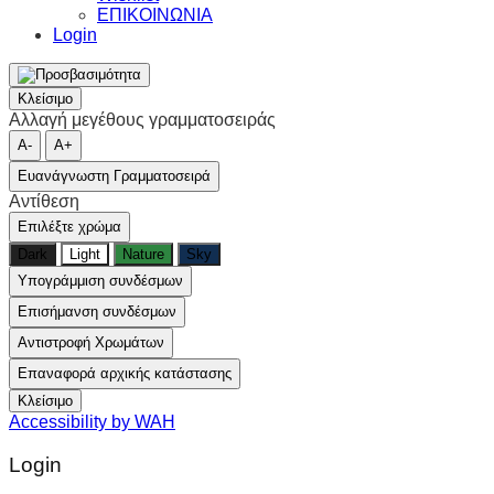
ΕΠΙΚΟΙΝΩΝΙΑ
Login
Κλείσιμο
Αλλαγή μεγέθους γραμματοσειράς
A-
A+
Ευανάγνωστη Γραμματοσειρά
Αντίθεση
Επιλέξτε χρώμα
Dark
Light
Nature
Sky
Υπογράμμιση συνδέσμων
Επισήμανση συνδέσμων
Αντιστροφή Χρωμάτων
Επαναφορά αρχικής κατάστασης
Κλείσιμο
Accessibility by WAH
Login