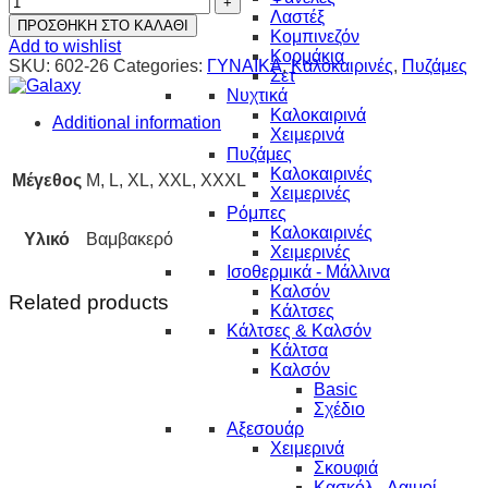
Λαστέξ
ΠΡΟΣΘΗΚΗ ΣΤΟ ΚΑΛΑΘΙ
Κομπινεζόν
Add to wishlist
Κορμάκια
SKU:
602-26
Categories:
ΓΥΝΑΙΚΑ
,
Καλοκαιρινές
,
Πυζάμες
Σετ
Νυχτικά
Καλοκαιρινά
Additional information
Χειμερινά
Πυζάμες
Καλοκαιρινές
Μέγεθος
M, L, XL, XXL, XXXL
Χειμερινές
Ρόμπες
Καλοκαιρινές
Υλικό
Βαμβακερό
Χειμερινές
Ισοθερμικά - Μάλλινα
Καλσόν
Related products
Κάλτσες
Κάλτσες & Καλσόν
Κάλτσα
Καλσόν
Basic
Σχέδιο
Αξεσουάρ
Χειμερινά
Σκουφιά
Κασκόλ - Λαιμοί