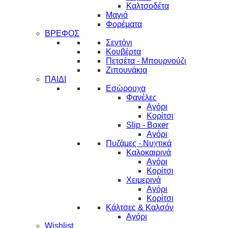
Καλτσοδέτα
Μαγιό
Φορέματα
ΒΡΕΦΟΣ
Σεντόνι
Κουβέρτα
Πετσέτα - Μπουρνούζι
Ζιπουνάκια
ΠΑΙΔΙ
Εσώρουχα
Φανέλες
Αγόρι
Κορίτσι
Slip - Boxer
Αγόρι
Πυζάμες - Νυχτικά
Καλοκαιρινά
Αγόρι
Κορίτσι
Χειμερινά
Αγόρι
Κορίτσι
Κάλτσες & Καλσόν
Αγόρι
Wishlist