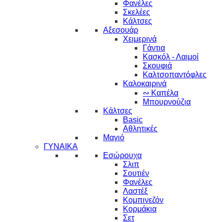
Φανέλες
Σκελέες
Κάλτσες
Αξεσουάρ
Χειμερινά
Γάντια
Κασκόλ - Λαιμοί
Σκουφιά
Καλτσοπαντόφλες
Καλοκαιρινά
∾ Καπέλα
Μπουρνούζια
Κάλτσες
Basic
Αθλητικές
Μαγιό
ΓΥΝΑΙΚΑ
Εσώρουχα
Σλιπ
Σουτιέν
Φανέλες
Λαστέξ
Κομπινεζόν
Κορμάκια
Σετ