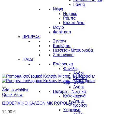
Γάντια
Νύφη
Νυχτικό
Ρόμπα
Καλτσοδέτα
Μαγιό
Φορέματα
ΒΡΕΦΟΣ
Σεντόνι
Κουβέρτα
Πετσέτα - Μπουρνούζι
Ζιπουνάκια
ΠΑΙΔΙ
Εσώρουχα
Φανέλες
Αγόρι
Κορίτσι
Slip - Boxer
Αγόρι
Add to wishlist
Πυζάμες - Νυχτικά
Quick View
Καλοκαιρινά
Αγόρι
ΙΣΟΘΕΡΜΙΚΟ ΚΑΛΣΟΝ MICROPOLAR
Κορίτσι
Χειμερινά
12.00
€