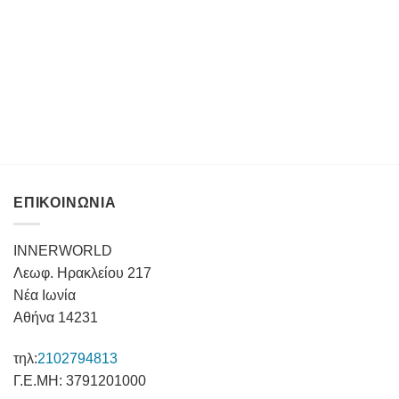
ΕΠΙΚΟΙΝΩΝΙΑ
INNERWORLD
Λεωφ. Ηρακλείου 217
Νέα Ιωνία
Αθήνα 14231
τηλ:
2102794813
Γ.Ε.ΜΗ: 3791201000