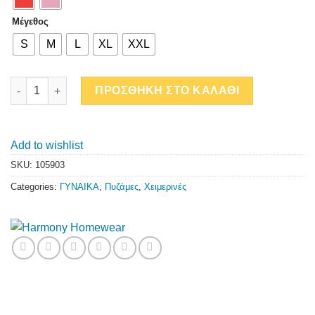
Μέγεθος
S
M
L
XL
XXL
CROISE' ΜΟΝΟΧΡΩΜΗ ΓΥΝΑΙΚΕΙΑ ΠΥΖΑΜΑ ΜΕ ΔΑΝΤΕΛΑ quant
ΠΡΟΣΘΗΚΗ ΣΤΟ ΚΑΛΑΘΙ
Add to wishlist
SKU:
105903
Categories:
ΓΥΝΑΙΚΑ
,
Πυζάμες
,
Χειμερινές