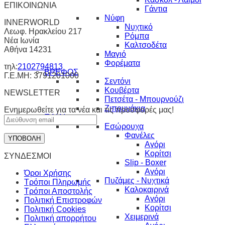
ΕΠΙΚΟΙΝΩΝΙΑ
Γάντια
Νύφη
INNERWORLD
Νυχτικό
Λεωφ. Ηρακλείου 217
Ρόμπα
Νέα Ιωνία
Καλτσοδέτα
Αθήνα 14231
Μαγιό
Φορέματα
τηλ:
2102794813
ΒΡΕΦΟΣ
Γ.Ε.ΜΗ: 3791201000
Σεντόνι
Κουβέρτα
NEWSLETTER
Πετσέτα - Μπουρνούζι
Ζιπουνάκια
Ενημερωθείτε για τα νέα και τις προσφορές μας!
ΠΑΙΔΙ
Εσώρουχα
Φανέλες
Αγόρι
Κορίτσι
ΣΥΝΔΕΣΜΟΙ
Slip - Boxer
Αγόρι
Όροι Χρήσης
Πυζάμες - Νυχτικά
Τρόποι Πληρωμής
Καλοκαιρινά
Τρόποι Αποστολής
Αγόρι
Πολιτική Επιστροφών
Κορίτσι
Πολιτική Cookies
Χειμερινά
Πολιτική απορρήτου