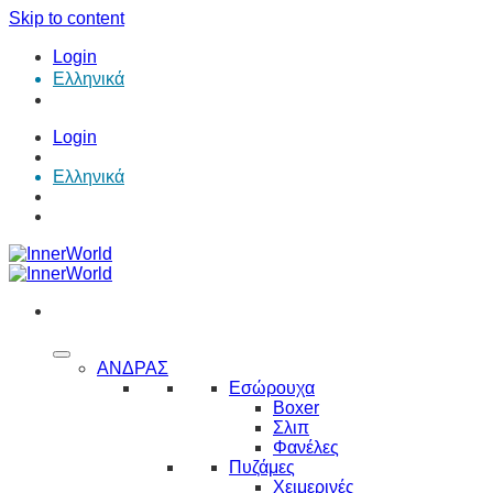
Skip to content
Login
Ελληνικά
Login
Ελληνικά
ΑΝΔΡΑΣ
Εσώρουχα
Boxer
Σλιπ
Φανέλες
Πυζάμες
Χειμερινές