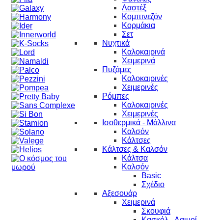
Λαστέξ
Κομπινεζόν
Κορμάκια
Σετ
Νυχτικά
Καλοκαιρινά
Χειμερινά
Πυζάμες
Καλοκαιρινές
Χειμερινές
Ρόμπες
Καλοκαιρινές
Χειμερινές
Ισοθερμικά - Μάλλινα
Καλσόν
Κάλτσες
Κάλτσες & Καλσόν
Κάλτσα
Καλσόν
Basic
Σχέδιο
Αξεσουάρ
Χειμερινά
Σκουφιά
Κασκόλ - Λαιμοί