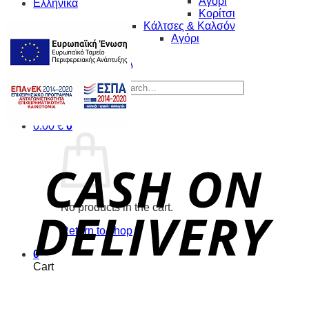
Αγόρι
Ελληνικά
Κορίτσι
Κάλτσες & Καλσόν
Αγόρι
Wishlist
ΕΠΙΚΟΙΝΩΝΙΑ
Search for:
0.00
€
0
No products in the cart.
Return to shop
0
Cart