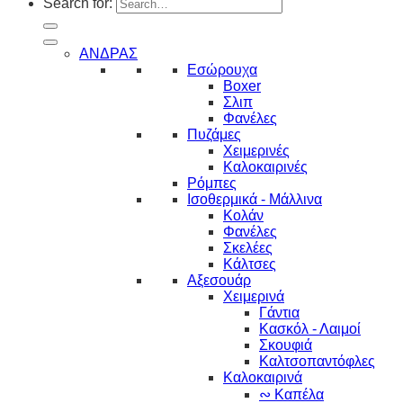
Search for:
ΑΝΔΡΑΣ
Εσώρουχα
Boxer
Σλιπ
Φανέλες
Πυζάμες
Χειμερινές
Καλοκαιρινές
Ρόμπες
Ισοθερμικά - Μάλλινα
Κολάν
Φανέλες
Σκελέες
Κάλτσες
Αξεσουάρ
Χειμερινά
Γάντια
Κασκόλ - Λαιμοί
Σκουφιά
Καλτσοπαντόφλες
Καλοκαιρινά
∾ Καπέλα