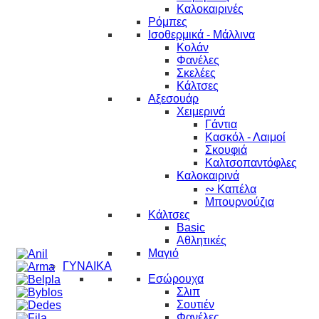
Καλοκαιρινές
Ρόμπες
Ισοθερμικά - Μάλλινα
Κολάν
Φανέλες
Σκελέες
Κάλτσες
Αξεσουάρ
Χειμερινά
Γάντια
Κασκόλ - Λαιμοί
Σκουφιά
Καλτσοπαντόφλες
Καλοκαιρινά
∾ Καπέλα
Μπουρνούζια
Κάλτσες
Basic
Αθλητικές
Μαγιό
ΓΥΝΑΙΚΑ
Εσώρουχα
Σλιπ
Σουτιέν
Φανέλες