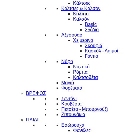
Κάλτσες
Κάλτσες & Καλσόν
Κάλτσα
Καλσόν
Basic
Σχέδιο
Αξεσουάρ
Χειμερινά
Σκουφιά
Κασκόλ - Λαιμοί
Γάντια
Νύφη
Νυχτικό
Ρόμπα
Καλτσοδέτα
Μαγιό
Φορέματα
ΒΡΕΦΟΣ
Σεντόνι
Κουβέρτα
Πετσέτα - Μπουρνούζι
Ζιπουνάκια
ΠΑΙΔΙ
Εσώρουχα
Φανέλες