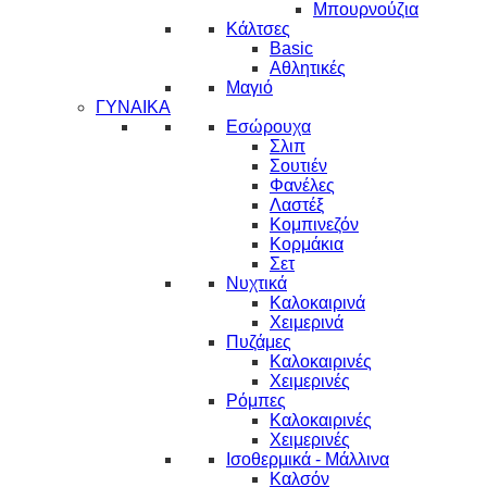
Μπουρνούζια
Κάλτσες
Basic
Αθλητικές
Μαγιό
ΓΥΝΑΙΚΑ
Εσώρουχα
Σλιπ
Σουτιέν
Φανέλες
Λαστέξ
Κομπινεζόν
Κορμάκια
Σετ
Νυχτικά
Καλοκαιρινά
Χειμερινά
Πυζάμες
Καλοκαιρινές
Χειμερινές
Ρόμπες
Καλοκαιρινές
Χειμερινές
Ισοθερμικά - Μάλλινα
Καλσόν