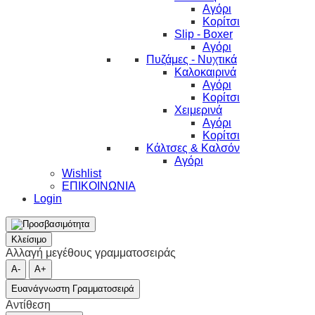
Αγόρι
Κορίτσι
Slip - Boxer
Αγόρι
Πυζάμες - Νυχτικά
Καλοκαιρινά
Αγόρι
Κορίτσι
Χειμερινά
Αγόρι
Κορίτσι
Κάλτσες & Καλσόν
Αγόρι
Wishlist
ΕΠΙΚΟΙΝΩΝΙΑ
Login
Κλείσιμο
Αλλαγή μεγέθους γραμματοσειράς
A-
A+
Ευανάγνωστη Γραμματοσειρά
Αντίθεση