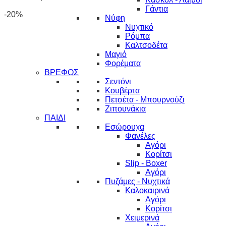
Γάντια
-20%
Νύφη
Νυχτικό
Ρόμπα
Καλτσοδέτα
Μαγιό
Φορέματα
ΒΡΕΦΟΣ
Σεντόνι
Κουβέρτα
Πετσέτα - Μπουρνούζι
Ζιπουνάκια
ΠΑΙΔΙ
Εσώρουχα
Φανέλες
Αγόρι
Κορίτσι
Slip - Boxer
Αγόρι
Πυζάμες - Νυχτικά
Καλοκαιρινά
Αγόρι
Κορίτσι
Χειμερινά