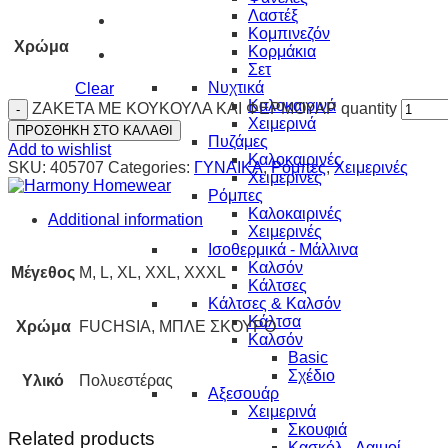
Λαστέξ
Κομπινεζόν
Χρώμα
Κορμάκια
Σετ
Νυχτικά
Clear
Καλοκαιρινά
ΖΑΚΕΤΑ ΜΕ ΚΟΥΚΟΥΛΑ ΚΑΙ ΦΕΡΜΟΥΑΡ quantity
Χειμερινά
ΠΡΟΣΘΗΚΗ ΣΤΟ ΚΑΛΑΘΙ
Πυζάμες
Add to wishlist
Καλοκαιρινές
SKU:
405707
Categories:
ΓΥΝΑΙΚΑ
,
Ρόμπες
,
Χειμερινές
Χειμερινές
Ρόμπες
Καλοκαιρινές
Additional information
Χειμερινές
Ισοθερμικά - Μάλλινα
Καλσόν
Μέγεθος
M, L, XL, XXL, XXXL
Κάλτσες
Κάλτσες & Καλσόν
Κάλτσα
Χρώμα
FUCHSIA, ΜΠΛΕ ΣΚΟΥΡΟ
Καλσόν
Basic
Σχέδιο
Υλικό
Πολυεστέρας
Αξεσουάρ
Χειμερινά
Σκουφιά
Related products
Κασκόλ - Λαιμοί