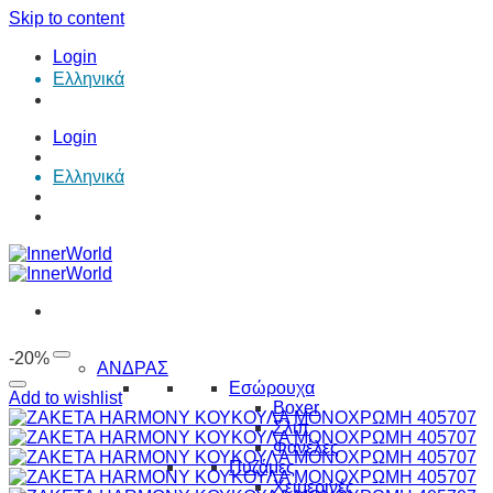
Skip to content
Login
Ελληνικά
Login
Ελληνικά
-20%
ΑΝΔΡΑΣ
Εσώρουχα
Add to wishlist
Boxer
Σλιπ
Φανέλες
Πυζάμες
Χειμερινές