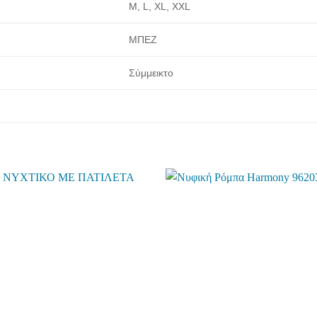
M, L, XL, XXL
ΜΠΕΖ
Σύμμεικτο
Add to
wishlist