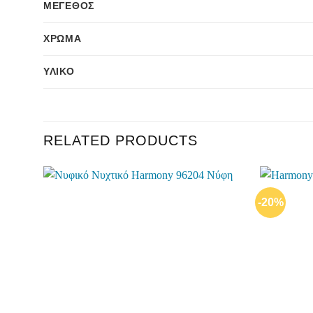
ΜΈΓΕΘΟΣ
ΧΡΏΜΑ
ΥΛΙΚΌ
RELATED PRODUCTS
-20%
Add to
wishlist