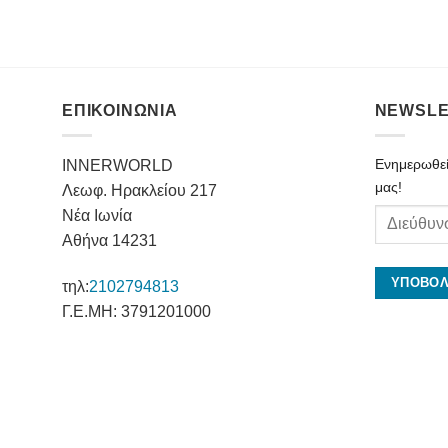
ΕΠΙΚΟΙΝΩΝΙΑ
NEWSLE
Ενημερωθείτ
INNERWORLD
μας!
Λεωφ. Ηρακλείου 217
Νέα Ιωνία
Αθήνα 14231
τηλ:
2102794813
Γ.Ε.ΜΗ: 3791201000