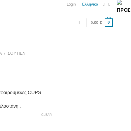
Login
Ελληνικά
0
0.00
€
Α
/
ΣΟΥΤΙΈΝ
φαιρούμενες CUPS .
λαστάνη .
CLEAR