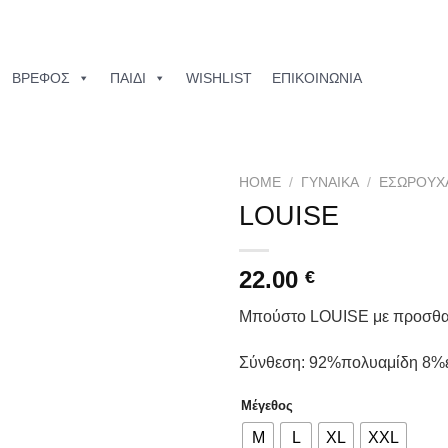
ΒΡΕΦΟΣ
ΠΑΙΔΙ
WISHLIST
ΕΠΙΚΟΙΝΩΝΙΑ
HOME
/
ΓΥΝΑΙΚΑ
/
ΕΣΏΡΟΥΧ
LOUISE
Add to
wishlist
22.00
€
Μπούστο LOUISE με προσθα
Σύνθεση: 92%πολυαμίδη 8%ε
Μέγεθος
M
L
XL
XXL