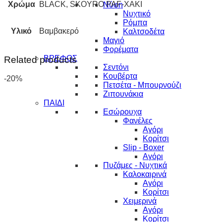
Χρώμα
BLACK, SKOYRO PAF-XAKI
Νύφη
Νυχτικό
Ρόμπα
Υλικό
Βαμβακερό
Καλτσοδέτα
Μαγιό
Φορέματα
ΒΡΕΦΟΣ
Related products
Σεντόνι
Κουβέρτα
-20%
Πετσέτα - Μπουρνούζι
Ζιπουνάκια
ΠΑΙΔΙ
Εσώρουχα
Φανέλες
Αγόρι
Κορίτσι
Slip - Boxer
Αγόρι
Πυζάμες - Νυχτικά
Καλοκαιρινά
Αγόρι
Κορίτσι
Χειμερινά
Αγόρι
Κορίτσι