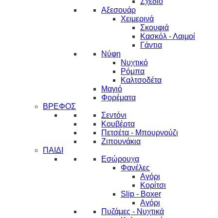
Σχέδιο
Αξεσουάρ
Χειμερινά
Σκουφιά
Κασκόλ - Λαιμοί
Γάντια
Νύφη
Νυχτικό
Ρόμπα
Καλτσοδέτα
Μαγιό
Φορέματα
ΒΡΕΦΟΣ
Σεντόνι
Κουβέρτα
Πετσέτα - Μπουρνούζι
Ζιπουνάκια
ΠΑΙΔΙ
Εσώρουχα
Φανέλες
Αγόρι
Κορίτσι
Slip - Boxer
Αγόρι
Πυζάμες - Νυχτικά