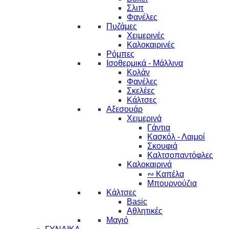
Σλιπ
Φανέλες
Πυζάμες
Χειμερινές
Καλοκαιρινές
Ρόμπες
Ισοθερμικά - Μάλλινα
Κολάν
Φανέλες
Σκελέες
Κάλτσες
Αξεσουάρ
Χειμερινά
Γάντια
Κασκόλ - Λαιμοί
Σκουφιά
Καλτσοπαντόφλες
Καλοκαιρινά
∾ Καπέλα
Μπουρνούζια
Κάλτσες
Basic
Αθλητικές
Μαγιό