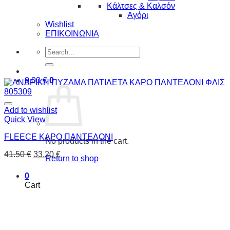
Κάλτσες & Καλσόν
Αγόρι
Wishlist
ΕΠΙΚΟΙΝΩΝΙΑ
Search
for:
0.00
€
0
Add to wishlist
Quick View
FLEECE ΚΑΡΟ ΠΑΝΤΕΛΟΝΙ
No products in the cart.
41.50
€
33.20
€
Return to shop
0
Cart