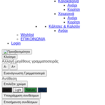
Καλοκαιρινά
Αγόρι
Κορίτσι
Χειμερινά
Αγόρι
Κορίτσι
Κάλτσες & Καλσόν
Αγόρι
Wishlist
ΕΠΙΚΟΙΝΩΝΙΑ
Login
Κλείσιμο
Αλλαγή μεγέθους γραμματοσειράς
A-
A+
Ευανάγνωστη Γραμματοσειρά
Αντίθεση
Επιλέξτε χρώμα
Dark
Light
Nature
Sky
Υπογράμμιση συνδέσμων
Επισήμανση συνδέσμων