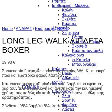
Ρόμπες
Ισοθερμικά - Μάλλινα
Κολάν
Φανέλες
Σκελέες
Κάλτσες
Αξεσουάρ
Home
/
ΑΝΔΡΑΣ
/
Εσώρουχα
/
Boxer
Χειμερινά
Γάντια
LONG LEG WALK ΔΙΠΛΕΤΑ
Κασκόλ - Λαιμοί
Σκουφιά
BOXER
Καλτσοπαντόφλες
Καλοκαιρινά
∾ Καπέλα
19.90
€
Μπουρνούζια
Κάλτσες
Συσκευασία 2 τεμαχίων boxer της εταιρίας WALK με μακρύ
Basic
πόδι και εξωτερικό φαρδύ λάστιχο .
Αθλητικές
Μαγιό
Κατασκευασμένα από φίνο ελαστικό βαμβακερό ύφασμα ,
ΓΥΝΑΙΚΑ
χαρίζουν τέλεια εφαρμογή και άνεση κατά την καθημερινή
Εσώρουχα
χρήση τους καθώς και κατά τη διάρκεια έντονης αθλητικής
Σλιπ
δραστηριότητας .
Σουτιέν
Φανέλες
Σύνθεση: 95% βαμβάκι 5% ελαστάνη .
Λαστέξ