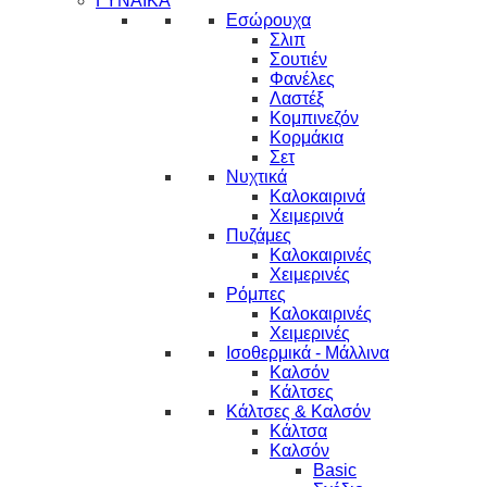
ΓΥΝΑΙΚΑ
Εσώρουχα
Σλιπ
Σουτιέν
Φανέλες
Λαστέξ
Κομπινεζόν
Κορμάκια
Σετ
Νυχτικά
Καλοκαιρινά
Χειμερινά
Πυζάμες
Καλοκαιρινές
Χειμερινές
Ρόμπες
Καλοκαιρινές
Χειμερινές
Ισοθερμικά - Μάλλινα
Καλσόν
Κάλτσες
Κάλτσες & Καλσόν
Κάλτσα
Καλσόν
Basic