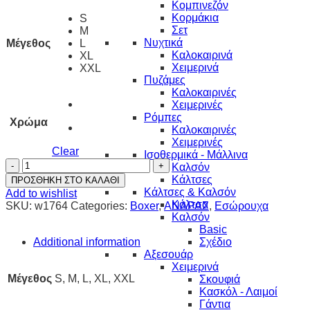
Κομπινεζόν
Κορμάκια
S
Σετ
M
Νυχτικά
Μέγεθος
L
Καλοκαιρινά
XL
Χειμερινά
XXL
Πυζάμες
Καλοκαιρινές
Χειμερινές
Ρόμπες
Χρώμα
Καλοκαιρινές
Χειμερινές
Clear
Ισοθερμικά - Μάλλινα
LONG
Καλσόν
LEG
Κάλτσες
ΠΡΟΣΘΗΚΗ ΣΤΟ ΚΑΛΑΘΙ
WALK
Κάλτσες & Καλσόν
Add to wishlist
ΔΙΠΛΕΤΑ
Κάλτσα
SKU:
w1764
Categories:
Boxer
,
ΑΝΔΡΑΣ
,
Εσώρουχα
BOXER
Καλσόν
quantity
Basic
Additional information
Σχέδιο
Αξεσουάρ
Χειμερινά
Μέγεθος
S, M, L, XL, XXL
Σκουφιά
Κασκόλ - Λαιμοί
Γάντια