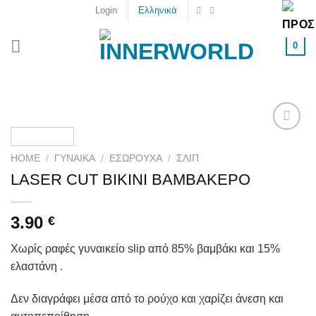
Skip
Login
Ελληνικά
to
content
0
Add to
wishlist
HOME
/
ΓΥΝΑΙΚΑ
/
ΕΣΏΡΟΥΧΑ
/
ΣΛΙΠ
LASER CUT BIKINI ΒΑΜΒΑΚΕΡΟ
3.90
€
Χωρίς ραφές γυναικείο slip από 85% βαμβάκι και 15%
ελαστάνη .
Δεν διαγράφει μέσα από το ρούχο και χαρίζει άνεση και