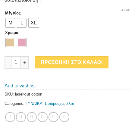
αυτοπεποίθηση .
CLEAR
Μέγεθος
M
L
XL
Χρώμα
LASER CUT BIKINI ΒΑΜΒΑΚΕΡΟ quantity
ΠΡΟΣΘΗΚΗ ΣΤΟ ΚΑΛΑΘΙ
Add to wishlist
SKU:
laser-cut cotton
Categories:
ΓΥΝΑΙΚΑ
,
Εσώρουχα
,
Σλιπ