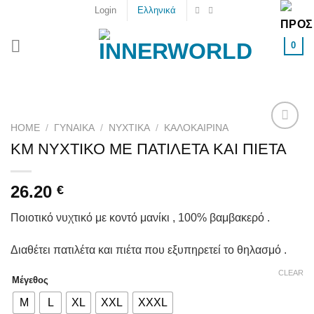
Skip
Login
Ελληνικά
to
content
0
HOME
/
ΓΥΝΑΙΚΑ
/
ΝΥΧΤΙΚΆ
/
ΚΑΛΟΚΑΙΡΙΝΆ
Add to
ΚΜ ΝΥΧΤΙΚΟ ΜΕ ΠΑΤΙΛΕΤΑ ΚΑΙ ΠΙΕΤΑ
wishlist
26.20
€
Ποιοτικό νυχτικό με κοντό μανίκι , 100% βαμβακερό .
Διαθέτει πατιλέτα και πιέτα που εξυπηρετεί το θηλασμό .
CLEAR
Μέγεθος
M
L
XL
XXL
XXXL