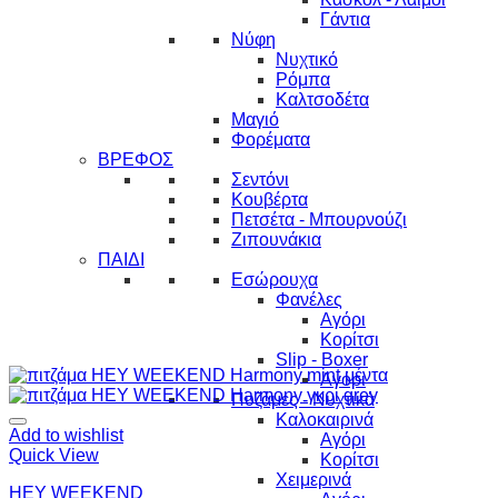
Γάντια
Νύφη
Νυχτικό
Ρόμπα
Καλτσοδέτα
Μαγιό
Φορέματα
ΒΡΕΦΟΣ
Σεντόνι
Κουβέρτα
Πετσέτα - Μπουρνούζι
Ζιπουνάκια
ΠΑΙΔΙ
Εσώρουχα
Φανέλες
Αγόρι
Κορίτσι
Slip - Boxer
Αγόρι
Πυζάμες - Νυχτικά
Καλοκαιρινά
Add to wishlist
Αγόρι
Quick View
Κορίτσι
Χειμερινά
HEY WEEKEND