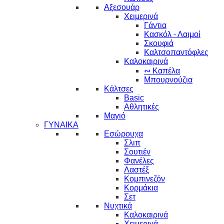
Αξεσουάρ
Χειμερινά
Γάντια
Κασκόλ - Λαιμοί
Σκουφιά
Καλτσοπαντόφλες
Καλοκαιρινά
∾ Καπέλα
Μπουρνούζια
Κάλτσες
Basic
Αθλητικές
Μαγιό
ΓΥΝΑΙΚΑ
Εσώρουχα
Σλιπ
Σουτιέν
Φανέλες
Λαστέξ
Κομπινεζόν
Κορμάκια
Σετ
Νυχτικά
Καλοκαιρινά
Χειμερινά