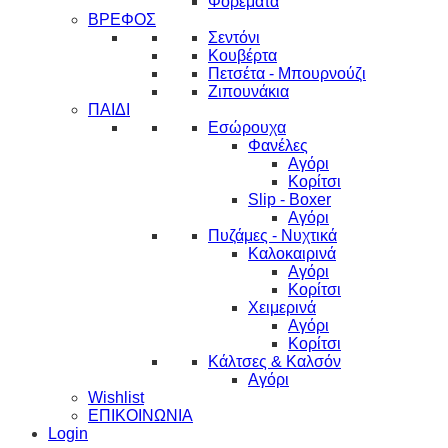
Φορέματα
ΒΡΕΦΟΣ
Σεντόνι
Κουβέρτα
Πετσέτα - Μπουρνούζι
Ζιπουνάκια
ΠΑΙΔΙ
Εσώρουχα
Φανέλες
Αγόρι
Κορίτσι
Slip - Boxer
Αγόρι
Πυζάμες - Νυχτικά
Καλοκαιρινά
Αγόρι
Κορίτσι
Χειμερινά
Αγόρι
Κορίτσι
Κάλτσες & Καλσόν
Αγόρι
Wishlist
ΕΠΙΚΟΙΝΩΝΙΑ
Login