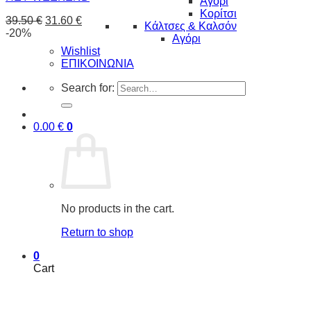
Αγόρι
Κορίτσι
39.50
€
31.60
€
Κάλτσες & Καλσόν
-20%
Αγόρι
Wishlist
ΕΠΙΚΟΙΝΩΝΙΑ
Search for:
0.00
€
0
No products in the cart.
Return to shop
0
Cart