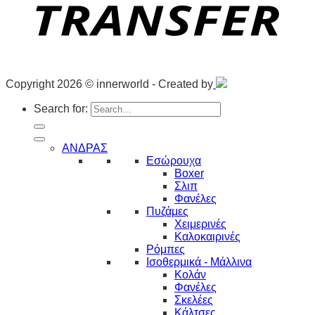
Copyright 2026 © innerworld - Created by
Search for:
ΑΝΔΡΑΣ
Εσώρουχα
Boxer
Σλιπ
Φανέλες
Πυζάμες
Χειμερινές
Καλοκαιρινές
Ρόμπες
Ισοθερμικά - Μάλλινα
Κολάν
Φανέλες
Σκελέες
Κάλτσες