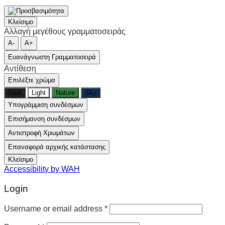
Κλείσιμο
Αλλαγή μεγέθους γραμματοσειράς
A-
A+
Ευανάγνωστη Γραμματοσειρά
Αντίθεση
Επιλέξτε χρώμα
Dark
Light
Nature
Sky
Υπογράμμιση συνδέσμων
Επισήμανση συνδέσμων
Αντιστροφή Χρωμάτων
Επαναφορά αρχικής κατάστασης
Κλείσιμο
Accessibility by WAH
Login
Username or email address
*