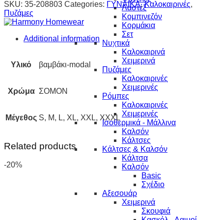
SKU:
35-208803
Categories:
ΓΥΝΑΙΚΑ
,
Καλοκαιρινές
,
Λαστέξ
Πυζάμες
Κομπινεζόν
Κορμάκια
Σετ
Additional information
Νυχτικά
Καλοκαιρινά
Χειμερινά
Υλικό
βαμβάκι-modal
Πυζάμες
Καλοκαιρινές
Χειμερινές
Χρώμα
ΣΟΜΟΝ
Ρόμπες
Καλοκαιρινές
Χειμερινές
Μέγεθος
S, M, L, XL, XXL, XXXL
Ισοθερμικά - Μάλλινα
Καλσόν
Κάλτσες
Related products
Κάλτσες & Καλσόν
Κάλτσα
-20%
Καλσόν
Basic
Σχέδιο
Αξεσουάρ
Χειμερινά
Σκουφιά
Κασκόλ - Λαιμοί