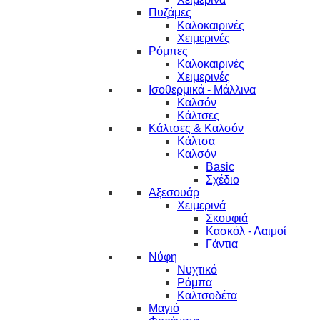
Πυζάμες
Καλοκαιρινές
Χειμερινές
Ρόμπες
Καλοκαιρινές
Χειμερινές
Ισοθερμικά - Μάλλινα
Καλσόν
Κάλτσες
Κάλτσες & Καλσόν
Κάλτσα
Καλσόν
Basic
Σχέδιο
Αξεσουάρ
Χειμερινά
Σκουφιά
Κασκόλ - Λαιμοί
Γάντια
Νύφη
Νυχτικό
Ρόμπα
Καλτσοδέτα
Μαγιό