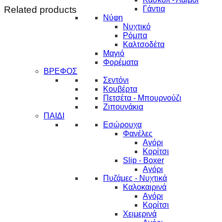
Related products
Γάντια
Νύφη
Νυχτικό
Ρόμπα
Καλτσοδέτα
Μαγιό
Φορέματα
ΒΡΕΦΟΣ
Σεντόνι
Κουβέρτα
Πετσέτα - Μπουρνούζι
Ζιπουνάκια
ΠΑΙΔΙ
Εσώρουχα
Φανέλες
Αγόρι
Κορίτσι
Slip - Boxer
Αγόρι
Πυζάμες - Νυχτικά
Καλοκαιρινά
Αγόρι
Κορίτσι
Χειμερινά