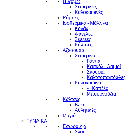
Πυζάμες
Χειμερινές
Καλοκαιρινές
Ρόμπες
Ισοθερμικά - Μάλλινα
Κολάν
Φανέλες
Σκελέες
Κάλτσες
Αξεσουάρ
Χειμερινά
Γάντια
Κασκόλ - Λαιμοί
Σκουφιά
Καλτσοπαντόφλες
Καλοκαιρινά
∾ Καπέλα
Μπουρνούζια
Κάλτσες
Basic
Αθλητικές
Μαγιό
ΓΥΝΑΙΚΑ
Εσώρουχα
Σλιπ