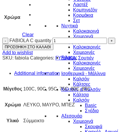
Λαστέξ
Κομπινεζόν
Κορμάκια
Χρώμα
Σετ
Νυχτικά
Καλοκαιρινά
Clear
Χειμερινά
FABIOLA C quantity
Πυζάμες
Καλοκαιρινές
ΠΡΟΣΘΗΚΗ ΣΤΟ ΚΑΛΑΘΙ
Χειμερινές
Add to wishlist
Ρόμπες
SKU:
fabiola
Categories:
ΓΥΝΑΙΚΑ
,
Σουτιέν
Καλοκαιρινές
Χειμερινές
Additional information
Ισοθερμικά - Μάλλινα
Καλσόν
Κάλτσες
Μέγεθος
100C, 90C, 95C, 75C, 80C, 85C
Κάλτσες & Καλσόν
Κάλτσα
Καλσόν
Χρώμα
ΛΕΥΚΟ, ΜΑΥΡΟ, ΜΠΕΖ
Basic
Σχέδιο
Αξεσουάρ
Υλικό
Σύμμεικτο
Χειμερινά
Σκουφιά
Κασκόλ - Λαιμοί