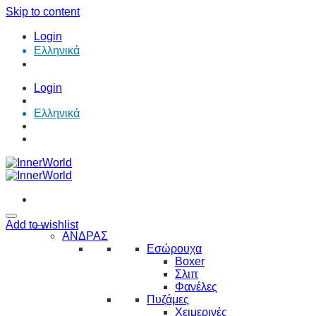
Skip to content
Login
Ελληνικά
Login
Ελληνικά
Add to wishlist
ΑΝΔΡΑΣ
Εσώρουχα
Boxer
Σλιπ
Φανέλες
Πυζάμες
Χειμερινές