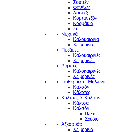
Σουτιέν
Φανέλες
Λαστέξ
Κομπινεζόν
Κορμάκια
Σετ
Νυχτικά
Καλοκαιρινά
Χειμερινά
Πυζάμες
Καλοκαιρινές
Χειμερινές
Ρόμπες
Καλοκαιρινές
Χειμερινές
Ισοθερμικά - Μάλλινα
Καλσόν
Κάλτσες
Κάλτσες & Καλσόν
Κάλτσα
Καλσόν
Basic
Σχέδιο
Αξεσουάρ
Χειμερινά