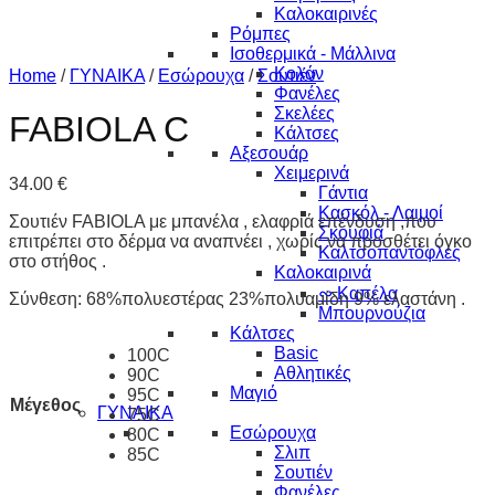
Καλοκαιρινές
Ρόμπες
Ισοθερμικά - Μάλλινα
Κολάν
Home
/
ΓΥΝΑΙΚΑ
/
Εσώρουχα
/
Σουτιέν
Φανέλες
Σκελέες
FABIOLA C
Κάλτσες
Αξεσουάρ
Χειμερινά
34.00
€
Γάντια
Κασκόλ - Λαιμοί
Σουτιέν FABIOLA με μπανέλα , ελαφριά επένδυση ,που
Σκουφιά
επιτρέπει στο δέρμα να αναπνέει , χωρίς να προσθέτει όγκο
Καλτσοπαντόφλες
στο στήθος .
Καλοκαιρινά
∾ Καπέλα
Σύνθεση: 68%πολυεστέρας 23%πολυαμίδη 9% ελαστάνη .
Μπουρνούζια
Κάλτσες
Basic
100C
Αθλητικές
90C
Μαγιό
95C
Μέγεθος
ΓΥΝΑΙΚΑ
75C
Εσώρουχα
80C
Σλιπ
85C
Σουτιέν
Φανέλες