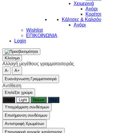
Χειμερινά
Αγόρι
Κορίτσι
Κάλτσες & Καλσόν
Αγόρι
Wishlist
ΕΠΙΚΟΙΝΩΝΙΑ
Login
Κλείσιμο
Αλλαγή μεγέθους γραμματοσειράς
A-
A+
Ευανάγνωστη Γραμματοσειρά
Αντίθεση
Επιλέξτε χρώμα
Dark
Light
Nature
Sky
Υπογράμμιση συνδέσμων
Επισήμανση συνδέσμων
Αντιστροφή Χρωμάτων
Επαναφορά αρχικής κατάστασης