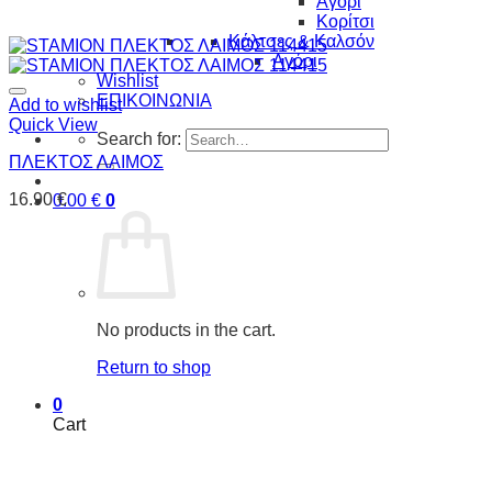
Αγόρι
Κορίτσι
Κάλτσες & Καλσόν
Αγόρι
Wishlist
ΕΠΙΚΟΙΝΩΝΙΑ
Add to wishlist
Quick View
Search for:
ΠΛΕΚΤΟΣ ΛΑΙΜΟΣ
16.90
€
0.00
€
0
No products in the cart.
Return to shop
0
Cart