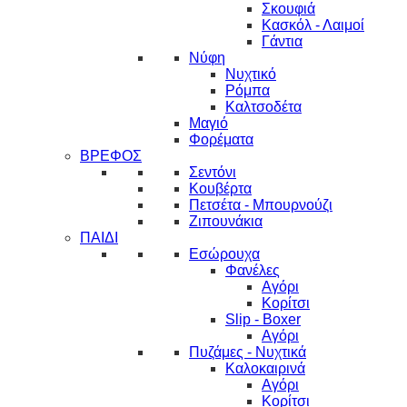
Σκουφιά
Κασκόλ - Λαιμοί
Γάντια
Νύφη
Νυχτικό
Ρόμπα
Καλτσοδέτα
Μαγιό
Φορέματα
ΒΡΕΦΟΣ
Σεντόνι
Κουβέρτα
Πετσέτα - Μπουρνούζι
Ζιπουνάκια
ΠΑΙΔΙ
Εσώρουχα
Φανέλες
Αγόρι
Κορίτσι
Slip - Boxer
Αγόρι
Πυζάμες - Νυχτικά
Καλοκαιρινά
Αγόρι
Κορίτσι