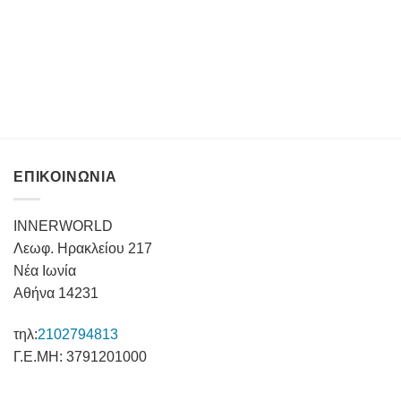
ΕΠΙΚΟΙΝΩΝΙΑ
INNERWORLD
Λεωφ. Ηρακλείου 217
Νέα Ιωνία
Αθήνα 14231
τηλ:
2102794813
Γ.Ε.ΜΗ: 3791201000