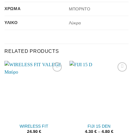
ΧΡΏΜΑ
ΜΠΟΡΝΤΟ
ΥΛΙΚΌ
Λύκρα
RELATED PRODUCTS
Add to
Add to
wishlist
wishlist
WIRELESS FIT
FIJI 15 DEN
24.90
€
4.30
€
–
4.80
€