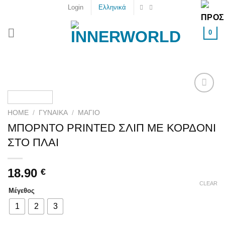
Skip
Login
Ελληνικά
to
content
0
Add to
wishlist
HOME
/
ΓΥΝΑΙΚΑ
/
ΜΑΓΙΌ
ΜΠΟΡΝΤΟ PRINTED ΣΛΙΠ ΜΕ ΚΟΡΔΟΝΙ
ΣΤΟ ΠΛΑΙ
18.90
€
CLEAR
Μέγεθος
1
2
3