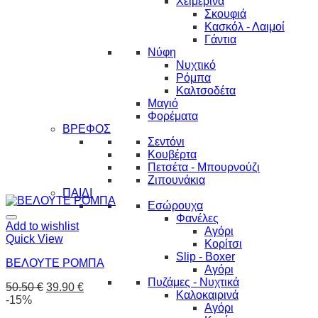
Χειμερινά
Σκουφιά
Κασκόλ - Λαιμοί
Γάντια
Νύφη
Νυχτικό
Ρόμπα
Καλτσοδέτα
Μαγιό
Φορέματα
ΒΡΕΦΟΣ
Σεντόνι
Κουβέρτα
Πετσέτα - Μπουρνούζι
Ζιπουνάκια
ΠΑΙΔΙ
Εσώρουχα
Φανέλες
Add to wishlist
Αγόρι
Quick View
Κορίτσι
Slip - Boxer
ΒΕΛΟΥΤΕ ΡΟΜΠΑ
Αγόρι
Πυζάμες - Νυχτικά
50.50
€
39.90
€
Καλοκαιρινά
-15%
Αγόρι