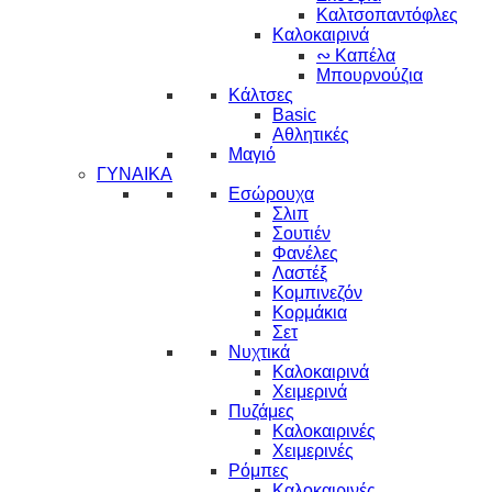
Καλτσοπαντόφλες
Καλοκαιρινά
∾ Καπέλα
Μπουρνούζια
Κάλτσες
Basic
Αθλητικές
Μαγιό
ΓΥΝΑΙΚΑ
Εσώρουχα
Σλιπ
Σουτιέν
Φανέλες
Λαστέξ
Κομπινεζόν
Κορμάκια
Σετ
Νυχτικά
Καλοκαιρινά
Χειμερινά
Πυζάμες
Καλοκαιρινές
Χειμερινές
Ρόμπες
Καλοκαιρινές