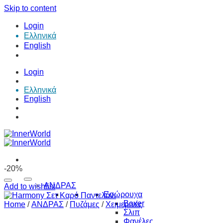
Skip to content
Login
Ελληνικά
English
Login
Ελληνικά
English
-20%
ΑΝΔΡΑΣ
Add to wishlist
Εσώρουχα
Boxer
Home
/
ΑΝΔΡΑΣ
/
Πυζάμες
/
Χειμερινές
Σλιπ
Φανέλες