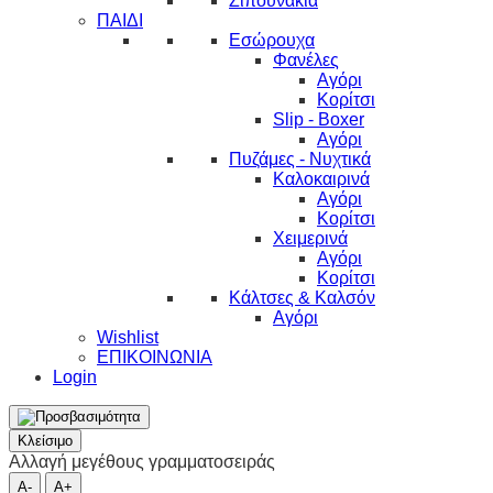
Ζιπουνάκια
ΠΑΙΔΙ
Εσώρουχα
Φανέλες
Αγόρι
Κορίτσι
Slip - Boxer
Αγόρι
Πυζάμες - Νυχτικά
Καλοκαιρινά
Αγόρι
Κορίτσι
Χειμερινά
Αγόρι
Κορίτσι
Κάλτσες & Καλσόν
Αγόρι
Wishlist
ΕΠΙΚΟΙΝΩΝΙΑ
Login
Κλείσιμο
Αλλαγή μεγέθους γραμματοσειράς
A-
A+