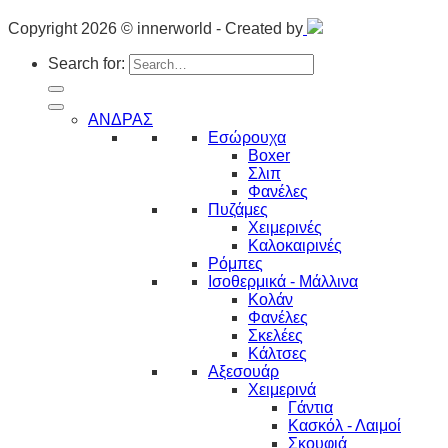
Copyright 2026 © innerworld - Created by
Search for:
ΑΝΔΡΑΣ
Εσώρουχα
Boxer
Σλιπ
Φανέλες
Πυζάμες
Χειμερινές
Καλοκαιρινές
Ρόμπες
Ισοθερμικά - Μάλλινα
Κολάν
Φανέλες
Σκελέες
Κάλτσες
Αξεσουάρ
Χειμερινά
Γάντια
Κασκόλ - Λαιμοί
Σκουφιά