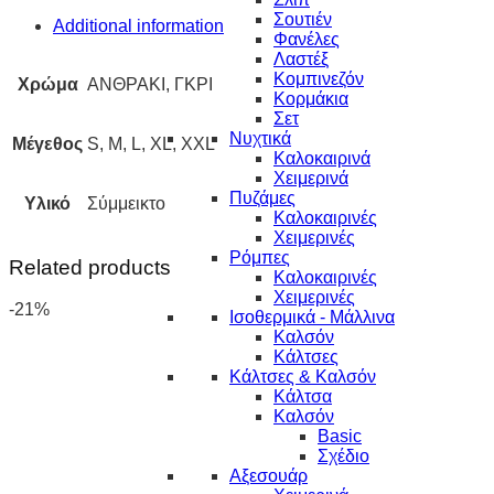
Σουτιέν
Additional information
Φανέλες
Λαστέξ
Κομπινεζόν
Χρώμα
ΑΝΘΡΑΚΙ, ΓΚΡΙ
Κορμάκια
Σετ
Νυχτικά
Μέγεθος
S, M, L, XL, XXL
Καλοκαιρινά
Χειμερινά
Πυζάμες
Υλικό
Σύμμεικτο
Καλοκαιρινές
Χειμερινές
Ρόμπες
Related products
Καλοκαιρινές
Χειμερινές
-21%
Ισοθερμικά - Μάλλινα
Καλσόν
Κάλτσες
Κάλτσες & Καλσόν
Κάλτσα
Καλσόν
Basic
Σχέδιο
Αξεσουάρ