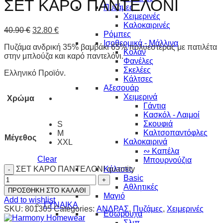
ΣΕΤ ΚΑΡΟ ΠΑΝΤΕΛΟΝΙ
Πυζάμες
Χειμερινές
Καλοκαιρινές
40.90
€
32.80
€
Ρόμπες
Ισοθερμικά - Μάλλινα
Πυζάμα ανδρική 35% βαμβάκι 65% πολυεστέρας με πατιλέτα
Κολάν
στην μπλούζα και καρό παντελόνι.
Φανέλες
Σκελέες
Ελληνικό Προϊόν.
Κάλτσες
Αξεσουάρ
Χειμερινά
Χρώμα
Γάντια
Κασκόλ - Λαιμοί
Σκουφιά
S
Καλτσοπαντόφλες
M
Μέγεθος
Καλοκαιρινά
XXL
∾ Καπέλα
Clear
Μπουρνούζια
ΣΕΤ ΚΑΡΟ ΠΑΝΤΕΛΟΝΙ quantity
Κάλτσες
Basic
Αθλητικές
ΠΡΟΣΘΗΚΗ ΣΤΟ ΚΑΛΑΘΙ
Μαγιό
Add to wishlist
ΓΥΝΑΙΚΑ
SKU:
801305
Categories:
ΑΝΔΡΑΣ
,
Πυζάμες
,
Χειμερινές
Εσώρουχα
Σλιπ