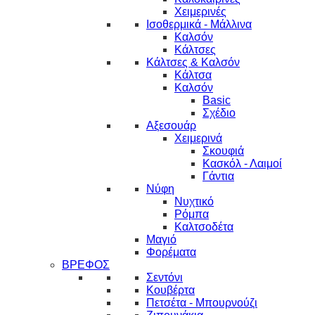
Χειμερινές
Ισοθερμικά - Μάλλινα
Καλσόν
Κάλτσες
Κάλτσες & Καλσόν
Κάλτσα
Καλσόν
Basic
Σχέδιο
Αξεσουάρ
Χειμερινά
Σκουφιά
Κασκόλ - Λαιμοί
Γάντια
Νύφη
Νυχτικό
Ρόμπα
Καλτσοδέτα
Μαγιό
Φορέματα
ΒΡΕΦΟΣ
Σεντόνι
Κουβέρτα
Πετσέτα - Μπουρνούζι