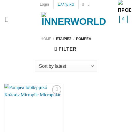
Skip
Login
Ελληνικά
to
content
0
HOME
/
ΕΤΑΙΡΊΕΣ
/
POMPEA
FILTER
Add to
wishlist