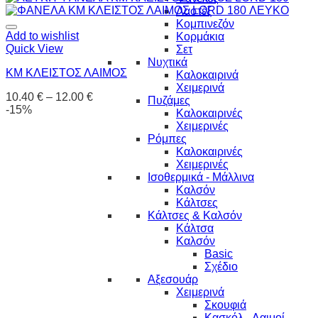
Λαστέξ
Κομπινεζόν
Add to wishlist
Κορμάκια
Quick View
Σετ
Νυχτικά
KM ΚΛΕΙΣΤΟΣ ΛΑΙΜΟΣ
Καλοκαιρινά
Χειμερινά
10.40
€
–
12.00
€
Πυζάμες
-15%
Καλοκαιρινές
Χειμερινές
Ρόμπες
Καλοκαιρινές
Χειμερινές
Ισοθερμικά - Μάλλινα
Καλσόν
Κάλτσες
Κάλτσες & Καλσόν
Κάλτσα
Καλσόν
Basic
Σχέδιο
Αξεσουάρ
Χειμερινά
Σκουφιά
Κασκόλ - Λαιμοί