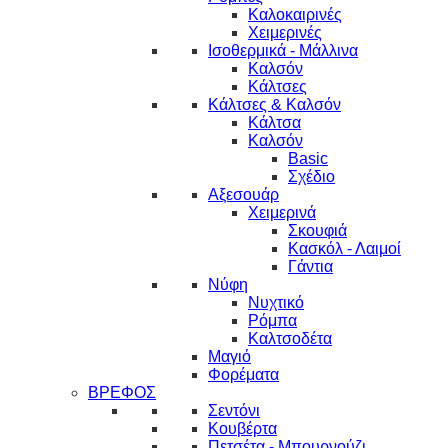
Καλοκαιρινές
Χειμερινές
Ισοθερμικά - Μάλλινα
Καλσόν
Κάλτσες
Κάλτσες & Καλσόν
Κάλτσα
Καλσόν
Basic
Σχέδιο
Αξεσουάρ
Χειμερινά
Σκουφιά
Κασκόλ - Λαιμοί
Γάντια
Νύφη
Νυχτικό
Ρόμπα
Καλτσοδέτα
Μαγιό
Φορέματα
ΒΡΕΦΟΣ
Σεντόνι
Κουβέρτα
Πετσέτα - Μπουρνούζι