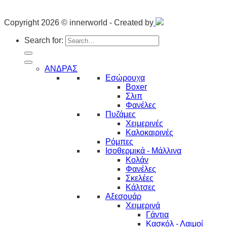
Copyright 2026 © innerworld - Created by
Search for:
ΑΝΔΡΑΣ
Εσώρουχα
Boxer
Σλιπ
Φανέλες
Πυζάμες
Χειμερινές
Καλοκαιρινές
Ρόμπες
Ισοθερμικά - Μάλλινα
Κολάν
Φανέλες
Σκελέες
Κάλτσες
Αξεσουάρ
Χειμερινά
Γάντια
Κασκόλ - Λαιμοί