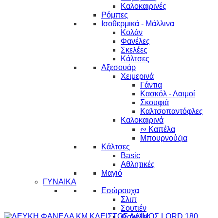
Καλοκαιρινές
Ρόμπες
Ισοθερμικά - Μάλλινα
Κολάν
Φανέλες
Σκελέες
Κάλτσες
Αξεσουάρ
Χειμερινά
Γάντια
Κασκόλ - Λαιμοί
Σκουφιά
Καλτσοπαντόφλες
Καλοκαιρινά
∾ Καπέλα
Μπουρνούζια
Κάλτσες
Basic
Αθλητικές
Μαγιό
ΓΥΝΑΙΚΑ
Εσώρουχα
Σλιπ
Σουτιέν
Φανέλες