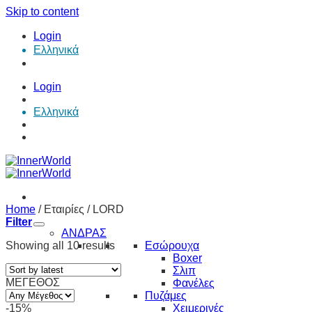
Skip to content
Login
Ελληνικά
Login
Ελληνικά
Home
/
Εταιρίες
/
LORD
Filter
ΑΝΔΡΑΣ
Showing all 10 results
Εσώρουχα
Boxer
Σλιπ
ΜΕΓΕΘΟΣ
Φανέλες
Πυζάμες
-15%
Χειμερινές