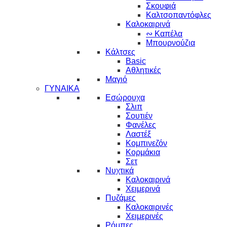
Σκουφιά
Καλτσοπαντόφλες
Καλοκαιρινά
∾ Καπέλα
Μπουρνούζια
Κάλτσες
Basic
Αθλητικές
Μαγιό
ΓΥΝΑΙΚΑ
Εσώρουχα
Σλιπ
Σουτιέν
Φανέλες
Λαστέξ
Κομπινεζόν
Κορμάκια
Σετ
Νυχτικά
Καλοκαιρινά
Χειμερινά
Πυζάμες
Καλοκαιρινές
Χειμερινές
Ρόμπες