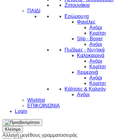
Ζιπουνάκια
ΠΑΙΔΙ
Εσώρουχα
Φανέλες
Αγόρι
Κορίτσι
Slip - Boxer
Αγόρι
Πυζάμες - Νυχτικά
Καλοκαιρινά
Αγόρι
Κορίτσι
Χειμερινά
Αγόρι
Κορίτσι
Κάλτσες & Καλσόν
Αγόρι
Wishlist
ΕΠΙΚΟΙΝΩΝΙΑ
Login
Κλείσιμο
Αλλαγή μεγέθους γραμματοσειράς