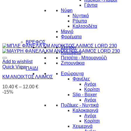
Γάντια
Νύφη
Νυχτικό
Ρόμπα
Καλτσοδέτα
Μαγιό
Φορέματα
ΒΡΕΦΟΣ
Σεντόνι
Κουβέρτα
Πετσέτα - Μπουρνούζι
Add to wishlist
Ζιπουνάκια
Quick View
ΠΑΙΔΙ
Εσώρουχα
ΚΜ ΑΝΟΙΧΤΟΣ ΛΑΙΜΟΣ
Φανέλες
Αγόρι
10.40
€
–
12.00
€
Κορίτσι
-15%
Slip - Boxer
Αγόρι
Πυζάμες - Νυχτικά
Καλοκαιρινά
Αγόρι
Κορίτσι
Χειμερινά